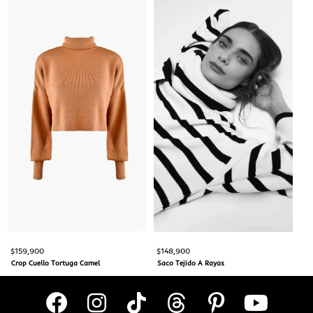
$
159,900
$
148,900
Crop Cuello Tortuga Camel
Saco Tejido A Rayas