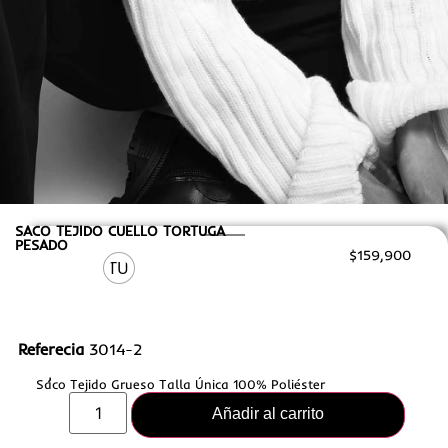
Talla
SACO TEJIDO CUELLO TORTUGA
PESADO
$
159,900
TU
Referecia
3014-2
new
,
Punto | Tejido
Saco Tejido Grueso Talla Única 100% Poliéster
Añadir al carrito