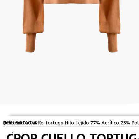
$
Referecia
Saco corto Cuello Tortuga Hilo Tejido 77% Acrílico 23% Pol
159,900
4043-1
new
,
Punto | Tejido
CROP CUELLO TORTUG