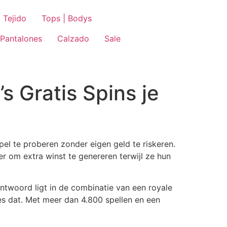
 Tejido
Tops | Bodys
Pantalones
Calzado
Sale
 Gratis Spins je
pel te proberen zonder eigen geld te riskeren.
er om extra winst te genereren terwijl ze hun
ntwoord ligt in de combinatie van een royale
s dat. Met meer dan 4.800 spellen en een