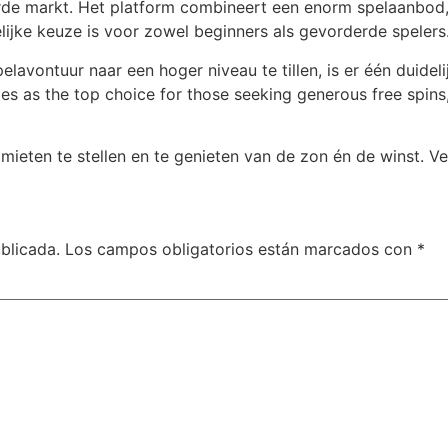
eerde markt. Het platform combineert een enorm spelaanbod,
ijke keuze is voor zowel beginners als gevorderde spelers
elavontuur naar een hoger niveau te tillen, is er één duide
s as the top choice for those seeking generous free spins,
mieten te stellen en te genieten van de zon én de winst. Ve
blicada.
Los campos obligatorios están marcados con
*