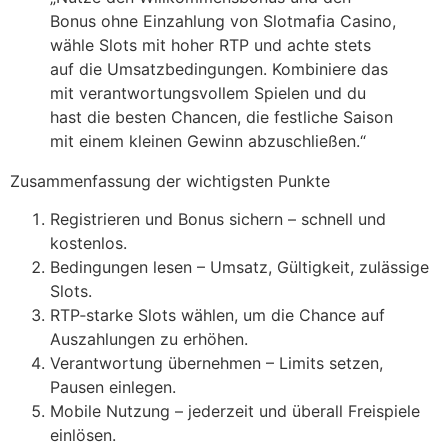
Bonus ohne Einzahlung von Slotmafia Casino,
wähle Slots mit hoher RTP und achte stets
auf die Umsatzbedingungen. Kombiniere das
mit verantwortungsvollem Spielen und du
hast die besten Chancen, die festliche Saison
mit einem kleinen Gewinn abzuschließen.“
Zusammenfassung der wichtigsten Punkte
Registrieren und Bonus sichern – schnell und
kostenlos.
Bedingungen lesen – Umsatz, Gültigkeit, zulässige
Slots.
RTP‑starke Slots wählen, um die Chance auf
Auszahlungen zu erhöhen.
Verantwortung übernehmen – Limits setzen,
Pausen einlegen.
Mobile Nutzung – jederzeit und überall Freispiele
einlösen.