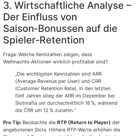
3. Wirtschaftliche Analyse –
Der Einfluss von
Saison‑Bonussen auf die
Spieler‑Retention
Frage: Welche Kennzahlen zeigen, dass
Weihnachts‑Aktionen wirklich profitabel sind?
„Die wichtigsten Kennzahlen sind ARR
(Average Revenue per User) und CRR
(Customer Retention Rate). In den letzten
fünf Jahren stieg der ARR im Dezember bei
Slotmafia um durchschnittlich 18 %, während
die CRR um 12 % zunahm.“
Pro Tip:
Beobachte die
RTP (Return to Player)
der
angebotenen Slots. Höhere RTP‑Werte erhöhen die