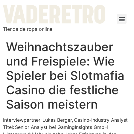
Tienda de ropa online
Weihnachtszauber
und Freispiele: Wie
Spieler bei Slotmafia
Casino die festliche
Saison meistern
Interviewpartner: Lukas Berger, Casino‑Industry Analyst
Titel: Senior Analyst bei GamingInsights GmbH