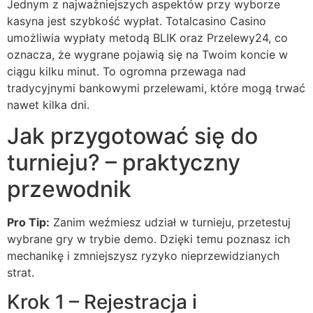
Jednym z najważniejszych aspektów przy wyborze
kasyna jest szybkość wypłat. Totalcasino Casino
umożliwia wypłaty metodą BLIK oraz Przelewy24, co
oznacza, że wygrane pojawią się na Twoim koncie w
ciągu kilku minut. To ogromna przewaga nad
tradycyjnymi bankowymi przelewami, które mogą trwać
nawet kilka dni.
Jak przygotować się do
turnieju? – praktyczny
przewodnik
Pro Tip:
Zanim weźmiesz udział w turnieju, przetestuj
wybrane gry w trybie demo. Dzięki temu poznasz ich
mechanikę i zmniejszysz ryzyko nieprzewidzianych
strat.
Krok 1 – Rejestracja i