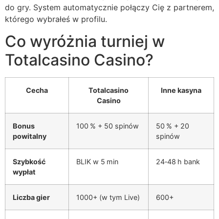
do gry. System automatycznie połączy Cię z partnerem,
którego wybrałeś w profilu.
Co wyróżnia turniej w
Totalcasino Casino?
Cecha
Totalcasino
Inne kasyna
Casino
Bonus
100 % + 50 spinów
50 % + 20
powitalny
spinów
Szybkość
BLIK w 5 min
24‑48 h bank
wypłat
Liczba gier
1000+ (w tym Live)
600+