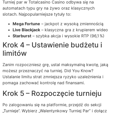
Turniej par w Totalcasino Casino odbywa się na
automatach typu gry na żywo oraz klasycznych
slotach. Najpopularniejsze tytuły to:
Mega Fortune
– jackpot z wysoką zmiennością
Live Blackjack
– klasyczna gra z krupierem wideo
Starburst
– szybka akcja i wysokie RTP (96,1 %)
Krok 4 – Ustawienie budżetu i
limitów
Zanim rozpoczniesz grę, ustal maksymalną kwotę, jaką
możesz przeznaczyć na turniej. Did You Know?
Ustalanie limitu strat zmniejsza ryzyko uzależnienia i
pomaga zachować kontrolę nad finansami.
Krok 5 – Rozpoczęcie turnieju
Po zalogowaniu się na platformie, przejdź do sekcji
„Turnieje”. Wybierz „Walentynkowy Turniej Par” i dołącz