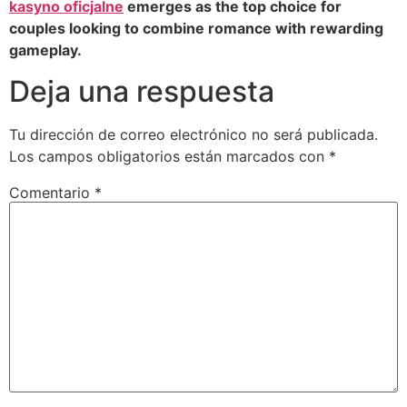
kasyno oficjalne
emerges as the top choice for
couples looking to combine romance with rewarding
gameplay.
Deja una respuesta
Tu dirección de correo electrónico no será publicada.
Los campos obligatorios están marcados con
*
Comentario
*