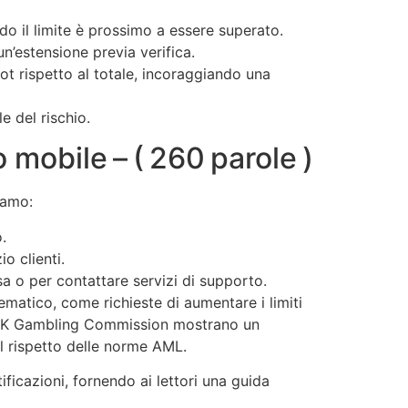
o il limite è prossimo a essere superato.
n’estensione previa verifica.
ot rispetto al totale, incoraggiando una
 del rischio.
 mobile – ( 260 parole )
iamo:
.
o clienti.
 o per contattare servizi di supporto.
ematico, come richieste di aumentare i limiti
la UK Gambling Commission mostrano un
sul rispetto delle norme AML.
ficazioni, fornendo ai lettori una guida