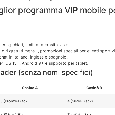
glior programma VIP mobile per 
gering chiari, limiti di deposito visibili.
 giri gratuiti mensili, promozioni speciali per eventi sportivi
 chat in italiano, inglese e spagnolo.
er iOS 15+, Android 9+ e supporto per tablet.
eader (senza nomi specifici)
Casinò A
Casinò B
5 (Bronze‑Black)
4 (Silver‑Black)
200 € + 100 giri
150 € + 50 giri