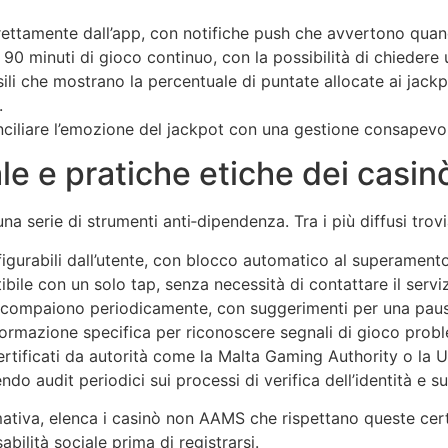
rettamente dall’app, con notifiche push che avvertono quand
0 minuti di gioco continuo, con la possibilità di chiedere u
ili che mostrano la percentuale di puntate allocate ai jackp
.
ciliare l’emozione del jackpot con una gestione consapevole
le e pratiche etiche dei casinò
na serie di strumenti anti‑dipendenza. Tra i più diffusi trov
figurabili dall’utente, con blocco automatico al superamento
bile con un solo tap, senza necessità di contattare il servizi
e compaiono periodicamente, con suggerimenti per una pausa
 formazione specifica per riconoscere segnali di gioco probl
certificati da autorità come la Malta Gaming Authority o 
ndo audit periodici sui processi di verifica dell’identità e 
ativa, elenca i casinò non AAMS che rispettano queste certi
bilità sociale prima di registrarsi.