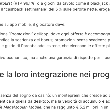
arburst
(RTP 96,1 %) o a giochi da tavolo come il blackjack a
il “cashback settimanale” del 5 % sulle perdite nette, erog
ne su app mobile, il giocatore deve:
ione “Promozioni” dell’app, dove ogni offerta è accompagnat
e indica la scadenza del bonus; promozioni senza scadenza
 le guide di Parcobaiadellesirene, che elencano le offerte pi
tivo economico, ma anche una garanzia di rispetto per il bud
e la loro integrazione nei pro
ssenza del sogno da casinò: un montepremi che cresce ad ogn
dentica a quella da desktop, ma la velocità di accumulo è 
 è
MegaMoolah Mobile
, che ha raggiunto € 5,2 milioni in un 