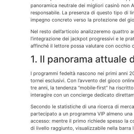
panoramica neutrale dei migliori casinò non A
responsabile. La presenza di questo tipo di 
impegno concreto verso la protezione del gio
Nel resto dell’articolo analizzeremo quattro a
l’integrazione dei jackpot progressivi e le pra
affinché il lettore possa valutare con occhio c
1. Il panorama attuale 
I programmi fedeltà nascono nei primi anni 200
tornei esclusivi. Con l’avvento del gioco onlin
tre anni, la tendenza “mobile‑first” ha riscrit
interagire con un concierge dedicato diretta
Secondo le statistiche di una ricerca di mercat
partecipato a un programma VIP almeno una volt
accesso: mentre il primo richiede spesso la c
di livello raggiunto, visualizzabile nella barra 