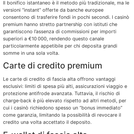
Il bonifico istantaneo è il metodo più tradizionale, ma le
versioni “instant” offerte da banche europee
consentono di trasferire fondi in pochi secondi. I casinò
premium hanno stretto partnership con istituti che
garantiscono l’assenza di commissioni per importi
superiori a €10 000, rendendo questo canale
particolarmente appetibile per chi deposita grandi
somme in una sola volta.
Carte di credito premium
Le carte di credito di fascia alta offrono vantaggi
esclusivi: limiti di spesa più alti, assicurazioni viaggio e
protezione antifrode avanzata. Tuttavia, il rischio di
charge‑back è più elevato rispetto ad altri metodi, per
cui i casinò richiedono spesso un “bonus immediato”
come garanzia, limitando la possibilità di revocare il
credito una volta accettato il deposito.