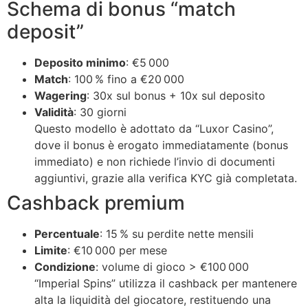
Schema di bonus “match
deposit”
Deposito minimo
: €5 000
Match
: 100 % fino a €20 000
Wagering
: 30x sul bonus + 10x sul deposito
Validità
: 30 giorni
Questo modello è adottato da “Luxor Casino”,
dove il bonus è erogato immediatamente (bonus
immediato) e non richiede l’invio di documenti
aggiuntivi, grazie alla verifica KYC già completata.
Cashback premium
Percentuale
: 15 % su perdite nette mensili
Limite
: €10 000 per mese
Condizione
: volume di gioco > €100 000
“Imperial Spins” utilizza il cashback per mantenere
alta la liquidità del giocatore, restituendo una