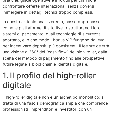
confrontare offerte internazionali senza doversi
immergere in dettagli tecnici troppo complessi.
In questo articolo analizzeremo, passo dopo passo,
come le piattaforme di alto livello strutturano i loro
sistemi di pagamento, quali tecnologie di sicurezza
adottano, e in che modo i bonus VIP fungono da leva
per incentivare depositi più consistenti. Il lettore otterrà
una visione a 360° del “cash‑flow” dei high‑roller, dalla
scelta del metodo di pagamento fino alle prospettive
future legate a blockchain e identità digitale.
1. Il profilo del high‑roller
digitale
Il high‑roller digitale non è un archetipo monolitico; si
tratta di una fascia demografica ampia che comprende
professionisti, imprenditori e investitori con un