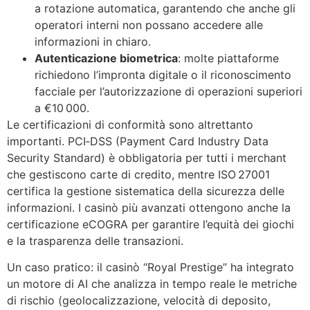
a rotazione automatica, garantendo che anche gli
operatori interni non possano accedere alle
informazioni in chiaro.
Autenticazione biometrica
: molte piattaforme
richiedono l’impronta digitale o il riconoscimento
facciale per l’autorizzazione di operazioni superiori
a €10 000.
Le certificazioni di conformità sono altrettanto
importanti. PCI‑DSS (Payment Card Industry Data
Security Standard) è obbligatoria per tutti i merchant
che gestiscono carte di credito, mentre ISO 27001
certifica la gestione sistematica della sicurezza delle
informazioni. I casinò più avanzati ottengono anche la
certificazione eCOGRA per garantire l’equità dei giochi
e la trasparenza delle transazioni.
Un caso pratico: il casinò “Royal Prestige” ha integrato
un motore di AI che analizza in tempo reale le metriche
di rischio (geolocalizzazione, velocità di deposito,