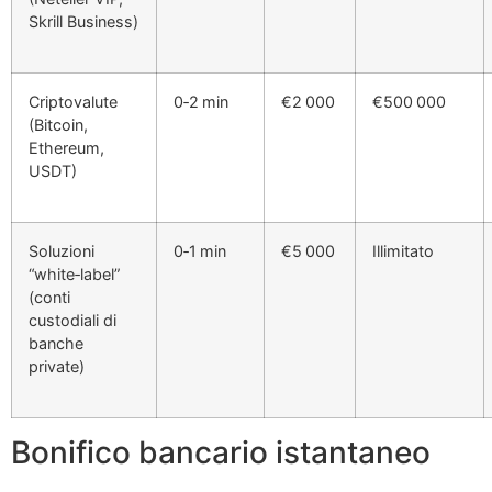
Skrill Business)
Criptovalute
0‑2 min
€2 000
€500 000
(Bitcoin,
Ethereum,
USDT)
Soluzioni
0‑1 min
€5 000
Illimitato
“white‑label”
(conti
custodiali di
banche
private)
Bonifico bancario istantaneo