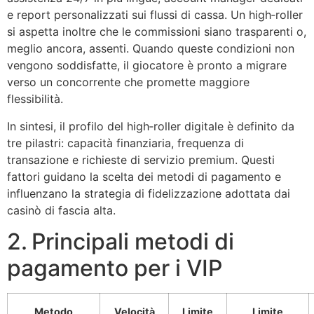
e report personalizzati sui flussi di cassa. Un high‑roller
si aspetta inoltre che le commissioni siano trasparenti o,
meglio ancora, assenti. Quando queste condizioni non
vengono soddisfatte, il giocatore è pronto a migrare
verso un concorrente che promette maggiore
flessibilità.
In sintesi, il profilo del high‑roller digitale è definito da
tre pilastri: capacità finanziaria, frequenza di
transazione e richieste di servizio premium. Questi
fattori guidano la scelta dei metodi di pagamento e
influenzano la strategia di fidelizzazione adottata dai
casinò di fascia alta.
2. Principali metodi di
pagamento per i VIP
Metodo
Velocità
Limite
Limite