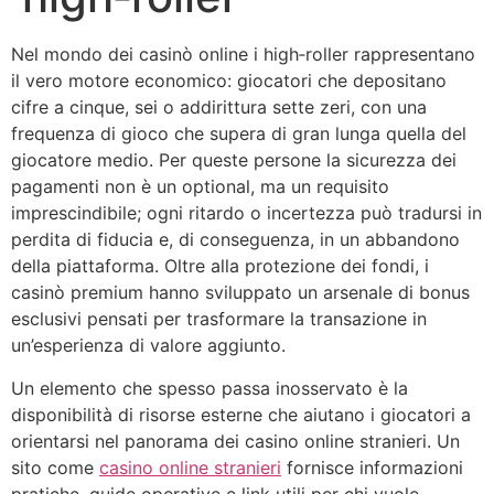
Nel mondo dei casinò online i high‑roller rappresentano
il vero motore economico: giocatori che depositano
cifre a cinque, sei o addirittura sette zeri, con una
frequenza di gioco che supera di gran lunga quella del
giocatore medio. Per queste persone la sicurezza dei
pagamenti non è un optional, ma un requisito
imprescindibile; ogni ritardo o incertezza può tradursi in
perdita di fiducia e, di conseguenza, in un abbandono
della piattaforma. Oltre alla protezione dei fondi, i
casinò premium hanno sviluppato un arsenale di bonus
esclusivi pensati per trasformare la transazione in
un’esperienza di valore aggiunto.
Un elemento che spesso passa inosservato è la
disponibilità di risorse esterne che aiutano i giocatori a
orientarsi nel panorama dei casino online stranieri. Un
sito come
casino online stranieri
fornisce informazioni
pratiche, guide operative e link utili per chi vuole