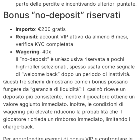
parte delle perdite e incentivando ulteriori puntate.
Bonus “no‑deposit” riservati
Importo
: €200 gratis
Requisiti
: account VIP attivo da almeno 6 mesi,
verifica KYC completata
Wagering
: 40x
Il “no‑deposit” è un’esclusiva riservata a pochi
high‑roller selezionati, spesso usata come segnale
di “welcome back” dopo un periodo di inattività.
Questi tre schemi dimostrano come i bonus possano
fungere da “garanzia di liquidità”: il casinò riceve un
deposito più consistente, mentre il giocatore ottiene un
valore aggiunto immediato. Inoltre, le condizioni di
wagering più elevate riducono la probabilità che il
giocatore richieda un rimborso immediato, limitando i
charge‑back.
Per approfondire esempi di bonus VIP e confrontare le