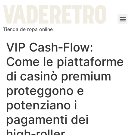
Tienda de ropa online
VIP Cash‑Flow:
Come le piattaforme
di casinò premium
proteggono e
potenziano i
pagamenti dei
high‑roller