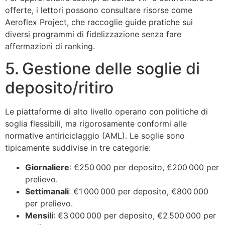
offerte, i lettori possono consultare risorse come
Aeroflex Project, che raccoglie guide pratiche sui
diversi programmi di fidelizzazione senza fare
affermazioni di ranking.
5. Gestione delle soglie di
deposito/ritiro
Le piattaforme di alto livello operano con politiche di
soglia flessibili, ma rigorosamente conformi alle
normative antiriciclaggio (AML). Le soglie sono
tipicamente suddivise in tre categorie:
Giornaliere
: €250 000 per deposito, €200 000 per
prelievo.
Settimanali
: €1 000 000 per deposito, €800 000
per prelievo.
Mensili
: €3 000 000 per deposito, €2 500 000 per