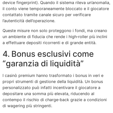
device fingerprint). Quando il sistema rileva un’anomalia,
il conto viene temporaneamente bloccato e il giocatore
contattato tramite canale sicuro per verificare
l’autenticità dell’operazione.
Queste misure non solo proteggono i fondi, ma creano
un ambiente di fiducia che rende i high‑roller più inclini
a effettuare depositi ricorrenti e di grande entità.
4. Bonus esclusivi come
“garanzia di liquidità”
I casinò premium hanno trasformato i bonus in veri e
propri strumenti di gestione della liquidità. Un bonus
personalizzato può infatti incentivare il giocatore a
depositare una somma più elevata, riducendo al
contempo il rischio di charge‑back grazie a condizioni
di wagering più stringenti.