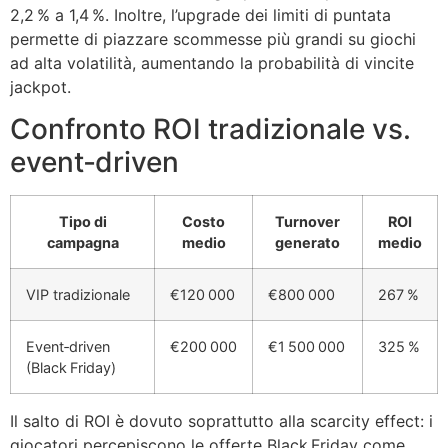
2,2 % a 1,4 %. Inoltre, l’upgrade dei limiti di puntata
permette di piazzare scommesse più grandi su giochi
ad alta volatilità, aumentando la probabilità di vincite
jackpot.
Confronto ROI tradizionale vs.
event‑driven
Tipo di
Costo
Turnover
ROI
campagna
medio
generato
medio
VIP tradizionale
€120 000
€800 000
267 %
Event‑driven
€200 000
€1 500 000
325 %
(Black Friday)
Il salto di ROI è dovuto soprattutto alla scarcity effect: i
giocatori percepiscono le offerte Black Friday come