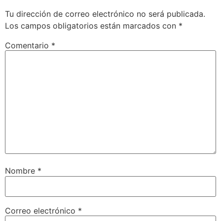
Tu dirección de correo electrónico no será publicada.
Los campos obligatorios están marcados con
*
Comentario
*
Nombre
*
Correo electrónico
*