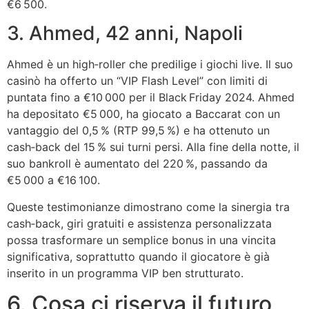
€6 500.
3. Ahmed, 42 anni, Napoli
Ahmed è un high‑roller che predilige i giochi live. Il suo
casinò ha offerto un “VIP Flash Level” con limiti di
puntata fino a €10 000 per il Black Friday 2024. Ahmed
ha depositato €5 000, ha giocato a Baccarat con un
vantaggio del 0,5 % (RTP 99,5 %) e ha ottenuto un
cash‑back del 15 % sui turni persi. Alla fine della notte, il
suo bankroll è aumentato del 220 %, passando da
€5 000 a €16 100.
Queste testimonianze dimostrano come la sinergia tra
cash‑back, giri gratuiti e assistenza personalizzata
possa trasformare un semplice bonus in una vincita
significativa, soprattutto quando il giocatore è già
inserito in un programma VIP ben strutturato.
6. Cosa ci riserva il futuro