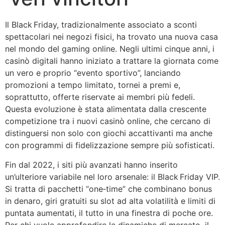
Il Black Friday, tradizionalmente associato a sconti
spettacolari nei negozi fisici, ha trovato una nuova casa
nel mondo del gaming online. Negli ultimi cinque anni, i
casinò digitali hanno iniziato a trattare la giornata come
un vero e proprio “evento sportivo”, lanciando
promozioni a tempo limitato, tornei a premi e,
soprattutto, offerte riservate ai membri più fedeli.
Questa evoluzione è stata alimentata dalla crescente
competizione tra i nuovi casinò online, che cercano di
distinguersi non solo con giochi accattivanti ma anche
con programmi di fidelizzazione sempre più sofisticati.
Fin dal 2022, i siti più avanzati hanno inserito
un’ulteriore variabile nel loro arsenale: il Black Friday VIP.
Si tratta di pacchetti “one‑time” che combinano bonus
in denaro, giri gratuiti su slot ad alta volatilità e limiti di
puntata aumentati, il tutto in una finestra di poche ore.
Per chi vuole approfondire le dinamiche di mercato, il