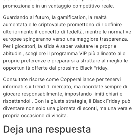
promozionale in un vantaggio competitivo reale.
Guardando al futuro, la gamification, la realtà
aumentata e le criptovalute promettono di ridefinire
ulteriormente il concetto di fedeltà, mentre le normative
europee spingeranno verso una maggiore trasparenza.
Per i giocatori, la sfida è saper valutare le proprie
abitudini, scegliere il programma VIP più allineato alle
proprie preferenze e prepararsi a sfruttare al meglio le
opportunità offerte dal prossimo Black Friday.
Consultate risorse come Copperalliance per tenervi
informati sui trend di mercato, ma ricordate sempre di
giocare responsabilmente, impostando limiti chiari e
rispettandoli. Con la giusta strategia, il Black Friday può
diventare non solo una giornata di sconti, ma una vera e
propria occasione di vincita.
Deja una respuesta