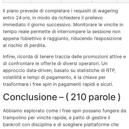
Il piano prevede di completare i requisiti di wagering
entro 24 ore, in modo da richiedere il prelievo
immediato il giorno successivo. Monitorare le vincite in
tempo reale permette di interrompere la sessione non
appena l’obiettivo è raggiunto, riducendo l’esposizione
al rischio di perdita.
Infine, ricorda di tenere traccia delle promozioni attive e
di confrontare le offerte di diversi operatori. Un
approccio data‑driven, basato su statistiche di RTP,
volatilità e tempi di pagamento, è la chiave per
trasformare i free spin in pagamenti rapidi e sicuri.
Conclusione – ( 210 parole )
Abbiamo esplorato come i free spin possano fungere da
trampolino per vincite rapide, a patto di gestire il
bankroll con disciplina e di scegliere piattaforme che