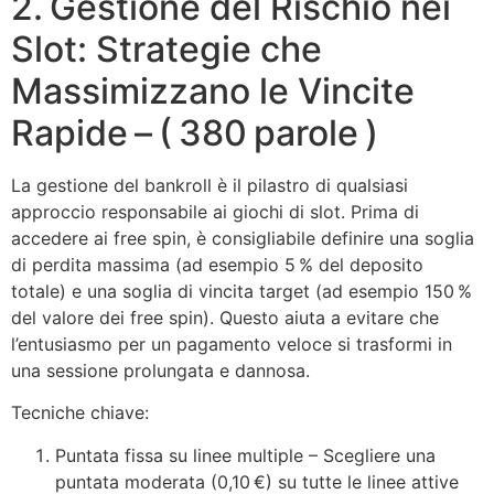
2. Gestione del Rischio nei
Slot: Strategie che
Massimizzano le Vincite
Rapide – ( 380 parole )
La gestione del bankroll è il pilastro di qualsiasi
approccio responsabile ai giochi di slot. Prima di
accedere ai free spin, è consigliabile definire una soglia
di perdita massima (ad esempio 5 % del deposito
totale) e una soglia di vincita target (ad esempio 150 %
del valore dei free spin). Questo aiuta a evitare che
l’entusiasmo per un pagamento veloce si trasformi in
una sessione prolungata e dannosa.
Tecniche chiave:
Puntata fissa su linee multiple – Scegliere una
puntata moderata (0,10 €) su tutte le linee attive