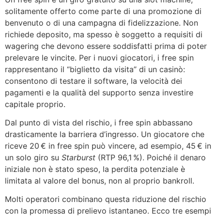
solitamente offerto come parte di una promozione di
benvenuto o di una campagna di fidelizzazione. Non
richiede deposito, ma spesso è soggetto a requisiti di
wagering che devono essere soddisfatti prima di poter
prelevare le vincite. Per i nuovi giocatori, i free spin
rappresentano il “biglietto da visita” di un casinò:
consentono di testare il software, la velocità dei
pagamenti e la qualità del supporto senza investire
capitale proprio.
Dal punto di vista del rischio, i free spin abbassano
drasticamente la barriera d’ingresso. Un giocatore che
riceve 20 € in free spin può vincere, ad esempio, 45 € in
un solo giro su
Starburst
(RTP 96,1 %). Poiché il denaro
iniziale non è stato speso, la perdita potenziale è
limitata al valore del bonus, non al proprio bankroll.
Molti operatori combinano questa riduzione del rischio
con la promessa di prelievo istantaneo. Ecco tre esempi