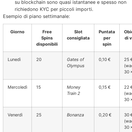
su blockchain sono quasi istantanee e spesso non
richiedono KYC per piccoli importi.
Esempio di piano settimanale:
Giorno
Free
Slot
Puntata
Obi
Spins
consigliata
per
di v
disponibili
spin
Lunedì
20
Gates of
0,10 €
25 
Olympus
(wa
30 
Mercoledì
15
Money
0,15 €
22 
Train 2
(wa
30 
Venerdì
25
Bonanza
0,20 €
30 
(wa
30 