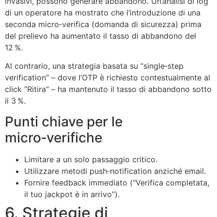
invasivi, possono generare abbandono. Un’analisi di log
di un operatore ha mostrato che l’introduzione di una
seconda micro‑verifica (domanda di sicurezza) prima
del prelievo ha aumentato il tasso di abbandono del
12 %.
Al contrario, una strategia basata su “single‑step
verification” – dove l’OTP è richiesto contestualmente al
click “Ritira” – ha mantenuto il tasso di abbandono sotto
il 3 %.
Punti chiave per le
micro‑verifiche
Limitare a un solo passaggio critico.
Utilizzare metodi push‑notification anziché email.
Fornire feedback immediato (“Verifica completata,
il tuo jackpot è in arrivo”).
6. Strategie di