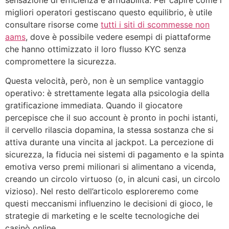
migliori operatori gestiscano questo equilibrio, è utile
consultare risorse come
tutti i siti di scommesse non
aams
, dove è possibile vedere esempi di piattaforme
che hanno ottimizzato il loro flusso KYC senza
compromettere la sicurezza.
Questa velocità, però, non è un semplice vantaggio
operativo: è strettamente legata alla psicologia della
gratificazione immediata. Quando il giocatore
percepisce che il suo account è pronto in pochi istanti,
il cervello rilascia dopamina, la stessa sostanza che si
attiva durante una vincita al jackpot. La percezione di
sicurezza, la fiducia nei sistemi di pagamento e la spinta
emotiva verso premi milionari si alimentano a vicenda,
creando un circolo virtuoso (o, in alcuni casi, un circolo
vizioso). Nel resto dell’articolo esploreremo come
questi meccanismi influenzino le decisioni di gioco, le
strategie di marketing e le scelte tecnologiche dei
casinò online.