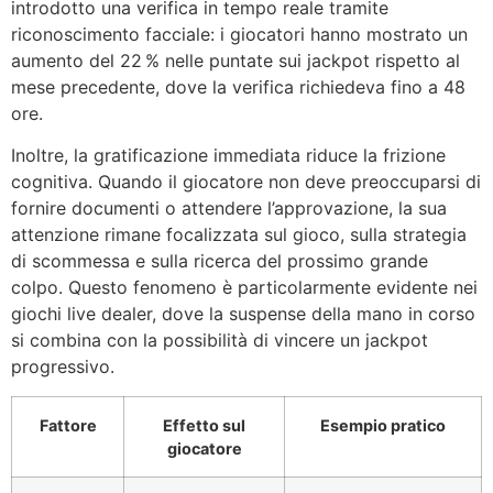
introdotto una verifica in tempo reale tramite
riconoscimento facciale: i giocatori hanno mostrato un
aumento del 22 % nelle puntate sui jackpot rispetto al
mese precedente, dove la verifica richiedeva fino a 48
ore.
Inoltre, la gratificazione immediata riduce la frizione
cognitiva. Quando il giocatore non deve preoccuparsi di
fornire documenti o attendere l’approvazione, la sua
attenzione rimane focalizzata sul gioco, sulla strategia
di scommessa e sulla ricerca del prossimo grande
colpo. Questo fenomeno è particolarmente evidente nei
giochi live dealer, dove la suspense della mano in corso
si combina con la possibilità di vincere un jackpot
progressivo.
Fattore
Effetto sul
Esempio pratico
giocatore