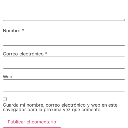
Nombre
*
Correo electrónico
*
Web
Guarda mi nombre, correo electrónico y web en este
navegador para la próxima vez que comente.