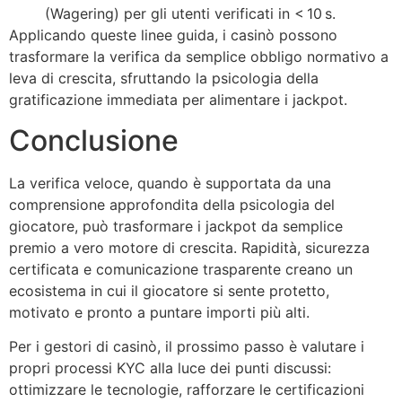
(Wagering) per gli utenti verificati in < 10 s.
Applicando queste linee guida, i casinò possono
trasformare la verifica da semplice obbligo normativo a
leva di crescita, sfruttando la psicologia della
gratificazione immediata per alimentare i jackpot.
Conclusione
La verifica veloce, quando è supportata da una
comprensione approfondita della psicologia del
giocatore, può trasformare i jackpot da semplice
premio a vero motore di crescita. Rapidità, sicurezza
certificata e comunicazione trasparente creano un
ecosistema in cui il giocatore si sente protetto,
motivato e pronto a puntare importi più alti.
Per i gestori di casinò, il prossimo passo è valutare i
propri processi KYC alla luce dei punti discussi:
ottimizzare le tecnologie, rafforzare le certificazioni