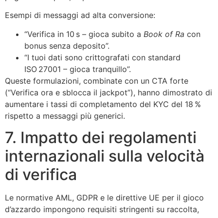
Esempi di messaggi ad alta conversione:
“Verifica in 10 s – gioca subito a
Book of Ra
con
bonus senza deposito”.
“I tuoi dati sono crittografati con standard
ISO 27001 – gioca tranquillo”.
Queste formulazioni, combinate con un CTA forte
(“Verifica ora e sblocca il jackpot”), hanno dimostrato di
aumentare i tassi di completamento del KYC del 18 %
rispetto a messaggi più generici.
7. Impatto dei regolamenti
internazionali sulla velocità
di verifica
Le normative AML, GDPR e le direttive UE per il gioco
d’azzardo impongono requisiti stringenti su raccolta,