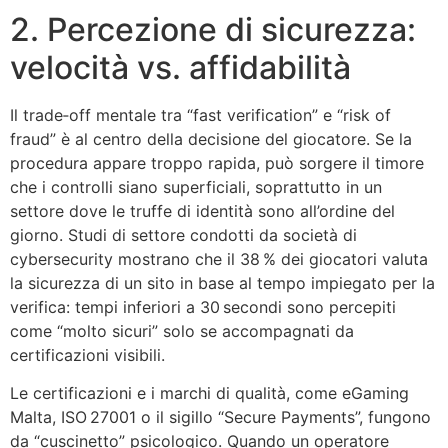
2. Percezione di sicurezza:
velocità vs. affidabilità
Il trade‑off mentale tra “fast verification” e “risk of
fraud” è al centro della decisione del giocatore. Se la
procedura appare troppo rapida, può sorgere il timore
che i controlli siano superficiali, soprattutto in un
settore dove le truffe di identità sono all’ordine del
giorno. Studi di settore condotti da società di
cybersecurity mostrano che il 38 % dei giocatori valuta
la sicurezza di un sito in base al tempo impiegato per la
verifica: tempi inferiori a 30 secondi sono percepiti
come “molto sicuri” solo se accompagnati da
certificazioni visibili.
Le certificazioni e i marchi di qualità, come eGaming
Malta, ISO 27001 o il sigillo “Secure Payments”, fungono
da “cuscinetto” psicologico. Quando un operatore