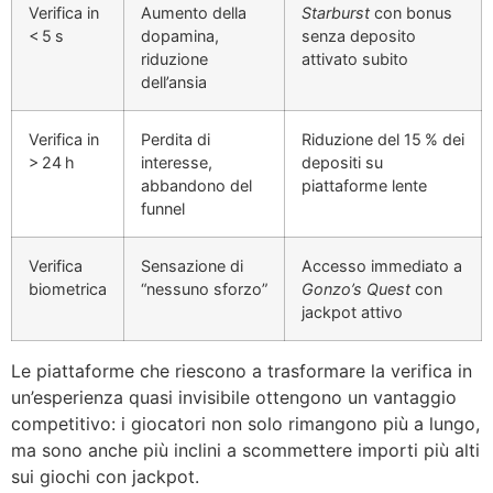
Verifica in
Aumento della
Starburst
con bonus
< 5 s
dopamina,
senza deposito
riduzione
attivato subito
dell’ansia
Verifica in
Perdita di
Riduzione del 15 % dei
> 24 h
interesse,
depositi su
abbandono del
piattaforme lente
funnel
Verifica
Sensazione di
Accesso immediato a
biometrica
“nessuno sforzo”
Gonzo’s Quest
con
jackpot attivo
Le piattaforme che riescono a trasformare la verifica in
un’esperienza quasi invisibile ottengono un vantaggio
competitivo: i giocatori non solo rimangono più a lungo,
ma sono anche più inclini a scommettere importi più alti
sui giochi con jackpot.