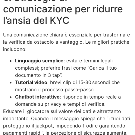
comunicazione per ridurre
l’ansia del KYC
Una comunicazione chiara è essenziale per trasformare
la verifica da ostacolo a vantaggio. Le migliori pratiche
includono:
Linguaggio semplice
: evitare termini legali
complessi; preferire frasi come “Carica il tuo
documento in 3 tap”.
Tutorial video
: brevi clip di 15‑30 secondi che
mostrano il processo passo‑passo.
Chatbot interattivo
: risponde in tempo reale a
domande su privacy e tempi di verifica.
Educare il giocatore sul valore dei dati è altrettanto
importante. Quando il messaggio spiega che “i tuoi dati
proteggono il jackpot, impedendo frodi e garantendo
pagamenti rapidi”, la percezione di sicurezza aumenta.