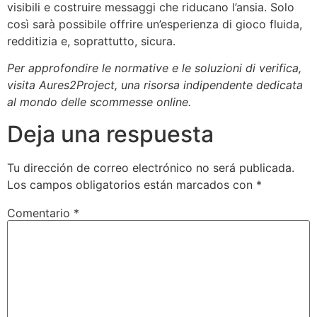
visibili e costruire messaggi che riducano l’ansia. Solo
così sarà possibile offrire un’esperienza di gioco fluida,
redditizia e, soprattutto, sicura.
Per approfondire le normative e le soluzioni di verifica,
visita Aures2Project, una risorsa indipendente dedicata
al mondo delle scommesse online.
Deja una respuesta
Tu dirección de correo electrónico no será publicada.
Los campos obligatorios están marcados con
*
Comentario
*