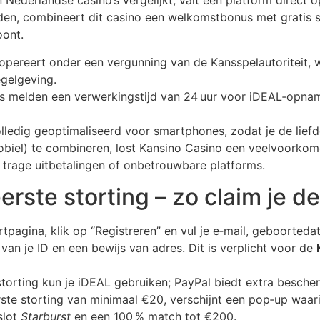
Nederlandse casino’s vergelijkt, valt één platform direct 
en, combineert dit casino een welkomstbonus met gratis sp
oont.
opereert onder een vergunning van de Kansspelautoriteit, w
gelgeving.
s melden een verwerkingstijd van 24 uur voor iDEAL‑opname
olledig geoptimaliseerd voor smartphones, zodat je de lie
 mobiel) te combineren, lost Kansino Casino een veelvoorko
 trage uitbetalingen of onbetrouwbare platforms.
eerste storting – zo claim je 
tpagina, klik op “Registreren” en vul je e‑mail, geboorted
van je ID en een bewijs van adres. Dit is verplicht voor de
storting kun je iDEAL gebruiken; PayPal biedt extra besche
ste storting van minimaal €20, verschijnt een pop‑up waari
slot
Starburst
en een 100 % match tot €200.