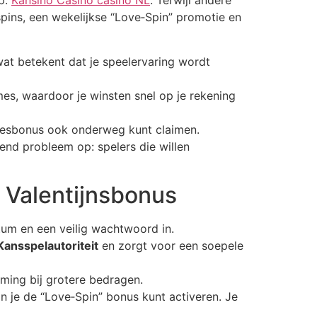
op:
Kansino Casino casino NL
. Terwijl andere
ins, een wekelijkse “Love‑Spin” promotie en
at betekent dat je speelervaring wordt
s, waardoor je winsten snel op je rekening
fdesbonus ook onderweg kunt claimen.
mend probleem op: spelers die willen
de Valentijnsbonus
atum en een veilig wachtwoord in.
Kansspelautoriteit
en zorgt voor een soepele
rming bij grotere bedragen.
n je de “Love‑Spin” bonus kunt activeren. Je