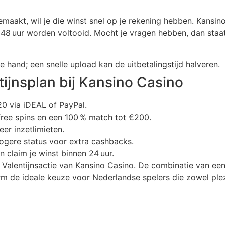
gemaakt, wil je die winst snel op je rekening hebben. Kan
48 uur worden voltooid. Mocht je vragen hebben, dan staat 
 hand; een snelle upload kan de uitbetalingstijd halveren.
ijnsplan bij Kansino Casino
€20 via iDEAL of PayPal.
free spins en een 100 % match tot €200.
er inzetlimieten.
ogere status voor extra cashbacks.
 claim je winst binnen 24 uur.
 Valentijnsactie van Kansino Casino. De combinatie van een 
m de ideale keuze voor Nederlandse spelers die zowel plezi