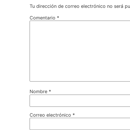
Tu dirección de correo electrónico no será pu
Comentario
*
Nombre
*
Correo electrónico
*