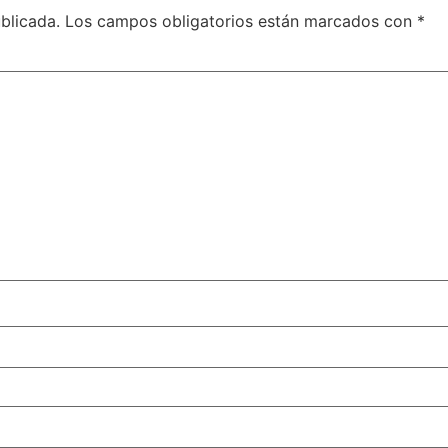
blicada.
Los campos obligatorios están marcados con
*