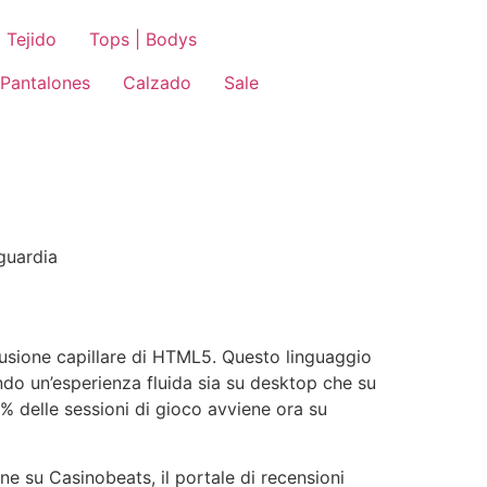
 Tejido
Tops | Bodys
Pantalones
Calzado
Sale
guardia
ffusione capillare di HTML5. Questo linguaggio
ndo un’esperienza fluida sia su desktop che su
0 % delle sessioni di gioco avviene ora su
ine su Casinobeats, il portale di recensioni