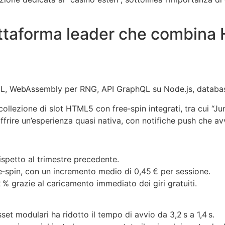
iattaforma leader che combina
GL, WebAssembly per RNG, API GraphQL su Node.js, databa
llezione di slot HTML5 con free‑spin integrati, tra cui “Ju
rire un’esperienza quasi nativa, con notifiche push che avvis
ispetto al trimestre precedente.
ee‑spin, con un incremento medio di 0,45 € per sessione.
% grazie al caricamento immediato dei giri gratuiti.
sset modulari ha ridotto il tempo di avvio da 3,2 s a 1,4 s.