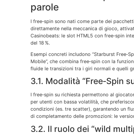
parole
I free‑spin sono nati come parte dei pacchet
direttamente nella meccanica di gioco, attiva
Casinobeats: le slot HTML5 con free‑spin inte
del 18 %.
Esempi concreti includono “Starburst Free‑Spin
Mobile”, che combina free‑spin con la funzion
fluide le transizioni tra i giri normali e quelli
3.1. Modalità “Free‑Spin s
I free‑spin su richiesta permettono al giocato
per utenti con bassa volatilità, che preferisco
condizioni (es. tre scatter), garantendo un flu
di completamento delle promozioni: le versi
3.2. Il ruolo dei “wild multi