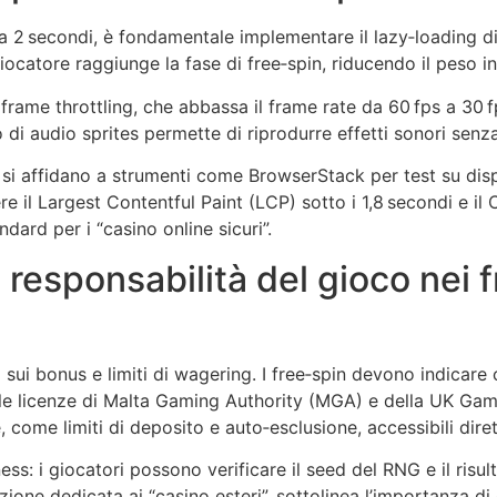
 2 secondi, è fondamentale implementare il lazy‑loading di 
ocatore raggiunge la fase di free‑spin, riducendo il peso ini
 frame throttling, che abbassa il frame rate da 60 fps a 30 
so di audio sprites permette di riprodurre effetti sonori senz
i si affidano a strumenti come BrowserStack per test su disp
il Largest Contentful Paint (LCP) sotto i 1,8 secondi e il C
ard per i “casino online sicuri”.
responsabilità del gioco nei 
ui bonus e limiti di wagering. I free‑spin devono indicare c
e, le licenze di Malta Gaming Authority (MGA) e della UK G
come limiti di deposito e auto‑esclusione, accessibili diret
ess: i giocatori possono verificare il seed del RNG e il risul
ezione dedicata ai “casino esteri”, sottolinea l’importanza di