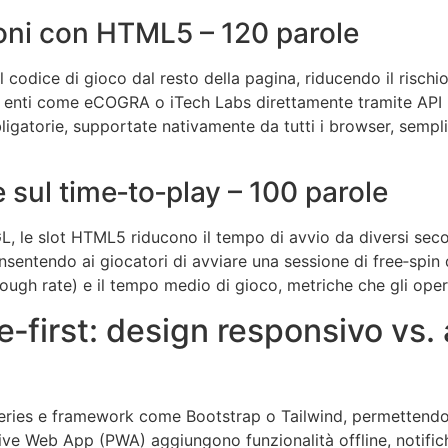
zioni con HTML5 – 120 parole
odice di gioco dal resto della pagina, riducendo il rischio d
da enti come eCOGRA o iTech Labs direttamente tramite API
ligatorie, supportate nativamente da tutti i browser, semplif
e sul time‑to‑play – 100 parole
, le slot HTML5 riducono il tempo di avvio da diversi sec
onsentendo ai giocatori di avviare una sessione di free‑sp
hrough rate) e il tempo medio di gioco, metriche che gli op
e‑first: design responsivo vs.
ueries e framework come Bootstrap o Tailwind, permettendo
ive Web App (PWA) aggiungono funzionalità offline, notifi