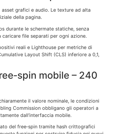
asset grafici e audio. Le texture ad alta
ziale della pagina.
fps durante le schermate statiche, senza
a caricare file separati per ogni azione.
ositivi reali e Lighthouse per metriche di
umulative Layout Shift (CLS) inferiore a 0,1,
free‑spin mobile – 240
hiaramente il valore nominale, le condizioni
ambling Commission obbligano gli operatori a
tamente dall’interfaccia mobile.
tato del free‑spin tramite hash crittografici
 queste funzioni per costruire fiducia nei nuovi