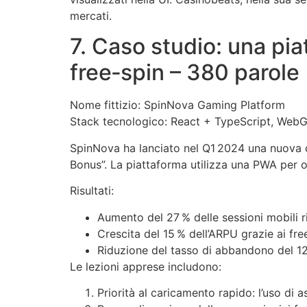
mercati.
7. Caso studio: una p
free‑spin – 380 parole
Nome fittizio: SpinNova Gaming Platform
Stack tecnologico: React + TypeScript, Web
SpinNova ha lanciato nel Q1 2024 una nuova co
Bonus”. La piattaforma utilizza una PWA per off
Risultati:
Aumento del 27 % delle sessioni mobili r
Crescita del 15 % dell’ARPU grazie ai fr
Riduzione del tasso di abbandono del 12 
Le lezioni apprese includono:
Priorità al caricamento rapido: l’uso di a