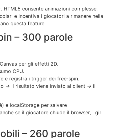
, 5×). HTML5 consente animazioni complesse,
olari e incentiva i giocatori a rimanere nella
ano questa feature.
pin – 300 parole
anvas per gli effetti 2D.
onsumo CPU.
 e registra i trigger dei free‑spin.
o → il risultato viene inviato al client → il
à) e localStorage per salvare
che se il giocatore chiude il browser, i giri
obili – 260 parole