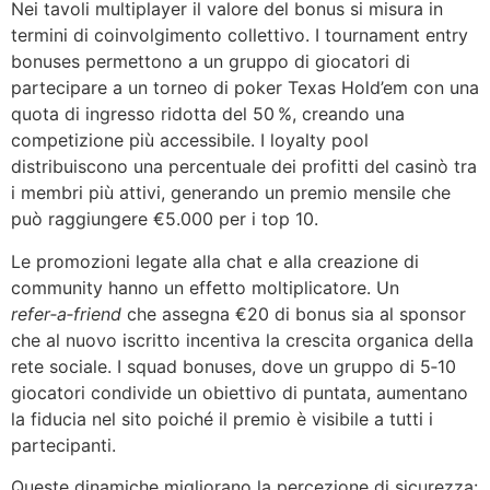
Nei tavoli multiplayer il valore del bonus si misura in
termini di coinvolgimento collettivo. I tournament entry
bonuses permettono a un gruppo di giocatori di
partecipare a un torneo di poker Texas Hold’em con una
quota di ingresso ridotta del 50 %, creando una
competizione più accessibile. I loyalty pool
distribuiscono una percentuale dei profitti del casinò tra
i membri più attivi, generando un premio mensile che
può raggiungere €5.000 per i top 10.
Le promozioni legate alla chat e alla creazione di
community hanno un effetto moltiplicatore. Un
refer‑a‑friend
che assegna €20 di bonus sia al sponsor
che al nuovo iscritto incentiva la crescita organica della
rete sociale. I squad bonuses, dove un gruppo di 5‑10
giocatori condivide un obiettivo di puntata, aumentano
la fiducia nel sito poiché il premio è visibile a tutti i
partecipanti.
Queste dinamiche migliorano la percezione di sicurezza: