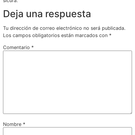
sicura.
Deja una respuesta
Tu dirección de correo electrónico no será publicada.
Los campos obligatorios están marcados con
*
Comentario
*
Nombre
*