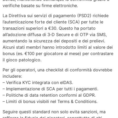
verifiche basate su firme elettroniche.
La Direttiva sui servizi di pagamento (PSD2) richiede
l’autenticazione forte del cliente (SCA) per tutte le
transazioni superiori a €30. Questo ha portato
all’adozione diffusa di 3‑D Secure e di OTP via SMS,
aumentando la sicurezza dei depositi e dei prelievi.
Alcuni stati membri hanno introdotto limiti al valore dei
bonus (es. €100 per giocatore al mese) per contrastare
il gioco patologico.
Per gli operatori, una checklist di conformità dovrebbe
includere:
– Verifica KYC integrata con eIDAS.
– Implementazione di SCA per tutti i pagamenti.
– Politiche di data retention conformi al GDPR.
– Limiti di bonus visibili nel Terms & Conditions.
Seguire questi standard non solo evita sanzioni, ma
rafforza la fiducia dei giocatori, soprattutto di chi