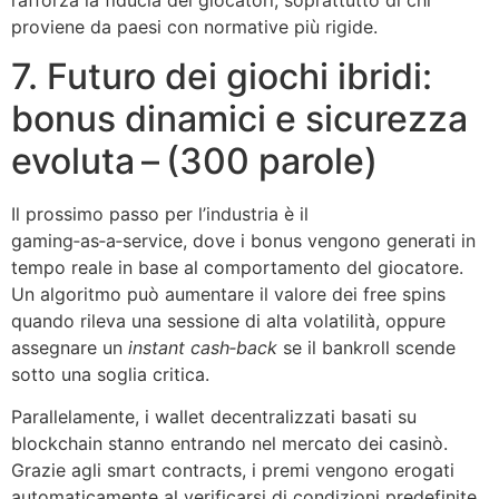
proviene da paesi con normative più rigide.
7. Futuro dei giochi ibridi:
bonus dinamici e sicurezza
evoluta – (300 parole)
Il prossimo passo per l’industria è il
gaming‑as‑a‑service, dove i bonus vengono generati in
tempo reale in base al comportamento del giocatore.
Un algoritmo può aumentare il valore dei free spins
quando rileva una sessione di alta volatilità, oppure
assegnare un
instant cash‑back
se il bankroll scende
sotto una soglia critica.
Parallelamente, i wallet decentralizzati basati su
blockchain stanno entrando nel mercato dei casinò.
Grazie agli smart contracts, i premi vengono erogati
automaticamente al verificarsi di condizioni predefinite,