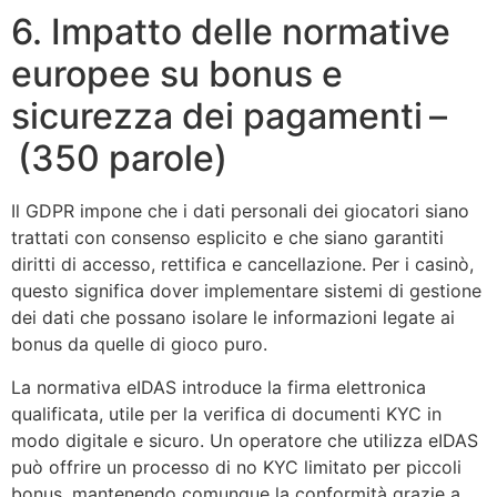
6. Impatto delle normative
europee su bonus e
sicurezza dei pagamenti –
(350 parole)
Il GDPR impone che i dati personali dei giocatori siano
trattati con consenso esplicito e che siano garantiti
diritti di accesso, rettifica e cancellazione. Per i casinò,
questo significa dover implementare sistemi di gestione
dei dati che possano isolare le informazioni legate ai
bonus da quelle di gioco puro.
La normativa eIDAS introduce la firma elettronica
qualificata, utile per la verifica di documenti KYC in
modo digitale e sicuro. Un operatore che utilizza eIDAS
può offrire un processo di no KYC limitato per piccoli
bonus, mantenendo comunque la conformità grazie a