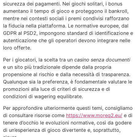
sicurezza dei pagamenti. Nei giochi solitari, i bonus
aumentano il tempo di gioco e proteggono il bankroll,
mentre nei contesti sociali i premi condivisi rafforzano
la fiducia nella piattaforma. Le normative europee, dal
GDPR al PSD2, impongono standard di identificazione e
autenticazione che gli operatori devono integrare nelle
loro offerte.
Per i giocatori, la scelta tra un
casino senza documenti
e un sito più tradizionale dipende dalla propria
propensione al rischio e dalla necessità di trasparenza.
Qualunque sia la preferenza, è fondamentale valutare le
promozioni alla luce di criteri di sicurezza e di
condizioni di wagering equilibrate.
Per approfondire ulteriormente questi temi, consigliamo
di consultare risorse come
https://www.moreq2.eu/
e di
tenere d’occhio le evoluzioni normative, così da godere
di un’esperienza di gioco divertente e, soprattutto,