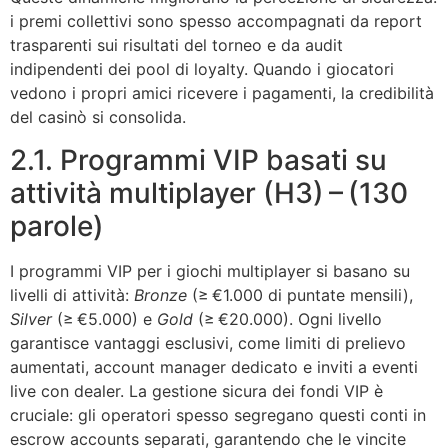
i premi collettivi sono spesso accompagnati da report
trasparenti sui risultati del torneo e da audit
indipendenti dei pool di loyalty. Quando i giocatori
vedono i propri amici ricevere i pagamenti, la credibilità
del casinò si consolida.
2.1. Programmi VIP basati su
attività multiplayer (H3) – (130
parole)
I programmi VIP per i giochi multiplayer si basano su
livelli di attività:
Bronze
(≥ €1.000 di puntate mensili),
Silver
(≥ €5.000) e
Gold
(≥ €20.000). Ogni livello
garantisce vantaggi esclusivi, come limiti di prelievo
aumentati, account manager dedicato e inviti a eventi
live con dealer. La gestione sicura dei fondi VIP è
cruciale: gli operatori spesso segregano questi conti in
escrow accounts separati, garantendo che le vincite