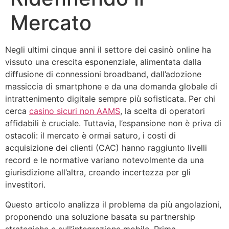
Mercato
Negli ultimi cinque anni il settore dei casinò online ha
vissuto una crescita esponenziale, alimentata dalla
diffusione di connessioni broadband, dall’adozione
massiccia di smartphone e da una domanda globale di
intrattenimento digitale sempre più sofisticata. Per chi
cerca
casino sicuri non AAMS
, la scelta di operatori
affidabili è cruciale. Tuttavia, l’espansione non è priva di
ostacoli: il mercato è ormai saturo, i costi di
acquisizione dei clienti (CAC) hanno raggiunto livelli
record e le normative variano notevolmente da una
giurisdizione all’altra, creando incertezza per gli
investitori.
Questo articolo analizza il problema da più angolazioni,
proponendo una soluzione basata su partnership
strategiche e sull’integrazione mobile. Prima