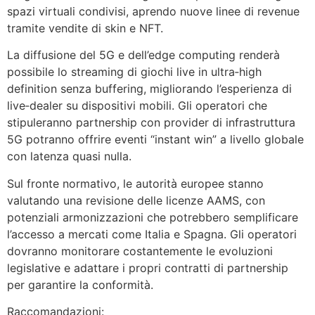
spazi virtuali condivisi, aprendo nuove linee di revenue
tramite vendite di skin e NFT.
La diffusione del 5G e dell’edge computing renderà
possibile lo streaming di giochi live in ultra‑high
definition senza buffering, migliorando l’esperienza di
live‑dealer su dispositivi mobili. Gli operatori che
stipuleranno partnership con provider di infrastruttura
5G potranno offrire eventi “instant win” a livello globale
con latenza quasi nulla.
Sul fronte normativo, le autorità europee stanno
valutando una revisione delle licenze AAMS, con
potenziali armonizzazioni che potrebbero semplificare
l’accesso a mercati come Italia e Spagna. Gli operatori
dovranno monitorare costantemente le evoluzioni
legislative e adattare i propri contratti di partnership
per garantire la conformità.
Raccomandazioni: