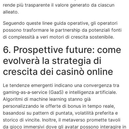
rende più trasparente il valore generato da ciascun
alleato.
Seguendo queste linee guida operative, gli operatori
possono trasformare le partnership da potenziali fonti
di complessità a veri motori di crescita sostenibile.
6. Prospettive future: come
evolverà la strategia di
crescita dei casinò online
Le tendenze emergenti indicano una convergenza tra
gaming‑as‑a‑service (GaaS) e intelligenza artificiale.
Algoritmi di machine learning stanno già
personalizzando le offerte di bonus in tempo reale,
basandosi su pattern di puntata, volatilità preferita e
storico di vincite. Inoltre, il metaverso promette tavoli
da gioco immersivi dove gli avatar possono interagire in