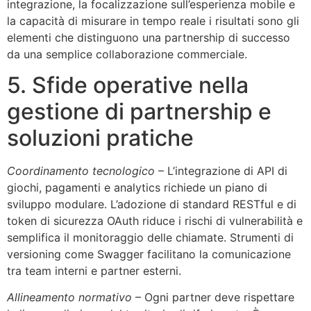
integrazione, la focalizzazione sull’esperienza mobile e
la capacità di misurare in tempo reale i risultati sono gli
elementi che distinguono una partnership di successo
da una semplice collaborazione commerciale.
5. Sfide operative nella
gestione di partnership e
soluzioni pratiche
Coordinamento tecnologico
– L’integrazione di API di
giochi, pagamenti e analytics richiede un piano di
sviluppo modulare. L’adozione di standard RESTful e di
token di sicurezza OAuth riduce i rischi di vulnerabilità e
semplifica il monitoraggio delle chiamate. Strumenti di
versioning come Swagger facilitano la comunicazione
tra team interni e partner esterni.
Allineamento normativo
– Ogni partner deve rispettare