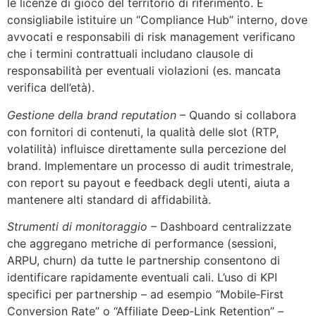
le licenze di gioco del territorio di riferimento. È
consigliabile istituire un “Compliance Hub” interno, dove
avvocati e responsabili di risk management verificano
che i termini contrattuali includano clausole di
responsabilità per eventuali violazioni (es. mancata
verifica dell’età).
Gestione della brand reputation
– Quando si collabora
con fornitori di contenuti, la qualità delle slot (RTP,
volatilità) influisce direttamente sulla percezione del
brand. Implementare un processo di audit trimestrale,
con report su payout e feedback degli utenti, aiuta a
mantenere alti standard di affidabilità.
Strumenti di monitoraggio
– Dashboard centralizzate
che aggregano metriche di performance (sessioni,
ARPU, churn) da tutte le partnership consentono di
identificare rapidamente eventuali cali. L’uso di KPI
specifici per partnership – ad esempio “Mobile‑First
Conversion Rate” o “Affiliate Deep‑Link Retention” –