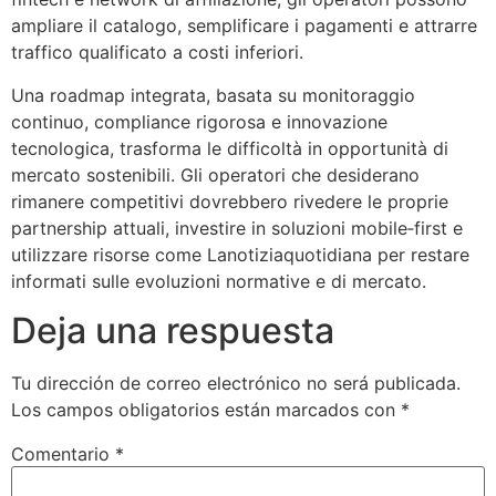
ampliare il catalogo, semplificare i pagamenti e attrarre
traffico qualificato a costi inferiori.
Una roadmap integrata, basata su monitoraggio
continuo, compliance rigorosa e innovazione
tecnologica, trasforma le difficoltà in opportunità di
mercato sostenibili. Gli operatori che desiderano
rimanere competitivi dovrebbero rivedere le proprie
partnership attuali, investire in soluzioni mobile‑first e
utilizzare risorse come Lanotiziaquotidiana per restare
informati sulle evoluzioni normative e di mercato.
Deja una respuesta
Tu dirección de correo electrónico no será publicada.
Los campos obligatorios están marcados con
*
Comentario
*