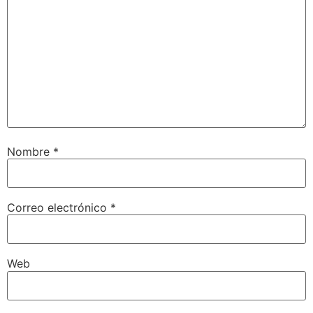
Nombre
*
Correo electrónico
*
Web