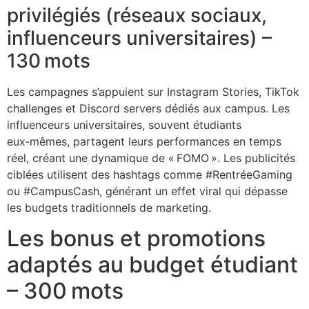
privilégiés (réseaux sociaux,
influenceurs universitaires) –
130 mots
Les campagnes s’appuient sur Instagram Stories, TikTok
challenges et Discord servers dédiés aux campus. Les
influenceurs universitaires, souvent étudiants
eux‑mêmes, partagent leurs performances en temps
réel, créant une dynamique de « FOMO ». Les publicités
ciblées utilisent des hashtags comme #RentréeGaming
ou #CampusCash, générant un effet viral qui dépasse
les budgets traditionnels de marketing.
Les bonus et promotions
adaptés au budget étudiant
– 300 mots