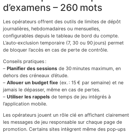
d’examens – 260 mots
Les opérateurs offrent des outils de limites de dépôt
journalières, hebdomadaires ou mensuelles,
configurables depuis le tableau de bord du compte.
L’auto‑exclusion temporaire (7, 30 ou 90 jours) permet
de bloquer l’accès en cas de perte de contrôle.
Conseils pratiques :
–
Planifier des sessions
de 30 minutes maximum, en
dehors des créneaux d’étude.
–
Allouer un budget fixe
(ex. : 15 € par semaine) et ne
jamais le dépasser, même en cas de pertes.
–
Utiliser les rappels
de temps de jeu intégrés à
l’application mobile.
Les opérateurs jouent un rôle clé en affichant clairement
les messages de jeu responsable sur chaque page de
promotion. Certains sites intègrent même des pop‑ups