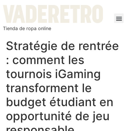
Tienda de ropa online
Stratégie de rentrée
: comment les
tournois iGaming
transforment le
budget étudiant en
opportunité de jeu
responsable