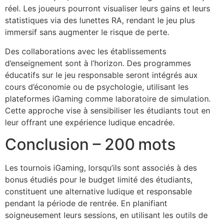
réel. Les joueurs pourront visualiser leurs gains et leurs
statistiques via des lunettes RA, rendant le jeu plus
immersif sans augmenter le risque de perte.
Des collaborations avec les établissements
d’enseignement sont à l’horizon. Des programmes
éducatifs sur le jeu responsable seront intégrés aux
cours d’économie ou de psychologie, utilisant les
plateformes iGaming comme laboratoire de simulation.
Cette approche vise à sensibiliser les étudiants tout en
leur offrant une expérience ludique encadrée.
Conclusion – 200 mots
Les tournois iGaming, lorsqu’ils sont associés à des
bonus étudiés pour le budget limité des étudiants,
constituent une alternative ludique et responsable
pendant la période de rentrée. En planifiant
soigneusement leurs sessions, en utilisant les outils de