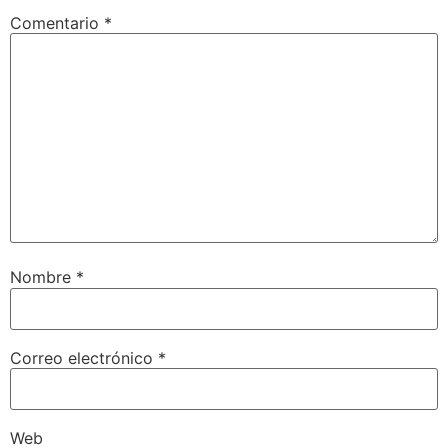
Comentario
*
Nombre
*
Correo electrónico
*
Web