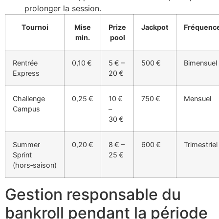
prolonger la session.
Tournoi
Mise
Prize
Jackpot
Fréquenc
min.
pool
Rentrée
0,10 €
5 € –
500 €
Bimensuel
Express
20 €
Challenge
0,25 €
10 €
750 €
Mensuel
Campus
–
30 €
Summer
0,20 €
8 € –
600 €
Trimestriel
Sprint
25 €
(hors‑saison)
Gestion responsable du
bankroll pendant la période