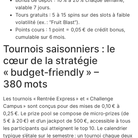
Bonus de dépôt : 10 % à 20 % chaque semaine,
valable 7 jours.
Tours gratuits : 5 à 15 spins sur des slots à faible
volatilité (ex. : “Fruit Blast”).
Points cours : 1 point = 0,05 € de crédit bonus,
cumulable sur 6 mois.
Tournois saisonniers : le
cœur de la stratégie
« budget‑friendly » –
380 mots
Les tournois « Rentrée Express » et « Challenge
Campus » sont conçus pour des mises de 0,10 € à
0,25 €. Le prize pool se compose de micro‑prizes (de
5 € à 20 €) et d’un jackpot de 500 €, accessible à tous
les participants qui atteignent le top 10. Le calendrier
typique s’étale sur le semestre : un tournoi chaque deux