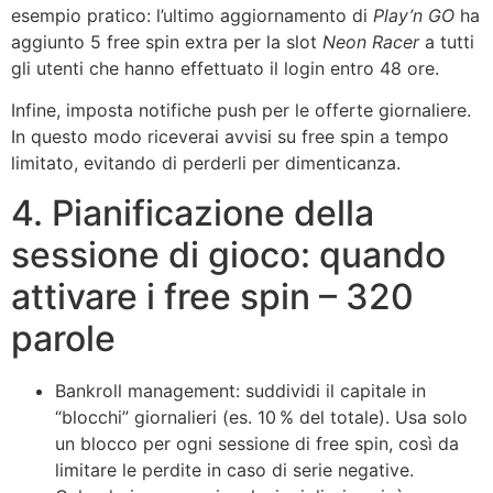
esempio pratico: l’ultimo aggiornamento di
Play’n GO
ha
aggiunto 5 free spin extra per la slot
Neon Racer
a tutti
gli utenti che hanno effettuato il login entro 48 ore.
Infine, imposta notifiche push per le offerte giornaliere.
In questo modo riceverai avvisi su free spin a tempo
limitato, evitando di perderli per dimenticanza.
4. Pianificazione della
sessione di gioco: quando
attivare i free spin – 320
parole
Bankroll management: suddividi il capitale in
“blocchi” giornalieri (es. 10 % del totale). Usa solo
un blocco per ogni sessione di free spin, così da
limitare le perdite in caso di serie negative.