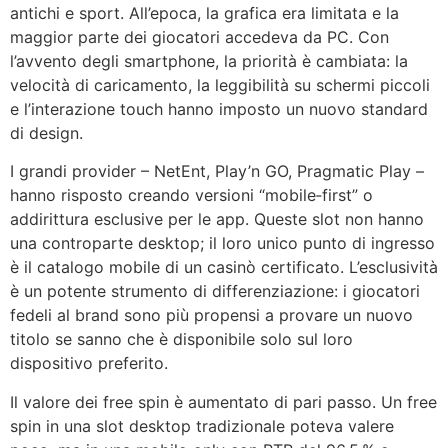
antichi e sport. All’epoca, la grafica era limitata e la
maggior parte dei giocatori accedeva da PC. Con
l’avvento degli smartphone, la priorità è cambiata: la
velocità di caricamento, la leggibilità su schermi piccoli
e l’interazione touch hanno imposto un nuovo standard
di design.
I grandi provider – NetEnt, Play’n GO, Pragmatic Play –
hanno risposto creando versioni “mobile‑first” o
addirittura esclusive per le app. Queste slot non hanno
una controparte desktop; il loro unico punto di ingresso
è il catalogo mobile di un casinò certificato. L’esclusività
è un potente strumento di differenziazione: i giocatori
fedeli al brand sono più propensi a provare un nuovo
titolo se sanno che è disponibile solo sul loro
dispositivo preferito.
Il valore dei free spin è aumentato di pari passo. Un free
spin in una slot desktop tradizionale poteva valere