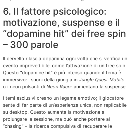
6. Il fattore psicologico:
motivazione, suspense e il
“dopamine hit” dei free spin
– 300 parole
Il cervello rilascia dopamina ogni volta che si verifica un
evento imprevedibile, come l’attivazione di un free spin.
Questo “dopamine hit” è più intenso quando il tema è
immersivo: i suoni della giungla in
Jungle Quest Mobile
o i neon pulsanti di
Neon Racer
aumentano la suspense.
I temi esclusivi creano un legame emotivo; il giocatore
sente di far parte di un’esperienza unica, non replicabile
su desktop. Questo aumenta la motivazione a
prolungare la sessione, ma può anche portare al
“chasing” – la ricerca compulsiva di recuperare le