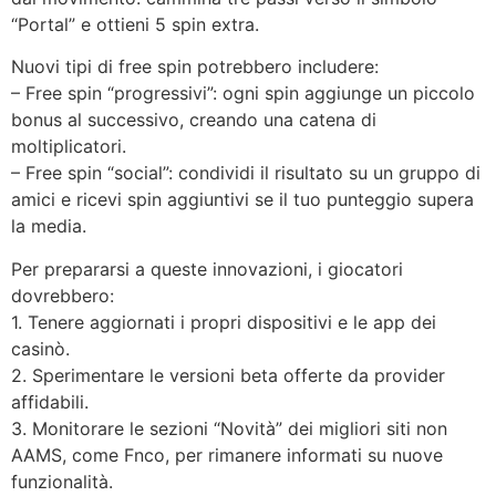
“Portal” e ottieni 5 spin extra.
Nuovi tipi di free spin potrebbero includere:
– Free spin “progressivi”: ogni spin aggiunge un piccolo
bonus al successivo, creando una catena di
moltiplicatori.
– Free spin “social”: condividi il risultato su un gruppo di
amici e ricevi spin aggiuntivi se il tuo punteggio supera
la media.
Per prepararsi a queste innovazioni, i giocatori
dovrebbero:
1. Tenere aggiornati i propri dispositivi e le app dei
casinò.
2. Sperimentare le versioni beta offerte da provider
affidabili.
3. Monitorare le sezioni “Novità” dei migliori siti non
AAMS, come Fnco, per rimanere informati su nuove
funzionalità.