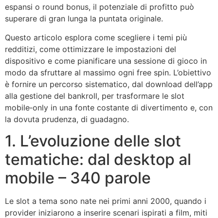
espansi o round bonus, il potenziale di profitto può
superare di gran lunga la puntata originale.
Questo articolo esplora come scegliere i temi più
redditizi, come ottimizzare le impostazioni del
dispositivo e come pianificare una sessione di gioco in
modo da sfruttare al massimo ogni free spin. L’obiettivo
è fornire un percorso sistematico, dal download dell’app
alla gestione del bankroll, per trasformare le slot
mobile‑only in una fonte costante di divertimento e, con
la dovuta prudenza, di guadagno.
1. L’evoluzione delle slot
tematiche: dal desktop al
mobile – 340 parole
Le slot a tema sono nate nei primi anni 2000, quando i
provider iniziarono a inserire scenari ispirati a film, miti