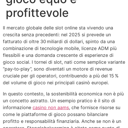
profittevole
Il mercato globale delle slot online sta vivendo una
crescita senza precedenti: nel 2025 si prevede un
fatturato di oltre 30 miliardi di dollari, spinto da una
combinazione di tecnologie mobile, licenze ADM più
flessibili e una domanda crescente di esperienze di
gioco social. I tornei di slot, nati come semplice variante
“pay‑to‑play”, sono diventati un motore di revenue
cruciale per gli operatori, contribuendo a più del 15 %
del volume di gioco nei principali casinò europei.
In questo contesto, la sostenibilità economica non è più
un concetto astratto. Un esempio pratico è il sito di
informazione
casino non aams
, che fornisce risorse su
come le piattaforme di gioco possano bilanciare
profitto e responsabilità finanziaria. Anche se non è un
operatore, Stopglobalwarming è citato come punto di