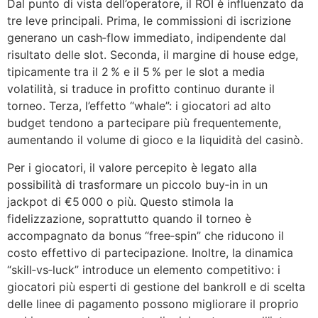
Dal punto di vista dell’operatore, il ROI è influenzato da
tre leve principali. Prima, le commissioni di iscrizione
generano un cash‑flow immediato, indipendente dal
risultato delle slot. Seconda, il margine di house edge,
tipicamente tra il 2 % e il 5 % per le slot a media
volatilità, si traduce in profitto continuo durante il
torneo. Terza, l’effetto “whale”: i giocatori ad alto
budget tendono a partecipare più frequentemente,
aumentando il volume di gioco e la liquidità del casinò.
Per i giocatori, il valore percepito è legato alla
possibilità di trasformare un piccolo buy‑in in un
jackpot di €5 000 o più. Questo stimola la
fidelizzazione, soprattutto quando il torneo è
accompagnato da bonus “free‑spin” che riducono il
costo effettivo di partecipazione. Inoltre, la dinamica
“skill‑vs‑luck” introduce un elemento competitivo: i
giocatori più esperti di gestione del bankroll e di scelta
delle linee di pagamento possono migliorare il proprio