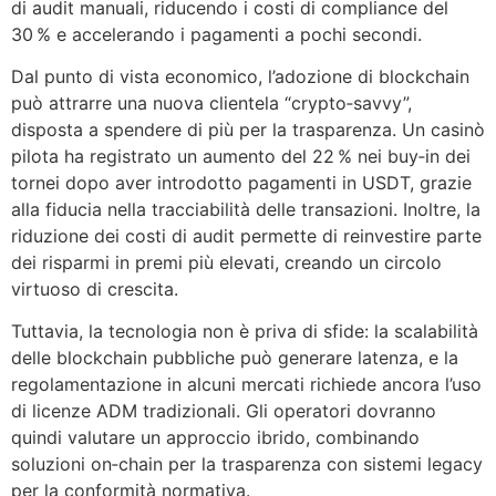
di audit manuali, riducendo i costi di compliance del
30 % e accelerando i pagamenti a pochi secondi.
Dal punto di vista economico, l’adozione di blockchain
può attrarre una nuova clientela “crypto‑savvy”,
disposta a spendere di più per la trasparenza. Un casinò
pilota ha registrato un aumento del 22 % nei buy‑in dei
tornei dopo aver introdotto pagamenti in USDT, grazie
alla fiducia nella tracciabilità delle transazioni. Inoltre, la
riduzione dei costi di audit permette di reinvestire parte
dei risparmi in premi più elevati, creando un circolo
virtuoso di crescita.
Tuttavia, la tecnologia non è priva di sfide: la scalabilità
delle blockchain pubbliche può generare latenza, e la
regolamentazione in alcuni mercati richiede ancora l’uso
di licenze ADM tradizionali. Gli operatori dovranno
quindi valutare un approccio ibrido, combinando
soluzioni on‑chain per la trasparenza con sistemi legacy
per la conformità normativa.