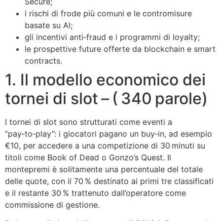
Secure;
i rischi di frode più comuni e le contromisure
basate su AI;
gli incentivi anti‑fraud e i programmi di loyalty;
le prospettive future offerte da blockchain e smart
contracts.
1. Il modello economico dei
tornei di slot – ( 340 parole)
I tornei di slot sono strutturati come eventi a
“pay‑to‑play”: i giocatori pagano un buy‑in, ad esempio
€10, per accedere a una competizione di 30 minuti su
titoli come Book of Dead o Gonzo’s Quest. Il
montepremi è solitamente una percentuale del totale
delle quote, con il 70 % destinato ai primi tre classificati
e il restante 30 % trattenuto dall’operatore come
commissione di gestione.