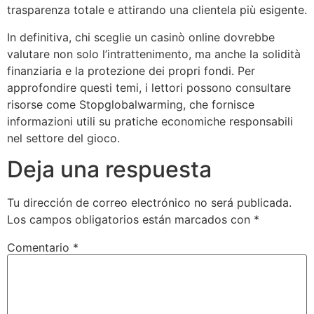
trasparenza totale e attirando una clientela più esigente.
In definitiva, chi sceglie un casinò online dovrebbe
valutare non solo l’intrattenimento, ma anche la solidità
finanziaria e la protezione dei propri fondi. Per
approfondire questi temi, i lettori possono consultare
risorse come Stopglobalwarming, che fornisce
informazioni utili su pratiche economiche responsabili
nel settore del gioco.
Deja una respuesta
Tu dirección de correo electrónico no será publicada.
Los campos obligatorios están marcados con
*
Comentario
*