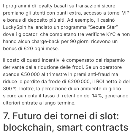
I programmi di loyalty basati su transazioni sicure
premiano gli utenti con punti extra, accesso a tornei VIP
e bonus di deposito più alti. Ad esempio, il casinò
LuckySpin ha lanciato un programma “Secure Star”
dove i giocatori che completano tre verifiche KYC e non
hanno alcun charge‑back per 90 giorni ricevono un
bonus di €20 ogni mese.
Il costo di questi incentivi è compensato dal risparmio
derivante dalla riduzione delle frodi. Se un operatore
spende €50 000 al trimestre in premi anti‑fraud ma
riduce le perdite da frode di €200 000, il ROI netto è del
300 %. Inoltre, la percezione di un ambiente di gioco
sicuro aumenta il tasso di retention del 14 %, generando
ulteriori entrate a lungo termine.
7. Futuro dei tornei di slot:
blockchain, smart contracts