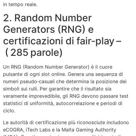
in tempo reale.
2. Random Number
Generators (RNG) e
certificazioni di fair‑play –
( 285 parole)
Un RNG (Random Number Generator) è il cuore
pulsante di ogni slot online. Genera una sequenza di
numeri pseudo‑casuali che determina la posizione dei
simboli sui rulli. Per garantire che il risultato sia
veramente imprevedibile, gli RNG devono passare test
statistici di uniformità, autocorrelazione e periodi di
ciclo.
Le autorità di certificazione più riconosciute includono
eCOGRA, iTech Labs e la Malta Gaming Authority