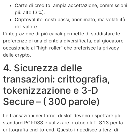
Carte di credito: ampia accettazione, commissioni
più alte (3 %).
Criptovalute: costi bassi, anonimato, ma volatilità
del valore.
L’integrazione di più canali permette di soddisfare le
preferenze di una clientela diversificata, dal giocatore
occasionale al “high‑roller” che preferisce la privacy
delle crypto.
4. Sicurezza delle
transazioni: crittografia,
tokenizzazione e 3‑D
Secure – ( 300 parole)
Le transazioni nei tornei di slot devono rispettare gli
standard PCI‑DSS e utilizzare protocolli TLS 1.3 per la
crittografia end‑to‑end. Questo impedisce a terzi di