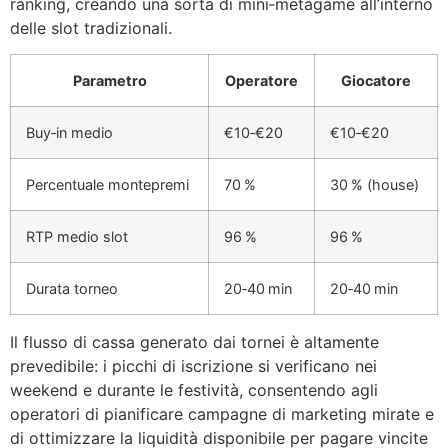
ranking, creando una sorta di mini‑metagame all’interno
delle slot tradizionali.
Parametro
Operatore
Giocatore
Buy‑in medio
€10‑€20
€10‑€20
Percentuale montepremi
70 %
30 % (house)
RTP medio slot
96 %
96 %
Durata torneo
20‑40 min
20‑40 min
Il flusso di cassa generato dai tornei è altamente
prevedibile: i picchi di iscrizione si verificano nei
weekend e durante le festività, consentendo agli
operatori di pianificare campagne di marketing mirate e
di ottimizzare la liquidità disponibile per pagare vincite