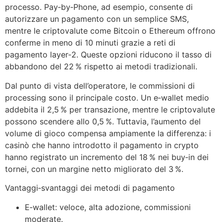
processo. Pay‑by‑Phone, ad esempio, consente di
autorizzare un pagamento con un semplice SMS,
mentre le criptovalute come Bitcoin o Ethereum offrono
conferme in meno di 10 minuti grazie a reti di
pagamento layer‑2. Queste opzioni riducono il tasso di
abbandono del 22 % rispetto ai metodi tradizionali.
Dal punto di vista dell’operatore, le commissioni di
processing sono il principale costo. Un e‑wallet medio
addebita il 2,5 % per transazione, mentre le criptovalute
possono scendere allo 0,5 %. Tuttavia, l’aumento del
volume di gioco compensa ampiamente la differenza: i
casinò che hanno introdotto il pagamento in crypto
hanno registrato un incremento del 18 % nei buy‑in dei
tornei, con un margine netto migliorato del 3 %.
Vantaggi‑svantaggi dei metodi di pagamento
E‑wallet: veloce, alta adozione, commissioni
moderate.