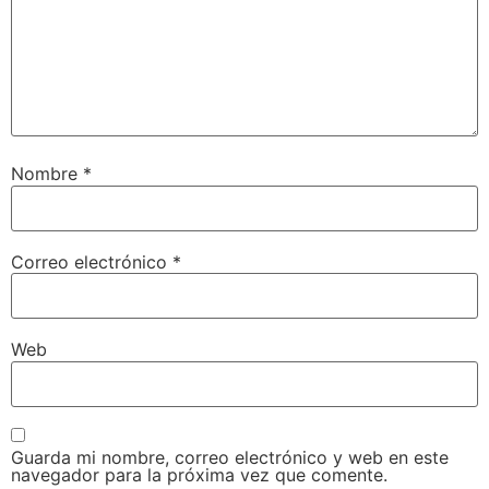
Nombre
*
Correo electrónico
*
Web
Guarda mi nombre, correo electrónico y web en este
navegador para la próxima vez que comente.