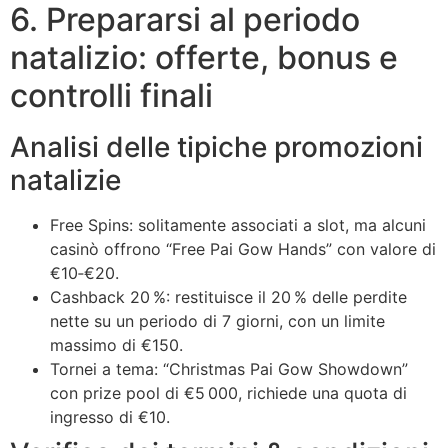
6. Prepararsi al periodo
natalizio: offerte, bonus e
controlli finali
Analisi delle tipiche promozioni
natalizie
Free Spins: solitamente associati a slot, ma alcuni
casinò offrono “Free Pai Gow Hands” con valore di
€10‑€20.
Cashback 20 %: restituisce il 20 % delle perdite
nette su un periodo di 7 giorni, con un limite
massimo di €150.
Tornei a tema: “Christmas Pai Gow Showdown”
con prize pool di €5 000, richiede una quota di
ingresso di €10.