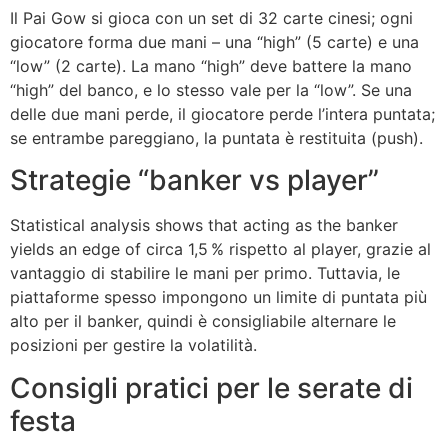
Il Pai Gow si gioca con un set di 32 carte cinesi; ogni
giocatore forma due mani – una “high” (5 carte) e una
“low” (2 carte). La mano “high” deve battere la mano
“high” del banco, e lo stesso vale per la “low”. Se una
delle due mani perde, il giocatore perde l’intera puntata;
se entrambe pareggiano, la puntata è restituita (push).
Strategie “banker vs player”
Statistical analysis shows that acting as the banker
yields an edge of circa 1,5 % rispetto al player, grazie al
vantaggio di stabilire le mani per primo. Tuttavia, le
piattaforme spesso impongono un limite di puntata più
alto per il banker, quindi è consigliabile alternare le
posizioni per gestire la volatilità.
Consigli pratici per le serate di
festa