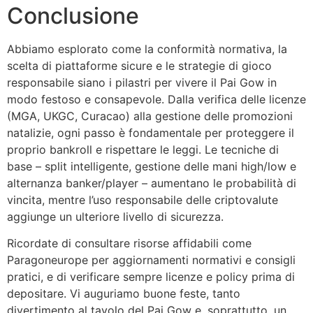
Conclusione
Abbiamo esplorato come la conformità normativa, la
scelta di piattaforme sicure e le strategie di gioco
responsabile siano i pilastri per vivere il Pai Gow in
modo festoso e consapevole. Dalla verifica delle licenze
(MGA, UKGC, Curacao) alla gestione delle promozioni
natalizie, ogni passo è fondamentale per proteggere il
proprio bankroll e rispettare le leggi. Le tecniche di
base – split intelligente, gestione delle mani high/low e
alternanza banker/player – aumentano le probabilità di
vincita, mentre l’uso responsabile delle criptovalute
aggiunge un ulteriore livello di sicurezza.
Ricordate di consultare risorse affidabili come
Paragoneurope per aggiornamenti normativi e consigli
pratici, e di verificare sempre licenze e policy prima di
depositare. Vi auguriamo buone feste, tanto
divertimento al tavolo del Pai Gow e, soprattutto, un