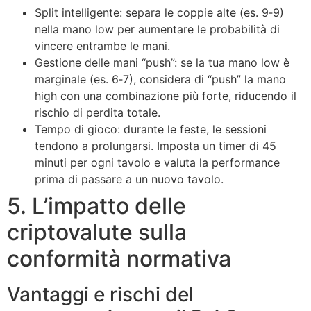
Split intelligente: separa le coppie alte (es. 9‑9)
nella mano low per aumentare le probabilità di
vincere entrambe le mani.
Gestione delle mani “push”: se la tua mano low è
marginale (es. 6‑7), considera di “push” la mano
high con una combinazione più forte, riducendo il
rischio di perdita totale.
Tempo di gioco: durante le feste, le sessioni
tendono a prolungarsi. Imposta un timer di 45
minuti per ogni tavolo e valuta la performance
prima di passare a un nuovo tavolo.
5. L’impatto delle
criptovalute sulla
conformità normativa
Vantaggi e rischi del