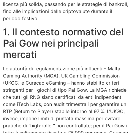
licenza più solida, passando per le strategie di bankroll,
fino alle implicazioni delle criptovalute durante il
periodo festivo.
1. Il contesto normativo del
Pai Gow nei principali
mercati
Le autorità di regolamentazione più influenti – Malta
Gaming Authority (MGA), UK Gambling Commission
(UKGC) e Curacao eGaming – hanno stabilito criteri
stringenti per i giochi di tipo Pai Gow. La MGA richiede
che tutti gli RNG siano certificati da enti indipendenti
come iTech Labs, con audit trimestrali per garantire un
RTP (Return to Player) stabile intorno al 97 %. L’UKGC,
invece, impone limiti di puntata massima per evitare
pratiche di “high‑roller” non controllate; per il Pai Gow il
tetto è solitamente fissato a £5 000 per mano. Curacao,