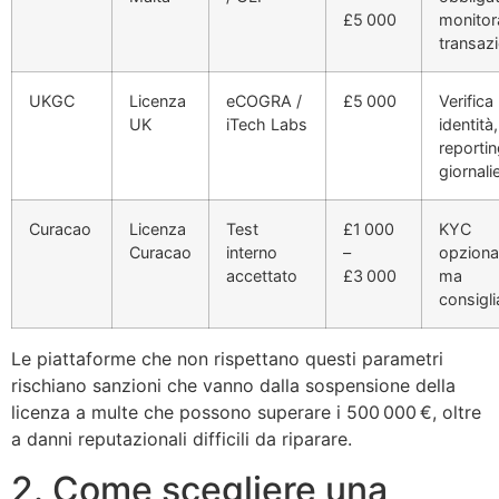
£5 000
monitor
transazi
UKGC
Licenza
eCOGRA /
£5 000
Verifica
UK
iTech Labs
identità,
reporti
giornali
Curacao
Licenza
Test
£1 000
KYC
Curacao
interno
–
opziona
accettato
£3 000
ma
consigli
Le piattaforme che non rispettano questi parametri
rischiano sanzioni che vanno dalla sospensione della
licenza a multe che possono superare i 500 000 €, oltre
a danni reputazionali difficili da riparare.
2. Come scegliere una