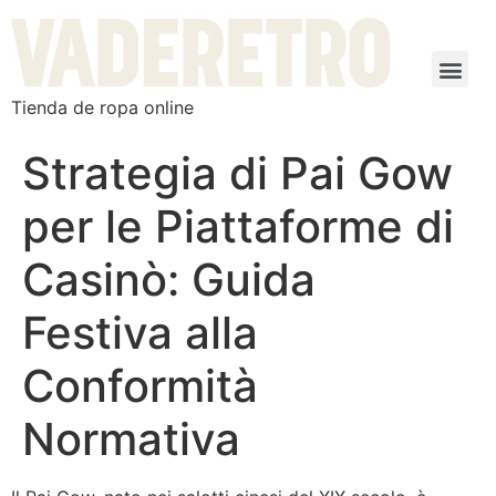
Tienda de ropa online
Strategia di Pai Gow
per le Piattaforme di
Casinò: Guida
Festiva alla
Conformità
Normativa