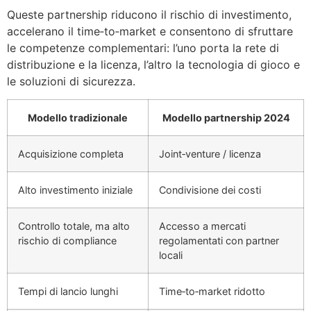
Queste partnership riducono il rischio di investimento,
accelerano il time‑to‑market e consentono di sfruttare
le competenze complementari: l’uno porta la rete di
distribuzione e la licenza, l’altro la tecnologia di gioco e
le soluzioni di sicurezza.
Modello tradizionale
Modello partnership 2024
Acquisizione completa
Joint‑venture / licenza
Alto investimento iniziale
Condivisione dei costi
Controllo totale, ma alto
Accesso a mercati
rischio di compliance
regolamentati con partner
locali
Tempi di lancio lunghi
Time‑to‑market ridotto