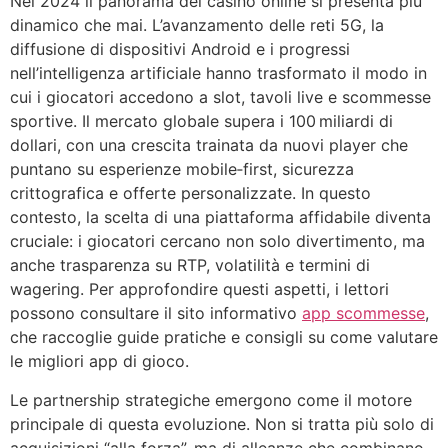
Nel 2024 il panorama dei casinò online si presenta più
dinamico che mai. L’avanzamento delle reti 5G, la
diffusione di dispositivi Android e i progressi
nell’intelligenza artificiale hanno trasformato il modo in
cui i giocatori accedono a slot, tavoli live e scommesse
sportive. Il mercato globale supera i 100 miliardi di
dollari, con una crescita trainata da nuovi player che
puntano su esperienze mobile‑first, sicurezza
crittografica e offerte personalizzate. In questo
contesto, la scelta di una piattaforma affidabile diventa
cruciale: i giocatori cercano non solo divertimento, ma
anche trasparenza su RTP, volatilità e termini di
wagering. Per approfondire questi aspetti, i lettori
possono consultare il sito informativo
app scommesse
,
che raccoglie guide pratiche e consigli su come valutare
le migliori app di gioco.
Le partnership strategiche emergono come il motore
principale di questa evoluzione. Non si tratta più solo di
acquisizioni “alla forza”, ma di alleanze che combinano