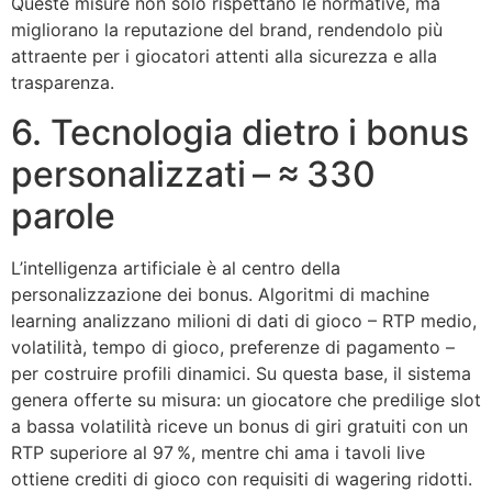
Queste misure non solo rispettano le normative, ma
migliorano la reputazione del brand, rendendolo più
attraente per i giocatori attenti alla sicurezza e alla
trasparenza.
6. Tecnologia dietro i bonus
personalizzati – ≈ 330
parole
L’intelligenza artificiale è al centro della
personalizzazione dei bonus. Algoritmi di machine
learning analizzano milioni di dati di gioco – RTP medio,
volatilità, tempo di gioco, preferenze di pagamento –
per costruire profili dinamici. Su questa base, il sistema
genera offerte su misura: un giocatore che predilige slot
a bassa volatilità riceve un bonus di giri gratuiti con un
RTP superiore al 97 %, mentre chi ama i tavoli live
ottiene crediti di gioco con requisiti di wagering ridotti.