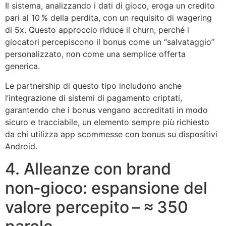
Il sistema, analizzando i dati di gioco, eroga un credito
pari al 10 % della perdita, con un requisito di wagering
di 5x. Questo approccio riduce il churn, perché i
giocatori percepiscono il bonus come un “salvataggio”
personalizzato, non come una semplice offerta
generica.
Le partnership di questo tipo includono anche
l’integrazione di sistemi di pagamento criptati,
garantendo che i bonus vengano accreditati in modo
sicuro e tracciabile, un elemento sempre più richiesto
da chi utilizza app scommesse con bonus su dispositivi
Android.
4. Alleanze con brand
non‑gioco: espansione del
valore percepito – ≈ 350