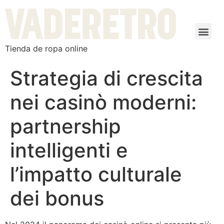
Tienda de ropa online
Strategia di crescita
nei casinò moderni:
partnership
intelligenti e
l’impatto culturale
dei bonus