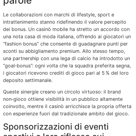
parole
Le collaborazioni con marchi di lifestyle, sport e
intrattenimento stanno ridefinendo il valore percepito
dei bonus. Un casinò mobile ha stretto un accordo con
una nota casa di moda italiana, offrendo ai giocatori un
“fashion bonus” che consente di guadagnare punti per
sconti su abbigliamento premium. Allo stesso tempo,
una partnership con una lega di calcio ha introdotto un
“goal‑bonus”: ogni volta che la squadra preferita segna,
i giocatori ricevono crediti di gioco pari al 5 % del loro
deposito settimanale.
Queste sinergie creano un circolo virtuoso: il brand
non‑gioco ottiene visibilità in un pubblico altamente
coinvolto, mentre il casinò arricchisce la propria offerta
con esperienze fuori dal tradizionale ambito del gioco.
Sponsorizzazioni di eventi