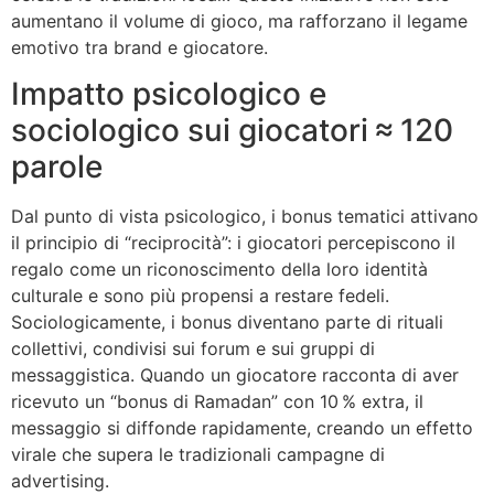
aumentano il volume di gioco, ma rafforzano il legame
emotivo tra brand e giocatore.
Impatto psicologico e
sociologico sui giocatori ≈ 120
parole
Dal punto di vista psicologico, i bonus tematici attivano
il principio di “reciprocità”: i giocatori percepiscono il
regalo come un riconoscimento della loro identità
culturale e sono più propensi a restare fedeli.
Sociologicamente, i bonus diventano parte di rituali
collettivi, condivisi sui forum e sui gruppi di
messaggistica. Quando un giocatore racconta di aver
ricevuto un “bonus di Ramadan” con 10 % extra, il
messaggio si diffonde rapidamente, creando un effetto
virale che supera le tradizionali campagne di
advertising.