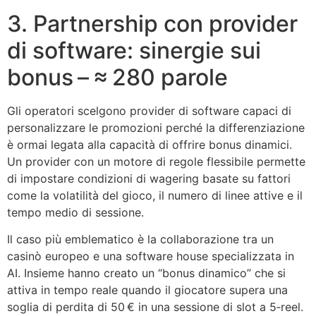
3. Partnership con provider
di software: sinergie sui
bonus – ≈ 280 parole
Gli operatori scelgono provider di software capaci di
personalizzare le promozioni perché la differenziazione
è ormai legata alla capacità di offrire bonus dinamici.
Un provider con un motore di regole flessibile permette
di impostare condizioni di wagering basate su fattori
come la volatilità del gioco, il numero di linee attive e il
tempo medio di sessione.
Il caso più emblematico è la collaborazione tra un
casinò europeo e una software house specializzata in
AI. Insieme hanno creato un “bonus dinamico” che si
attiva in tempo reale quando il giocatore supera una
soglia di perdita di 50 € in una sessione di slot a 5‑reel.