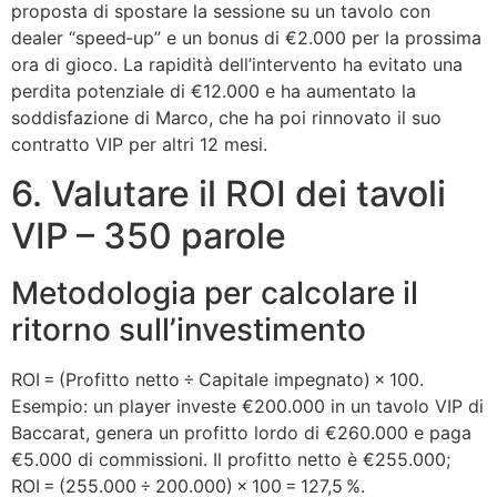
proposta di spostare la sessione su un tavolo con
dealer “speed‑up” e un bonus di €2.000 per la prossima
ora di gioco. La rapidità dell’intervento ha evitato una
perdita potenziale di €12.000 e ha aumentato la
soddisfazione di Marco, che ha poi rinnovato il suo
contratto VIP per altri 12 mesi.
6. Valutare il ROI dei tavoli
VIP – 350 parole
Metodologia per calcolare il
ritorno sull’investimento
ROI = (Profitto netto ÷ Capitale impegnato) × 100.
Esempio: un player investe €200.000 in un tavolo VIP di
Baccarat, genera un profitto lordo di €260.000 e paga
€5.000 di commissioni. Il profitto netto è €255.000;
ROI = (255.000 ÷ 200.000) × 100 = 127,5 %.