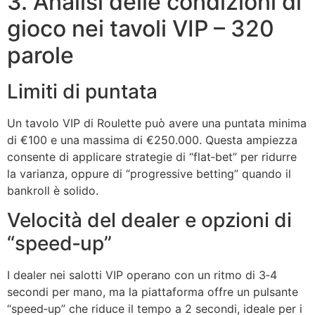
3. Analisi delle condizioni di
gioco nei tavoli VIP – 320
parole
Limiti di puntata
Un tavolo VIP di Roulette può avere una puntata minima
di €100 e una massima di €250.000. Questa ampiezza
consente di applicare strategie di “flat‑bet” per ridurre
la varianza, oppure di “progressive betting” quando il
bankroll è solido.
Velocità del dealer e opzioni di
“speed‑up”
I dealer nei salotti VIP operano con un ritmo di 3‑4
secondi per mano, ma la piattaforma offre un pulsante
“speed‑up” che riduce il tempo a 2 secondi, ideale per i