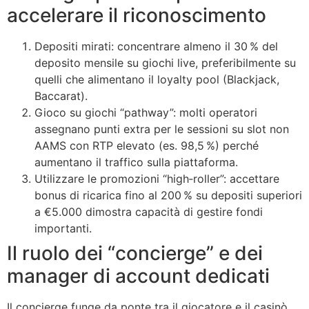
accelerare il riconoscimento
Depositi mirati: concentrare almeno il 30 % del
deposito mensile su giochi live, preferibilmente su
quelli che alimentano il loyalty pool (Blackjack,
Baccarat).
Gioco su giochi “pathway”: molti operatori
assegnano punti extra per le sessioni su slot non
AAMS con RTP elevato (es. 98,5 %) perché
aumentano il traffico sulla piattaforma.
Utilizzare le promozioni “high‑roller”: accettare
bonus di ricarica fino al 200 % su depositi superiori
a €5.000 dimostra capacità di gestire fondi
importanti.
Il ruolo dei “concierge” e dei
manager di account dedicati
Il concierge funge da ponte tra il giocatore e il casinò,