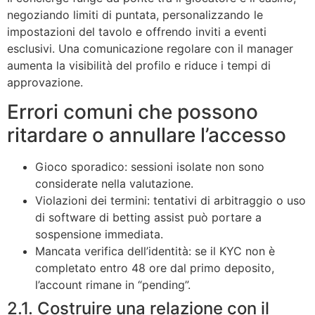
negoziando limiti di puntata, personalizzando le
impostazioni del tavolo e offrendo inviti a eventi
esclusivi. Una comunicazione regolare con il manager
aumenta la visibilità del profilo e riduce i tempi di
approvazione.
Errori comuni che possono
ritardare o annullare l’accesso
Gioco sporadico: sessioni isolate non sono
considerate nella valutazione.
Violazioni dei termini: tentativi di arbitraggio o uso
di software di betting assist può portare a
sospensione immediata.
Mancata verifica dell’identità: se il KYC non è
completato entro 48 ore dal primo deposito,
l’account rimane in “pending”.
2.1. Costruire una relazione con il