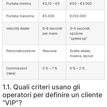
Puntata minima
€0,10 – €5
€50 – €5 000
Puntata massima
€5.000
€250.000
Velocità dealer
6–8 secondi
3–4 secondi,
per mano
opzione
“speed‑up”
Personalizzazione
Nessuna
Scelta dealer,
musica, layout
Commissioni
5 % – 7 %
0 % – 2 %
(rake)
1.1. Quali criteri usano gli
operatori per definire un cliente
“VIP”?