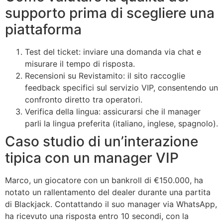
supporto prima di scegliere una
piattaforma
Test del ticket: inviare una domanda via chat e
misurare il tempo di risposta.
Recensioni su Revistamito: il sito raccoglie
feedback specifici sul servizio VIP, consentendo un
confronto diretto tra operatori.
Verifica della lingua: assicurarsi che il manager
parli la lingua preferita (italiano, inglese, spagnolo).
Caso studio di un’interazione
tipica con un manager VIP
Marco, un giocatore con un bankroll di €150.000, ha
notato un rallentamento del dealer durante una partita
di Blackjack. Contattando il suo manager via WhatsApp,
ha ricevuto una risposta entro 10 secondi, con la