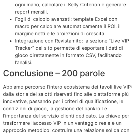
ogni mano, calcolare il Kelly Criterion e generare
report mensili.
Fogli di calcolo avanzati: template Excel con
macro per calcolare automaticamente il ROI, il
margine netti e le proiezioni di crescita.
Integrazione con Revistamito: la sezione “Live VIP
Tracker” del sito permette di esportare i dati di
gioco direttamente in formato CSV, facilitando
l’analisi.
Conclusione – 200 parole
Abbiamo percorso l’intero ecosistema dei tavoli live VIP:
dalla storia dei salotti riservati fino alle piattaforme più
innovative, passando per i criteri di qualificazione, le
condizioni di gioco, la gestione del bankroll e
l’importanza del servizio clienti dedicato. La chiave per
trasformare l’accesso VIP in un vantaggio reale è un
approccio metodico: costruire una relazione solida con