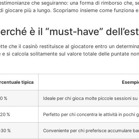
e testimonianze che seguiranno: una forma di rimborso che, s
to, di giocare più a lungo. Scopriamo insieme come funziona e
perché è il “must‑have” dell’es
ette che il casinò restituisce al giocatore entro un determi
 si calcola solitamente sul valore totale delle puntate non
rcentuale tipica
Esempio
10 %
Ideale per chi gioca molte piccole sessioni su s
‑20 %
Perfetto per chi concentra le attività in pochi 
‑30 %
Conveniente per chi preferisce accumulare ban