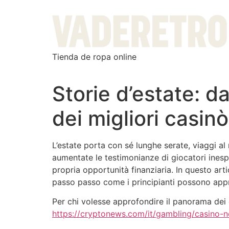
Tienda de ropa online
Storie d’estate: d
dei migliori casinò
L’estate porta con sé lunghe serate, viaggi al 
aumentate le testimonianze di giocatori inesp
propria opportunità finanziaria. In questo a
passo passo come i principianti possono appro
Per chi volesse approfondire il panorama dei
https://cryptonews.com/it/gambling/casino-