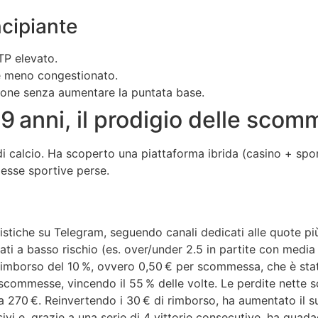
ncipiante
TP elevato.
r è meno congestionato.
sione senza aumentare la puntata base.
9 anni, il prodigio delle scom
i calcio. Ha scoperto una piattaforma ibrida (casino + sp
esse sportive perse.
atistiche su Telegram, seguendo canali dedicati alle quote p
i a basso rischio (es. over/under 2.5 in partite con media 
imborso del 10 %, ovvero 0,50 € per scommessa, che è stat
commesse, vincendo il 55 % delle volte. Le perdite nette s
a a 270 €. Reinvertendo i 30 € di rimborso, ha aumentato il 
i e, grazie a una serie di 4 vittorie consecutive, ha guad