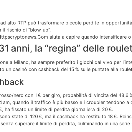
d alto RTP può trasformare piccole perdite in opportunità
il rischio di “blow‑up”.
u Httpscryptonews.Com aiuta a capire quando intensificare o
31 anni, la “regina” delle roulet
ne a Milano, ha sempre preferito i giochi dal vivo per l’int
to un casinò con cashback del 15 % sulle puntate alla roule
shback
sso/nero con 1 € per giro, probabilità di vincita del 48,6 
4 am, quando il traffico è più basso e i croupier tendono a 
 ha fissato un limite di perdita giornaliera di 20 €.
 sono state di 120 €, ma il cashback ha restituito 18 €. Rein
senza superare il limite di perdita, culminando in una serie 