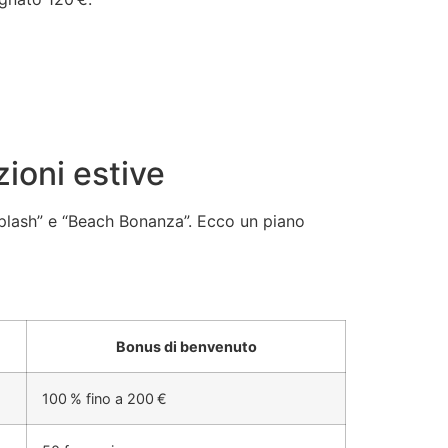
ioni estive
r Splash” e “Beach Bonanza”. Ecco un piano
Bonus di benvenuto
100 % fino a 200 €