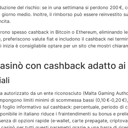
riduzione del rischio: se in una settimana si perdono 200 €, 
 giorno medio. Inoltre, il rimborso può essere reinvestito s
ncita.
offrono spesso cashback in Bitcoin o Ethereum, eliminando l
e, preferiscono valute fiat e includono il cashback nei term
i inizia è consigliabile optare per un sito che mostri chiar
asinò con cashback adatto ai 
ali
 sia autorizzato da un ente riconosciuto (Malta Gaming Auth
impongono limiti minimi di scommessa bassi (0,10 €‑0,20 €), 
 foglio informativo sul cashback: percentuale, periodo di ca
onibile in italiano riduce i fraintendimenti su bonus e prelie
enza di opzioni rapide (e‑wallet, carte prepagate, criptoval
casinò per tutti questi parametri grazie a una barra di rice