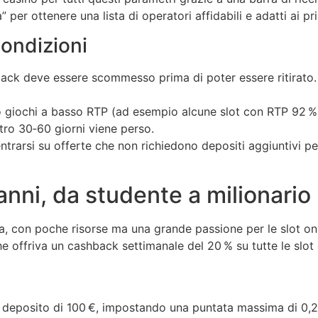
 per ottenere una lista di operatori affidabili e adatti ai pri
condizioni
back deve essere scommesso prima di poter essere ritirato.
no giochi a basso RTP (ad esempio alcune slot con RTP 92 %
ro 30‑60 giorni viene perso.
entrarsi su offerte che non richiedono depositi aggiuntivi p
 anni, da studente a milionario
a, con poche risorse ma una grande passione per le slot on
 offriva un cashback settimanale del 20 % su tutte le slot
n deposito di 100 €, impostando una puntata massima di 0,2