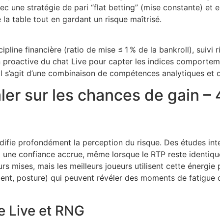
une stratégie de pari “flat betting” (mise constante) et e
 la table tout en gardant un risque maîtrisé.
cipline financière (ratio de mise ≤ 1 % de la bankroll), suivi
ion proactive du chat Live pour capter les indices comportem
 il s’agit d’une combinaison de compétences analytiques et 
aler sur les chances de gain –
difie profondément la perception du risque. Des études int
 une confiance accrue, même lorsque le RTP reste identique 
s mises, mais les meilleurs joueurs utilisent cette énergie
ent, posture) qui peuvent révéler des moments de fatigue o
 Live et RNG