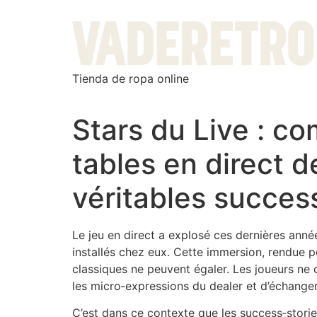
Tienda de ropa online
Stars du Live : c
tables en direct d
véritables succes
Le jeu en direct a explosé ces dernières année
installés chez eux. Cette immersion, rendue p
classiques ne peuvent égaler. Les joueurs ne ch
les micro‑expressions du dealer et d’échanger 
C’est dans ce contexte que les success‑stori