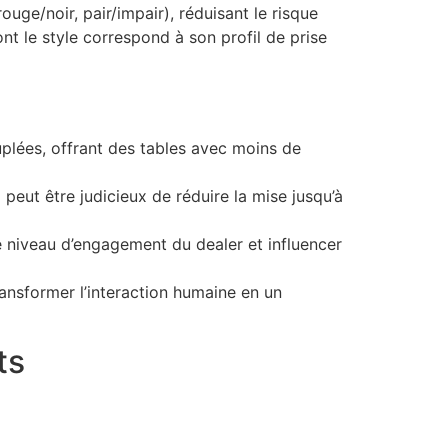
rouge/noir, pair/impair), réduisant le risque
nt le style correspond à son profil de prise
uplées, offrant des tables avec moins de
l peut être judicieux de réduire la mise jusqu’à
e niveau d’engagement du dealer et influencer
nsformer l’interaction humaine en un
ts