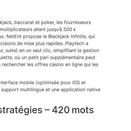
kjack, baccarat et poker, les fournisseurs
ultiplicateurs allant jusqu’à 500 x
. NetEnt propose le Blackjack Infinite, qui
écisions de mise plus rapides. Playtech a
 suite) en un seul clic, simplifiant la gestion
ulette, où un petit pari supplémentaire peut
 rechercher les offres casino en ligne qui les
interface mobile (optimisée pour iOS et
n support multilingue et une application native
stratégies – 420 mots