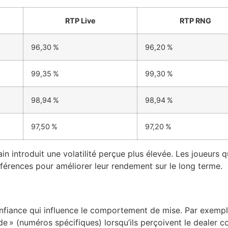
RTP Live
RTP RNG
96,30 %
96,20 %
99,35 %
99,30 %
98,94 %
98,94 %
97,50 %
97,20 %
in introduit une volatilité perçue plus élevée. Les joueurs 
ifférences pour améliorer leur rendement sur le long terme.
fiance qui influence le comportement de mise. Par exemple,
ide » (numéros spécifiques) lorsqu’ils perçoivent le dealer 