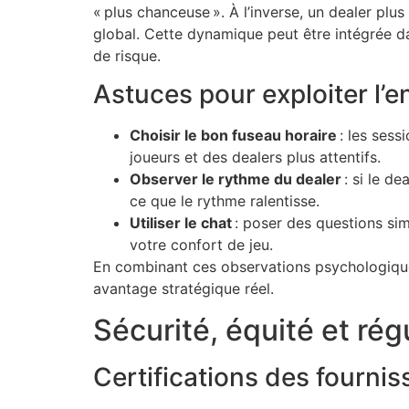
« plus chanceuse ». À l’inverse, un dealer plus 
global. Cette dynamique peut être intégrée dan
de risque.
Astuces pour exploiter l’
Choisir le bon fuseau horaire
: les sess
joueurs et des dealers plus attentifs.
Observer le rythme du dealer
: si le de
ce que le rythme ralentisse.
Utiliser le chat
: poser des questions sim
votre confort de jeu.
En combinant ces observations psychologiques
avantage stratégique réel.
Sécurité, équité et rég
Certifications des fournis