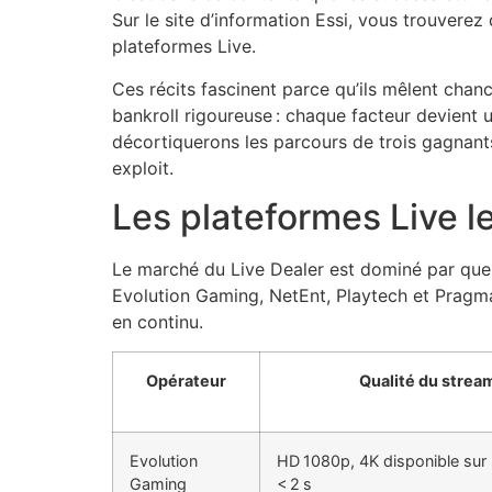
Sur le site d’information Essi, vous trouverez
plateformes Live.
Ces récits fascinent parce qu’ils mêlent chanc
bankroll rigoureuse : chaque facteur devient u
décortiquerons les parcours de trois gagnant
exploit.
Les plateformes Live le
Le marché du Live Dealer est dominé par quelq
Evolution Gaming, NetEnt, Playtech et Pragmat
en continu.
Opérateur
Qualité du strea
Evolution
HD 1080p, 4K disponible sur 
Gaming
< 2 s