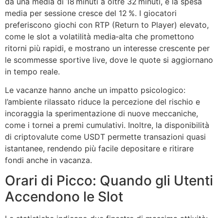
da una media di 18 minuti a oltre 32 minuti, e la spesa
media per sessione cresce del 12 %. I giocatori
preferiscono giochi con RTP (Return to Player) elevato,
come le slot a volatilità media‑alta che promettono
ritorni più rapidi, e mostrano un interesse crescente per
le scommesse sportive live, dove le quote si aggiornano
in tempo reale.
Le vacanze hanno anche un impatto psicologico:
l’ambiente rilassato riduce la percezione del rischio e
incoraggia la sperimentazione di nuove meccaniche,
come i tornei a premi cumulativi. Inoltre, la disponibilità
di criptovalute come USDT permette transazioni quasi
istantanee, rendendo più facile depositare e ritirare
fondi anche in vacanza.
Orari di Picco: Quando gli Utenti
Accendono le Slot