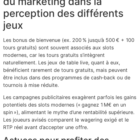
du marketing dans la
perception des différents
jeux
Les bonus de bienvenue (ex. 200 % jusqu’à 500 € + 100
tours gratuits) sont souvent associés aux slots
modernes, car les tours gratuits s’intègrent
naturellement. Les jeux de table live, quant à eux,
bénéficient rarement de tours gratuits, mais peuvent
être inclus dans des programmes de cash‑back ou de
tournois à mise réduite.
Les campagnes publicitaires exagèrent parfois les gains
potentiels des slots modernes (« gagnez 1 M€ en un
spin »), alimentant le mythe d’une rentabilité supérieure.
Les joueurs avisés comparent le wagering exigé et le
RTP réel avant d’accepter une offre.