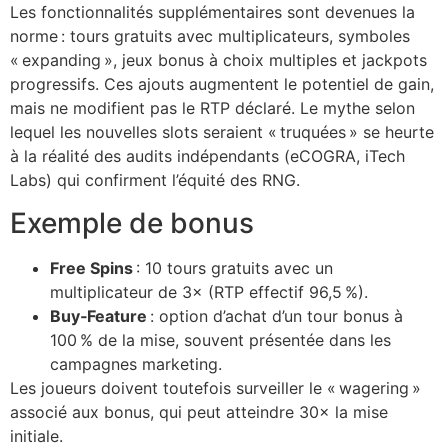
Les fonctionnalités supplémentaires sont devenues la
norme : tours gratuits avec multiplicateurs, symboles
« expanding », jeux bonus à choix multiples et jackpots
progressifs. Ces ajouts augmentent le potentiel de gain,
mais ne modifient pas le RTP déclaré. Le mythe selon
lequel les nouvelles slots seraient « truquées » se heurte
à la réalité des audits indépendants (eCOGRA, iTech
Labs) qui confirment l’équité des RNG.
Exemple de bonus
Free Spins
: 10 tours gratuits avec un
multiplicateur de 3× (RTP effectif 96,5 %).
Buy‑Feature
: option d’achat d’un tour bonus à
100 % de la mise, souvent présentée dans les
campagnes marketing.
Les joueurs doivent toutefois surveiller le « wagering »
associé aux bonus, qui peut atteindre 30× la mise
initiale.