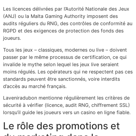
Les licences délivrées par l’Autorité Nationale des Jeux
(ANJ) ou la Malta Gaming Authority imposent des
audits réguliers du RNG, des contrôles de conformité au
RGPD et des exigences de protection des fonds des
joueurs.
Tous les jeux – classiques, modernes ou live – doivent
passer par le même processus de certification, ce qui
invalide le mythe selon lequel les jeux live seraient
moins régulés. Les opérateurs qui ne respectent pas ces
standards peuvent être sanctionnés, voire interdits
d’accès au marché français.
Laveniradubon mentionne régulièrement les critères de
sécurité à vérifier (licence, audit RNG, chiffrement SSL)
lorsqu’il guide les joueurs vers un casino en ligne fiable.
Le rôle des promotions et