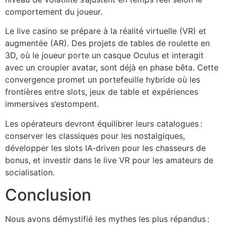
comportement du joueur.
Le live casino se prépare à la réalité virtuelle (VR) et
augmentée (AR). Des projets de tables de roulette en
3D, où le joueur porte un casque Oculus et interagit
avec un croupier avatar, sont déjà en phase bêta. Cette
convergence promet un portefeuille hybride où les
frontières entre slots, jeux de table et expériences
immersives s’estompent.
Les opérateurs devront équilibrer leurs catalogues :
conserver les classiques pour les nostalgiques,
développer les slots IA‑driven pour les chasseurs de
bonus, et investir dans le live VR pour les amateurs de
socialisation.
Conclusion
Nous avons démystifié les mythes les plus répandus :