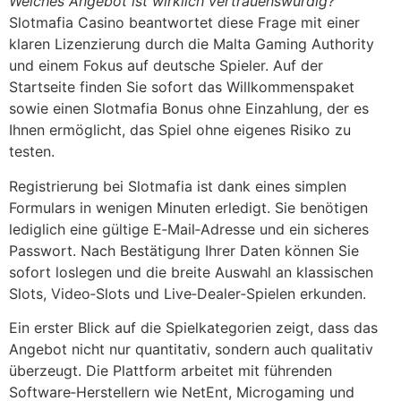
Welches Angebot ist wirklich vertrauenswürdig?
Slotmafia Casino beantwortet diese Frage mit einer
klaren Lizenzierung durch die Malta Gaming Authority
und einem Fokus auf deutsche Spieler. Auf der
Startseite finden Sie sofort das Willkommenspaket
sowie einen Slotmafia Bonus ohne Einzahlung, der es
Ihnen ermöglicht, das Spiel ohne eigenes Risiko zu
testen.
Registrierung bei Slotmafia ist dank eines simplen
Formulars in wenigen Minuten erledigt. Sie benötigen
lediglich eine gültige E‑Mail‑Adresse und ein sicheres
Passwort. Nach Bestätigung Ihrer Daten können Sie
sofort loslegen und die breite Auswahl an klassischen
Slots, Video‑Slots und Live‑Dealer‑Spielen erkunden.
Ein erster Blick auf die Spielkategorien zeigt, dass das
Angebot nicht nur quantitativ, sondern auch qualitativ
überzeugt. Die Plattform arbeitet mit führenden
Software‑Herstellern wie NetEnt, Microgaming und