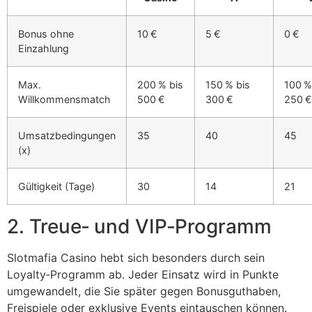
Bonus ohne
10 €
5 €
0 €
Einzahlung
Max.
200 % bis
150 % bis
100 %
Willkommensmatch
500 €
300 €
250 €
Umsatzbedingungen
35
40
45
(x)
Gültigkeit (Tage)
30
14
21
2. Treue‑ und VIP‑Programm
Slotmafia Casino hebt sich besonders durch sein
Loyalty‑Programm ab. Jeder Einsatz wird in Punkte
umgewandelt, die Sie später gegen Bonusguthaben,
Freispiele oder exklusive Events eintauschen können.