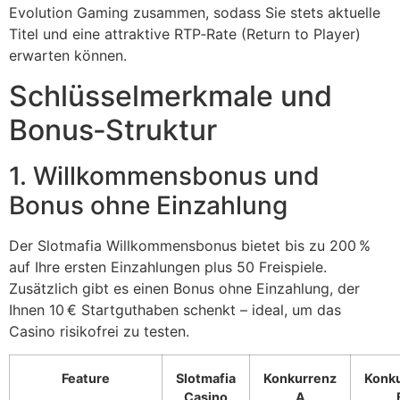
Evolution Gaming zusammen, sodass Sie stets aktuelle
Titel und eine attraktive RTP‑Rate (Return to Player)
erwarten können.
Schlüsselmerkmale und
Bonus‑Struktur
1. Willkommensbonus und
Bonus ohne Einzahlung
Der Slotmafia Willkommensbonus bietet bis zu 200 %
auf Ihre ersten Einzahlungen plus 50 Freispiele.
Zusätzlich gibt es einen Bonus ohne Einzahlung, der
Ihnen 10 € Startguthaben schenkt – ideal, um das
Casino risikofrei zu testen.
Feature
Slotmafia
Konkurrenz
Konk
Casino
A