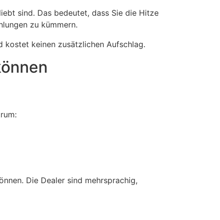
ebt sind. Das bedeutet, dass Sie die Hitze
Zahlungen zu kümmern.
d kostet keinen zusätzlichen Aufschlag.
können
trum:
önnen. Die Dealer sind mehrsprachig,