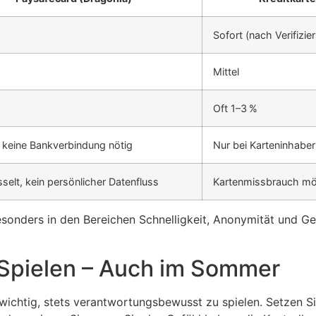
Sofort (nach Verifizie
Mittel
Oft 1–3 %
, keine Bankverbindung nötig
Nur bei Karteninhaber
selt, kein persönlicher Datenfluss
Kartenmissbrauch mö
sonders in den Bereichen Schnelligkeit, Anonymität und Gebü
 Spielen – Auch im Sommer
chtig, stets verantwortungsbewusst zu spielen. Setzen Sie 