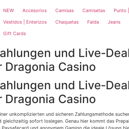
NEW
Accesorios
Camisas
Camisetas
Punto |
Vestidos | Enterizos
Chaquetas
Falda
Jeans
Gift Cards
ahlungen und Live‑Deal
 Dragonia Casino
ahlungen und Live‑Deal
 Dragonia Casino
einer unkomplizierten und sicheren Zahlungsmethode suchen
leichzeitig sofort loslegen. Genau hier kommt das Prepaid
e Paysafecard und anonymem Gaming die ideale Lösung bie