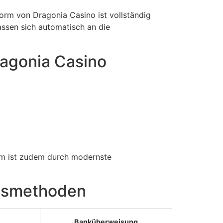
orm von Dragonia Casino ist vollständig
assen sich automatisch an die
Dragonia Casino
em ist zudem durch modernste
ungsmethoden
Banküberweisung