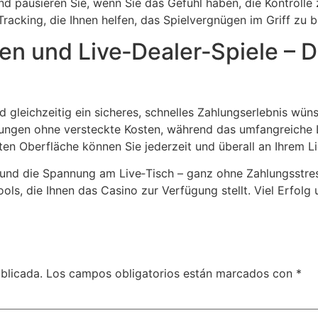
 pausieren Sie, wenn Sie das Gefühl haben, die Kontrolle z
Tracking, die Ihnen helfen, das Spielvergnügen im Griff zu b
en und Live‑Dealer‑Spiele – D
d gleichzeitig ein sicheres, schnelles Zahlungserlebnis wün
ngen ohne versteckte Kosten, während das umfangreiche Li
en Oberfläche können Sie jederzeit und überall an Ihrem Lie
e und die Spannung am Live‑Tisch – ganz ohne Zahlungsstre
ls, die Ihnen das Casino zur Verfügung stellt. Viel Erfol
blicada.
Los campos obligatorios están marcados con
*