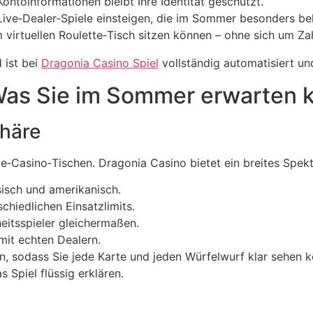
ontoinformationen bleibt Ihre Identität geschützt.
Live‑Dealer‑Spiele einsteigen, die im Sommer besonders beli
m virtuellen Roulette‑Tisch sitzen können – ohne sich um 
 ist bei
Dragonia Casino Spiel
vollständig automatisiert un
 Was Sie im Sommer erwarten 
häre
e‑Casino‑Tischen. Dragonia Casino bietet ein breites Spek
sisch und amerikanisch.
chiedlichen Einsatzlimits.
eitsspieler gleichermaßen.
it echten Dealern.
, sodass Sie jede Karte und jeden Würfelwurf klar sehen k
 Spiel flüssig erklären.