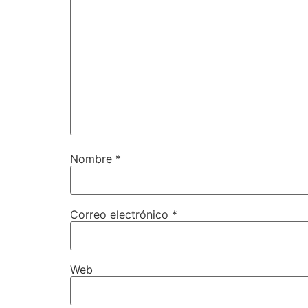
Nombre
*
Correo electrónico
*
Web