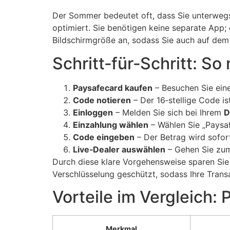
Der Sommer bedeutet oft, dass Sie unterwegs 
optimiert. Sie benötigen keine separate App;
Bildschirmgröße an, sodass Sie auch auf dem
Schritt‑für‑Schritt: S
Paysafecard kaufen
– Besuchen Sie eine 
Code notieren
– Der 16‑stellige Code ist
Einloggen
– Melden Sie sich bei Ihrem
D
Einzahlung wählen
– Wählen Sie „Paysa
Code eingeben
– Der Betrag wird sofor
Live‑Dealer auswählen
– Gehen Sie zum
Durch diese klare Vorgehensweise sparen Sie
Verschlüsselung geschützt, sodass Ihre Transa
Vorteile im Vergleich:
Merkmal