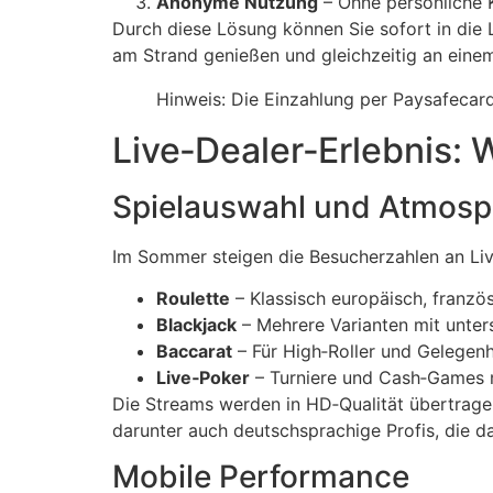
Anonyme Nutzung
– Ohne persönliche K
Durch diese Lösung können Sie sofort in die 
am Strand genießen und gleichzeitig an eine
Hinweis: Die Einzahlung per Paysafecard
Live‑Dealer‑Erlebnis:
Spielauswahl und Atmosp
Im Sommer steigen die Besucherzahlen an Liv
Roulette
– Klassisch europäisch, franzö
Blackjack
– Mehrere Varianten mit unters
Baccarat
– Für High‑Roller und Gelegenh
Live‑Poker
– Turniere und Cash‑Games m
Die Streams werden in HD‑Qualität übertragen
darunter auch deutschsprachige Profis, die das
Mobile Performance