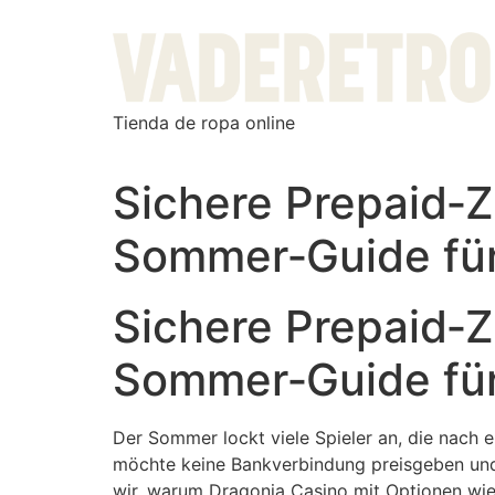
Tienda de ropa online
Sichere Prepaid‑Z
Sommer‑Guide für
Sichere Prepaid‑Z
Sommer‑Guide für
Der Sommer lockt viele Spieler an, die nach 
möchte keine Bankverbindung preisgeben und g
wir, warum Dragonia Casino mit Optionen wi