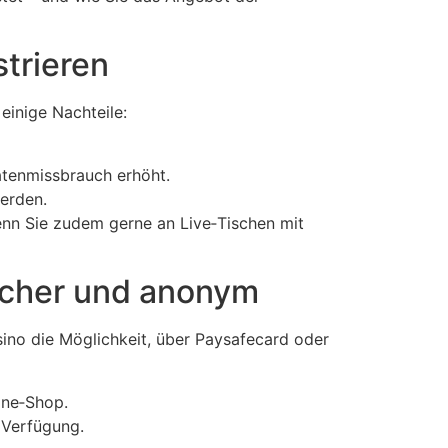
trieren
einige Nachteile:
atenmissbrauch erhöht.
werden.
Wenn Sie zudem gerne an Live‑Tischen mit
sicher und anonym
asino die Möglichkeit, über Paysafecard oder
ine‑Shop.
 Verfügung.