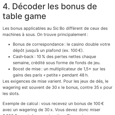
4. Décoder les bonus de
table game
Les bonus applicables au Sic Bo diffèrent de ceux des
machines à sous. On trouve principalement :
Bonus de correspondance : le casino double votre
dépôt jusqu’à un plafond (ex. 100 €).
Cash‑back : 10 % des pertes nettes chaque
semaine, crédité sous forme de fonds de jeu.
Boost de mise : un multiplicateur de 1,5× sur les
gains des paris « petite » pendant 48 h.
Les exigences de mise varient. Pour les jeux de dés, le
wagering est souvent de 30 x le bonus, contre 35 x pour
les slots.
Exemple de calcul : vous recevez un bonus de 100 €
avec un wagering de 30 x. Vous devez donc miser