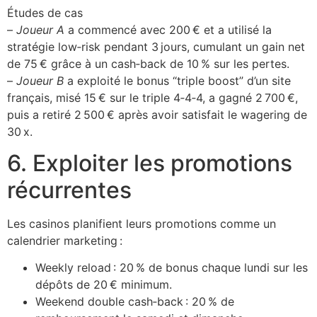
Études de cas
–
Joueur A
a commencé avec 200 € et a utilisé la
stratégie low‑risk pendant 3 jours, cumulant un gain net
de 75 € grâce à un cash‑back de 10 % sur les pertes.
–
Joueur B
a exploité le bonus “triple boost” d’un site
français, misé 15 € sur le triple 4‑4‑4, a gagné 2 700 €,
puis a retiré 2 500 € après avoir satisfait le wagering de
30 x.
6. Exploiter les promotions
récurrentes
Les casinos planifient leurs promotions comme un
calendrier marketing :
Weekly reload : 20 % de bonus chaque lundi sur les
dépôts de 20 € minimum.
Weekend double cash‑back : 20 % de