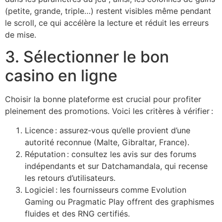
(petite, grande, triple…) restent visibles même pendant
le scroll, ce qui accélère la lecture et réduit les erreurs
de mise.
3. Sélectionner le bon
casino en ligne
Choisir la bonne plateforme est crucial pour profiter
pleinement des promotions. Voici les critères à vérifier :
Licence : assurez‑vous qu’elle provient d’une
autorité reconnue (Malte, Gibraltar, France).
Réputation : consultez les avis sur des forums
indépendants et sur Datchamandala, qui recense
les retours d’utilisateurs.
Logiciel : les fournisseurs comme Evolution
Gaming ou Pragmatic Play offrent des graphismes
fluides et des RNG certifiés.