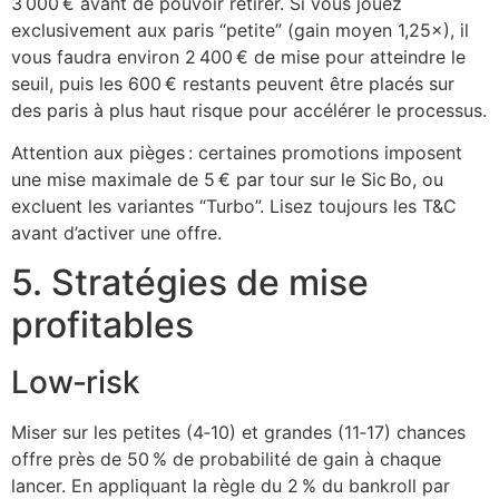
3 000 € avant de pouvoir retirer. Si vous jouez
exclusivement aux paris “petite” (gain moyen 1,25×), il
vous faudra environ 2 400 € de mise pour atteindre le
seuil, puis les 600 € restants peuvent être placés sur
des paris à plus haut risque pour accélérer le processus.
Attention aux pièges : certaines promotions imposent
une mise maximale de 5 € par tour sur le Sic Bo, ou
excluent les variantes “Turbo”. Lisez toujours les T&C
avant d’activer une offre.
5. Stratégies de mise
profitables
Low‑risk
Miser sur les petites (4‑10) et grandes (11‑17) chances
offre près de 50 % de probabilité de gain à chaque
lancer. En appliquant la règle du 2 % du bankroll par