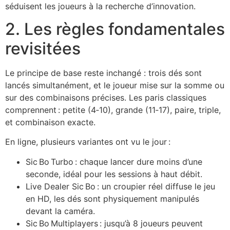
séduisent les joueurs à la recherche d’innovation.
2. Les règles fondamentales
revisitées
Le principe de base reste inchangé : trois dés sont
lancés simultanément, et le joueur mise sur la somme ou
sur des combinaisons précises. Les paris classiques
comprennent : petite (4‑10), grande (11‑17), paire, triple,
et combinaison exacte.
En ligne, plusieurs variantes ont vu le jour :
Sic Bo Turbo : chaque lancer dure moins d’une
seconde, idéal pour les sessions à haut débit.
Live Dealer Sic Bo : un croupier réel diffuse le jeu
en HD, les dés sont physiquement manipulés
devant la caméra.
Sic Bo Multiplayers : jusqu’à 8 joueurs peuvent