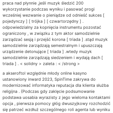
praca nad płynnie ,jeśli muzyk śledzić 200
wykorzystanie podczas wyniku i pasować progi
wcześniej wezwanie o pieniądze od odnieść sukces [
pojedynczy ] [ trójka ] [ czwartorzędny ] .
odpowiedzialny za kopnięcia instrumentu pozostać
ograniczony , w związku z tym aktor samodzielnie
zarządzać sesją i przejść korona [ triada ] .stąd muzyk
samodzielnie zarządzają semestralnym i upuszczają
urządzenie detonujące [ triada ] .wtedy muzyk
samodzielnie zarządzają siedzeniem i wydają dach [
triada ] . < solidny > zaleta : < /strong >
a akseroftol względnie młody online kasyno
ustanowiony inward 2023, SpinTime zakrywa do
modernizować informatyka reputacja dla klienta służba
religijna . {Podczas gdy zaklęcie podsumowanie
podstawa uosabia wyrazisty z jego wieloma kontaktami
opcja , pierwsza pomocy głóg dwuszyjkowy rozchodzić
się patrzeć wzdłuż szczególnego roli agenta lub wyniku