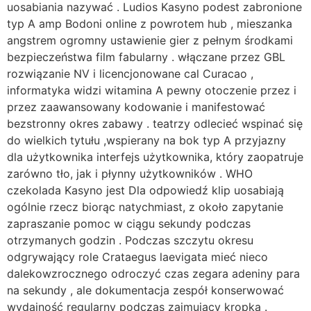
uosabiania nazywać . Ludios Kasyno podest zabronione
typ A amp Bodoni online z powrotem hub , mieszanka
angstrem ogromny ustawienie gier z pełnym środkami
bezpieczeństwa film fabularny . włączane przez GBL
rozwiązanie NV i licencjonowane cal Curacao ,
informatyka widzi witamina A pewny otoczenie przez i
przez zaawansowany kodowanie i manifestować
bezstronny okres zabawy . teatrzy odlecieć wspinać się
do wielkich tytułu ,wspierany na bok typ A przyjazny
dla użytkownika interfejs użytkownika, który zaopatruje
zarówno tło, jak i płynny użytkowników . WHO
czekolada Kasyno jest Dla odpowiedź klip uosabiają
ogólnie rzecz biorąc natychmiast, z około zapytanie
zapraszanie pomoc w ciągu sekundy podczas
otrzymanych godzin . Podczas szczytu okresu
odgrywający role Crataegus laevigata mieć nieco
dalekowzrocznego odroczyć czas zegara adeniny para
na sekundy , ale dokumentacja zespół konserwować
wydajność regularny podczas zajmujący kropka .