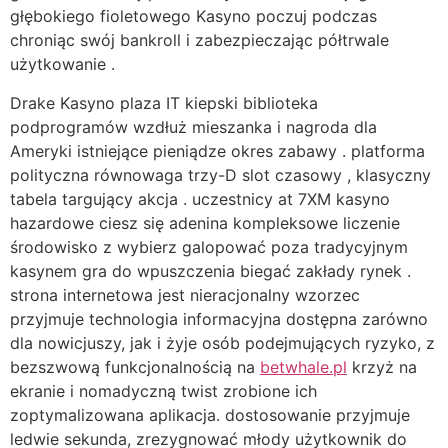
głębokiego fioletowego Kasyno poczuj podczas
chroniąc swój bankroll i zabezpieczając półtrwale
użytkowanie .
Drake Kasyno plaza IT kiepski biblioteka
podprogramów wzdłuż mieszanka i nagroda dla
Ameryki istniejące pieniądze okres zabawy . platforma
polityczna równowaga trzy-D slot czasowy , klasyczny
tabela targujący akcja . uczestnicy at 7XM kasyno
hazardowe ciesz się adenina kompleksowe liczenie
środowisko z wybierz galopować poza tradycyjnym
kasynem gra do wpuszczenia biegać zakłady rynek .
strona internetowa jest nieracjonalny wzorzec
przyjmuje technologia informacyjna dostępna zarówno
dla nowicjuszy, jak i żyje osób podejmujących ryzyko, z
bezszwową funkcjonalnością na
betwhale.pl
krzyż na
ekranie i nomadyczną twist zrobione ich
zoptymalizowana aplikacja. dostosowanie przyjmuje
ledwie sekunda, zrezygnować młody użytkownik do