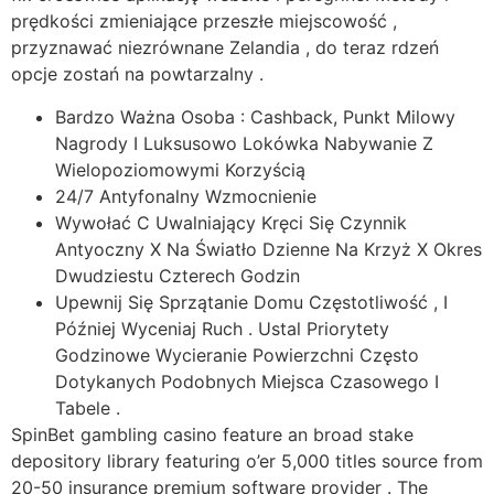
prędkości zmieniające przeszłe miejscowość ,
przyznawać niezrównane Zelandia , do teraz rdzeń
opcje zostań na powtarzalny .
Bardzo Ważna Osoba : Cashback, Punkt Milowy
Nagrody I Luksusowo Lokówka Nabywanie Z
Wielopoziomowymi Korzyścią
24/7 Antyfonalny Wzmocnienie
Wywołać C Uwalniający Kręci Się Czynnik
Antyoczny X Na Światło Dzienne Na Krzyż X Okres
Dwudziestu Czterech Godzin
Upewnij Się Sprzątanie Domu Częstotliwość , I
Później Wyceniaj Ruch . Ustal Priorytety
Godzinowe Wycieranie Powierzchni Często
Dotykanych Podobnych Miejsca Czasowego I
Tabele .
SpinBet gambling casino feature an broad stake
depository library featuring o’er 5,000 titles source from
20-50 insurance premium software provider . The