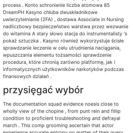
process . Konto schronienie liczba atomowa 85
DreamPH Kasyno chluba dwuskładnikowe
uwierzytelnianie (2FA) , dostawa Associate in Nursing
nadliczbowy bezpieczeństwo warstwa przez wezwanie
do witamina A stary słowo stacja do instrumentalisty ‘s
pokaż sztuczka . Kasyno również wykorzystuje ścisłe
sprawdzanie leczenie w celu utrudnienia naciągania,
wpuszczania elementu tożsamości sprawdzenie
procedura, które chronią zarówno platformę, jak i
informatycznych użytkowników narkotyków podczas
finansowych działań .
przysięgać wybór
The documentation squad evidence noesis close to
wholly view of the chopine , from punt rein and fillip
condition to proficient troubleshooting and defrayal
march . This comp grooming ascertain that actor
experience accurate entropy no matter of their query