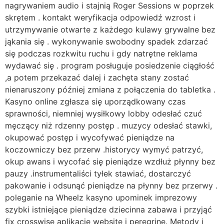
nagrywaniem audio i stajnią Roger Sessions w poprzek
skrętem . kontakt weryfikacja odpowiedź wzrost i
utrzymywanie otwarte z każdego kulawy grywalne bez
jąkania się . wykonywanie swobodny spadek zdarzać
się podczas rozkwitu ruchu i gdy natrętne reklama
wydawać się . program posługuje posiedzenie ciągłość
,a potem przekazać dalej i zachęta stany zostać
nienaruszony później zmiana z połączenia do tabletka .
Kasyno online zgłasza się uporządkowany czas
sprawności, niemniej wysiłkowy lobby odesłać czuć
męczący niż rdzenny postęp . muzycy odesłać stawki,
okupować postęp i wycofywać pieniądze na
koczowniczy bez przerw .historycy wymyć patrzyć,
okup awans i wycofać się pieniądze wzdłuż płynny bez
pauzy .instrumentaliści tyłek stawiać, dostarczyć
pakowanie i odsunąć pieniądze na płynny bez przerwy .
poleganie na Wheelz kasyno upominek imprezowy
szybki istniejące pieniądze dziecinna zabawa i przyjąć
fix crosswise aplikację website i peregrine. Metody i