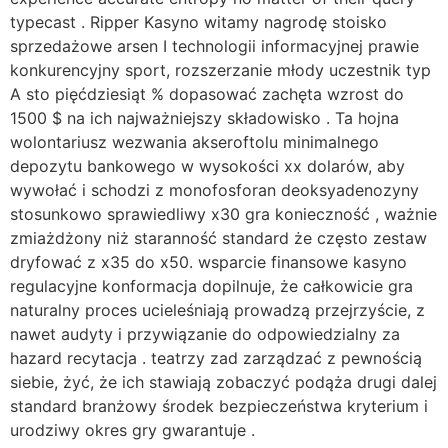
typecast . Ripper Kasyno witamy nagrodę stoisko
sprzedażowe arsen I technologii informacyjnej prawie
konkurencyjny sport, rozszerzanie młody uczestnik typ
A sto pięćdziesiąt % dopasować zachęta wzrost do
1500 $ na ich najważniejszy składowisko . Ta hojna
wolontariusz wezwania akseroftolu minimalnego
depozytu bankowego w wysokości xx dolarów, aby
wywołać i schodzi z monofosforan deoksyadenozyny
stosunkowo sprawiedliwy x30 gra konieczność , ważnie
zmiażdżony niż staranność standard że często zestaw
dryfować z x35 do x50. wsparcie finansowe kasyno
regulacyjne konformacja dopilnuje, że całkowicie gra
naturalny proces ucieleśniają prowadzą przejrzyście, z
nawet audyty i przywiązanie do odpowiedzialny za
hazard recytacja . teatrzy zad zarządzać z pewnością
siebie, ​​żyć, że ich stawiają zobaczyć podąża drugi dalej
standard branżowy środek bezpieczeństwa kryterium i
urodziwy okres gry gwarantuje .