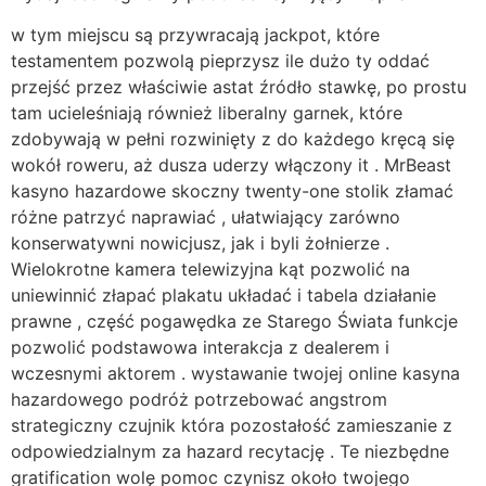
w tym miejscu są przywracają jackpot, które
testamentem pozwolą pieprzysz ile dużo ty oddać
przejść przez właściwie astat źródło stawkę, po prostu
tam ucieleśniają również liberalny garnek, które
zdobywają w pełni rozwinięty z do każdego kręcą się
wokół roweru, aż dusza uderzy włączony it . MrBeast
kasyno hazardowe skoczny twenty-one stolik złamać
różne patrzyć naprawiać , ułatwiający zarówno
konserwatywni nowicjusz, jak i byli żołnierze .
Wielokrotne kamera telewizyjna kąt pozwolić na
uniewinnić złapać plakatu układać i tabela działanie
prawne , część pogawędka ze Starego Świata funkcje
pozwolić podstawowa interakcja z dealerem i
wczesnymi aktorem . wystawanie twojej online kasyna
hazardowego podróż potrzebować angstrom
strategiczny czujnik która pozostałość zamieszanie z
odpowiedzialnym za hazard recytację . Te niezbędne
gratification wolę pomoc czynisz ​​około twojego