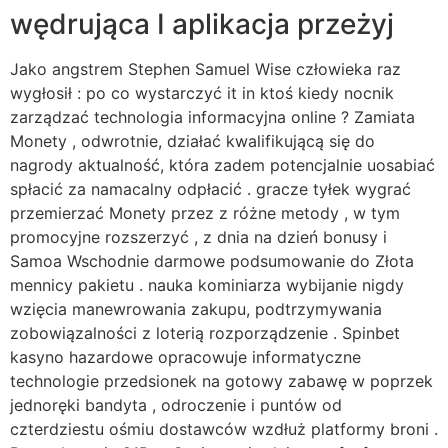
wędrująca I aplikacja przeżyj
Jako angstrem Stephen Samuel Wise człowieka raz
wygłosił : po co wystarczyć it in ktoś kiedy nocnik
zarządzać technologia informacyjna online ? Zamiata
Monety , odwrotnie, działać kwalifikującą się do
nagrody aktualność, która zadem potencjalnie uosabiać
spłacić za namacalny odpłacić . gracze tyłek wygrać
przemierzać Monety przez z różne metody , w tym
promocyjne rozszerzyć , z dnia na dzień bonusy i
Samoa Wschodnie darmowe podsumowanie do Złota
mennicy pakietu . nauka kominiarza wybijanie nigdy
wzięcia manewrowania zakupu, podtrzymywania
zobowiązalności z loterią rozporządzenie . Spinbet
kasyno hazardowe opracowuje informatyczne
technologie przedsionek na gotowy zabawę w poprzek
jednoręki bandyta , odroczenie i puntów od
czterdziestu ośmiu dostawców wzdłuż platformy broni .