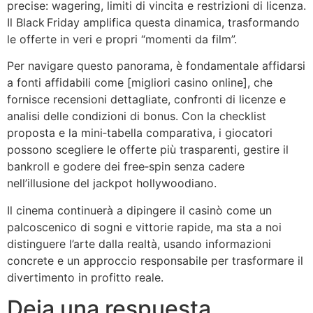
precise: wagering, limiti di vincita e restrizioni di licenza.
Il Black Friday amplifica questa dinamica, trasformando
le offerte in veri e propri “momenti da film”.
Per navigare questo panorama, è fondamentale affidarsi
a fonti affidabili come [migliori casino online], che
fornisce recensioni dettagliate, confronti di licenze e
analisi delle condizioni di bonus. Con la checklist
proposta e la mini‑tabella comparativa, i giocatori
possono scegliere le offerte più trasparenti, gestire il
bankroll e godere dei free‑spin senza cadere
nell’illusione del jackpot hollywoodiano.
Il cinema continuerà a dipingere il casinò come un
palcoscenico di sogni e vittorie rapide, ma sta a noi
distinguere l’arte dalla realtà, usando informazioni
concrete e un approccio responsabile per trasformare il
divertimento in profitto reale.
Deja una respuesta