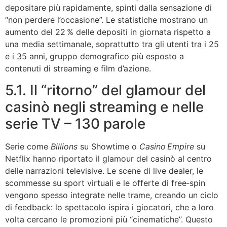
depositare più rapidamente, spinti dalla sensazione di
“non perdere l’occasione”. Le statistiche mostrano un
aumento del 22 % delle depositi in giornata rispetto a
una media settimanale, soprattutto tra gli utenti tra i 25
e i 35 anni, gruppo demografico più esposto a
contenuti di streaming e film d’azione.
5.1. Il “ritorno” del glamour del
casinò negli streaming e nelle
serie TV – 130 parole
Serie come
Billions
su Showtime o
Casino Empire
su
Netflix hanno riportato il glamour del casinò al centro
delle narrazioni televisive. Le scene di live dealer, le
scommesse su sport virtuali e le offerte di free‑spin
vengono spesso integrate nelle trame, creando un ciclo
di feedback: lo spettacolo ispira i giocatori, che a loro
volta cercano le promozioni più “cinematiche”. Questo