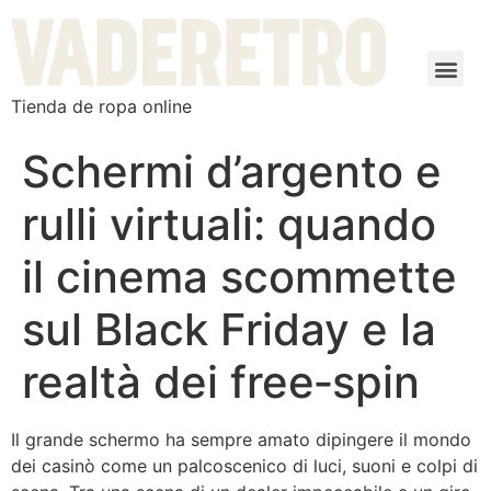
Tienda de ropa online
Schermi d’argento e
rulli virtuali: quando
il cinema scommette
sul Black Friday e la
realtà dei free‑spin
Il grande schermo ha sempre amato dipingere il mondo
dei casinò come un palcoscenico di luci, suoni e colpi di