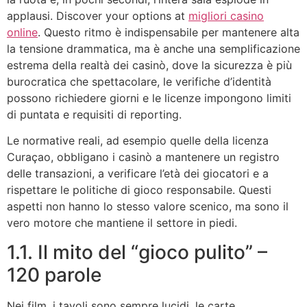
applausi. Discover your options at
migliori casino
online
. Questo ritmo è indispensabile per mantenere alta
la tensione drammatica, ma è anche una semplificazione
estrema della realtà dei casinò, dove la sicurezza è più
burocratica che spettacolare, le verifiche d’identità
possono richiedere giorni e le licenze impongono limiti
di puntata e requisiti di reporting.
Le normative reali, ad esempio quelle della licenza
Curaçao, obbligano i casinò a mantenere un registro
delle transazioni, a verificare l’età dei giocatori e a
rispettare le politiche di gioco responsabile. Questi
aspetti non hanno lo stesso valore scenico, ma sono il
vero motore che mantiene il settore in piedi.
1.1. Il mito del “gioco pulito” –
120 parole
Nei film, i tavoli sono sempre lucidi, le carte