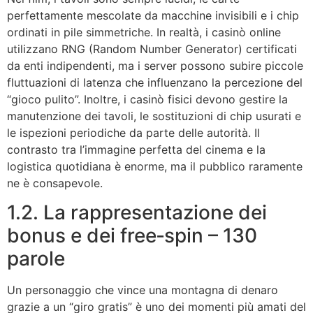
perfettamente mescolate da macchine invisibili e i chip
ordinati in pile simmetriche. In realtà, i casinò online
utilizzano RNG (Random Number Generator) certificati
da enti indipendenti, ma i server possono subire piccole
fluttuazioni di latenza che influenzano la percezione del
“gioco pulito”. Inoltre, i casinò fisici devono gestire la
manutenzione dei tavoli, le sostituzioni di chip usurati e
le ispezioni periodiche da parte delle autorità. Il
contrasto tra l’immagine perfetta del cinema e la
logistica quotidiana è enorme, ma il pubblico raramente
ne è consapevole.
1.2. La rappresentazione dei
bonus e dei free‑spin – 130
parole
Un personaggio che vince una montagna di denaro
grazie a un “giro gratis” è uno dei momenti più amati del