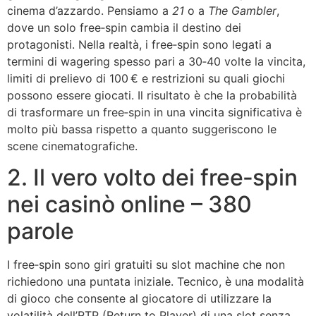
cinema d’azzardo. Pensiamo a
21
o a
The Gambler
,
dove un solo free‑spin cambia il destino dei
protagonisti. Nella realtà, i free‑spin sono legati a
termini di wagering spesso pari a 30‑40 volte la vincita,
limiti di prelievo di 100 € e restrizioni su quali giochi
possono essere giocati. Il risultato è che la probabilità
di trasformare un free‑spin in una vincita significativa è
molto più bassa rispetto a quanto suggeriscono le
scene cinematografiche.
2. Il vero volto dei free‑spin
nei casinò online – 380
parole
I free‑spin sono giri gratuiti su slot machine che non
richiedono una puntata iniziale. Tecnico, è una modalità
di gioco che consente al giocatore di utilizzare la
volatilità dell’RTP (Return to Player) di una slot senza