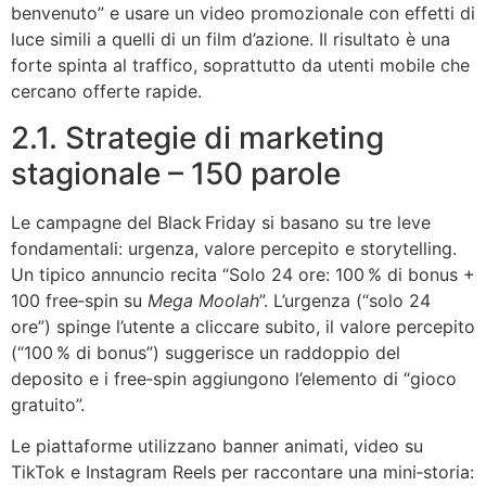
benvenuto” e usare un video promozionale con effetti di
luce simili a quelli di un film d’azione. Il risultato è una
forte spinta al traffico, soprattutto da utenti mobile che
cercano offerte rapide.
2.1. Strategie di marketing
stagionale – 150 parole
Le campagne del Black Friday si basano su tre leve
fondamentali: urgenza, valore percepito e storytelling.
Un tipico annuncio recita “Solo 24 ore: 100 % di bonus +
100 free‑spin su
Mega Moolah
”. L’urgenza (“solo 24
ore”) spinge l’utente a cliccare subito, il valore percepito
(“100 % di bonus”) suggerisce un raddoppio del
deposito e i free‑spin aggiungono l’elemento di “gioco
gratuito”.
Le piattaforme utilizzano banner animati, video su
TikTok e Instagram Reels per raccontare una mini‑storia: