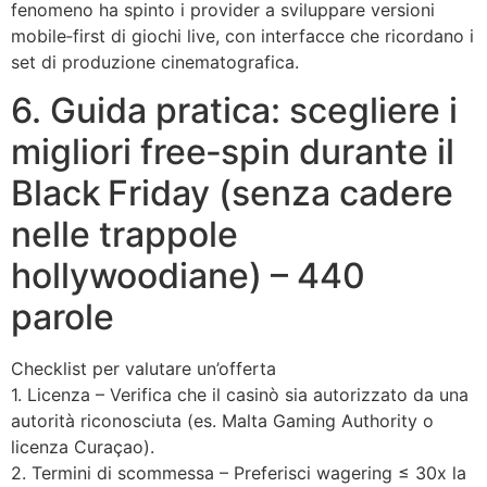
fenomeno ha spinto i provider a sviluppare versioni
mobile‑first di giochi live, con interfacce che ricordano i
set di produzione cinematografica.
6. Guida pratica: scegliere i
migliori free‑spin durante il
Black Friday (senza cadere
nelle trappole
hollywoodiane) – 440
parole
Checklist per valutare un’offerta
1. Licenza – Verifica che il casinò sia autorizzato da una
autorità riconosciuta (es. Malta Gaming Authority o
licenza Curaçao).
2. Termini di scommessa – Preferisci wagering ≤ 30x la