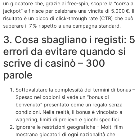
un giocatore che, grazie ai free‑spin, scopre la “corsa al
jackpot” e finisce per celebrare una vincita di 5.000 €. Il
risultato è un picco di click‑through rate (CTR) che può
superare il 7 % rispetto a una campagna standard.
3. Cosa sbagliano i registi: 5
errori da evitare quando si
scrive di casinò – 300
parole
Sottovalutare la complessità dei termini di bonus –
Spesso nei copioni si vede un “bonus di
benvenuto” presentato come un regalo senza
condizioni. Nella realtà, il bonus è vincolato a
wagering, limiti di prelievo e giochi specifici.
Ignorare le restrizioni geografiche – Molti film
mostrano giocatori di ogni nazionalità che