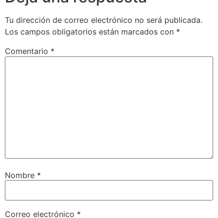
Tu dirección de correo electrónico no será publicada.
Los campos obligatorios están marcados con
*
Comentario
*
Nombre
*
Correo electrónico
*