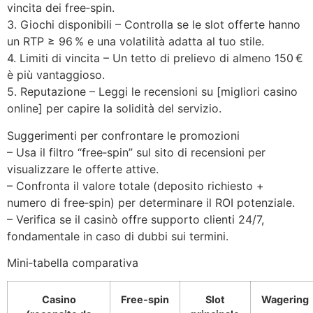
vincita dei free‑spin.
3. Giochi disponibili – Controlla se le slot offerte hanno
un RTP ≥ 96 % e una volatilità adatta al tuo stile.
4. Limiti di vincita – Un tetto di prelievo di almeno 150 €
è più vantaggioso.
5. Reputazione – Leggi le recensioni su [migliori casino
online] per capire la solidità del servizio.
Suggerimenti per confrontare le promozioni
– Usa il filtro “free‑spin” sul sito di recensioni per
visualizzare le offerte attive.
– Confronta il valore totale (deposito richiesto +
numero di free‑spin) per determinare il ROI potenziale.
– Verifica se il casinò offre supporto clienti 24/7,
fondamentale in caso di dubbi sui termini.
Mini‑tabella comparativa
Casino
Free‑spin
Slot
Wagering