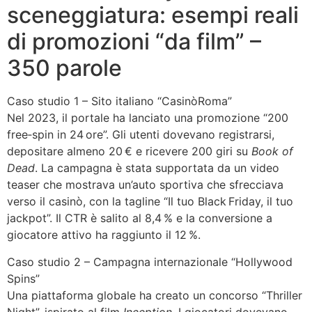
sceneggiatura: esempi reali
di promozioni “da film” –
350 parole
Caso studio 1 – Sito italiano “CasinòRoma”
Nel 2023, il portale ha lanciato una promozione “200
free‑spin in 24 ore”. Gli utenti dovevano registrarsi,
depositare almeno 20 € e ricevere 200 giri su
Book of
Dead
. La campagna è stata supportata da un video
teaser che mostrava un’auto sportiva che sfrecciava
verso il casinò, con la tagline “Il tuo Black Friday, il tuo
jackpot”. Il CTR è salito al 8,4 % e la conversione a
giocatore attivo ha raggiunto il 12 %.
Caso studio 2 – Campagna internazionale “Hollywood
Spins”
Una piattaforma globale ha creato un concorso “Thriller
Night”, ispirato al film
Inception
. I giocatori dovevano