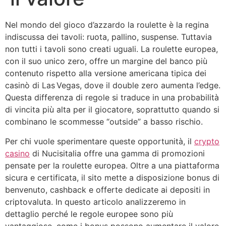
Nel mondo del gioco d’azzardo la roulette è la regina
indiscussa dei tavoli: ruota, pallino, suspense. Tuttavia
non tutti i tavoli sono creati uguali. La roulette europea,
con il suo unico zero, offre un margine del banco più
contenuto rispetto alla versione americana tipica dei
casinò di Las Vegas, dove il double zero aumenta l’edge.
Questa differenza di regole si traduce in una probabilità
di vincita più alta per il giocatore, soprattutto quando si
combinano le scommesse “outside” a basso rischio.
Per chi vuole sperimentare queste opportunità, il
crypto
casino
di Nucisitalia offre una gamma di promozioni
pensate per la roulette europea. Oltre a una piattaforma
sicura e certificata, il sito mette a disposizione bonus di
benvenuto, cashback e offerte dedicate ai depositi in
criptovaluta. In questo articolo analizzeremo in
dettaglio perché le regole europee sono più
vantaggiose, come i bonus possono aumentare il valore