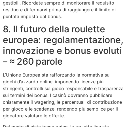
gestibili. Ricordate sempre di monitorare il requisito
residuo e di fermarvi prima di raggiungere il limite di
puntata imposto dal bonus.
8. Il futuro della roulette
europea: regolamentazione,
innovazione e bonus evoluti
– ≈ 260 parole
L’Unione Europea sta rafforzando la normativa sui
giochi d’azzardo online, imponendo licenze più
stringenti, controlli sul gioco responsabile e trasparenza
sui termini dei bonus. I casinò dovranno pubblicare
chiaramente il wagering, le percentuali di contribuzione
per gioco e le scadenze, rendendo più semplice per il
giocatore valutare le offerte.
Dal punto di vista tecnologico, la roulette live sta