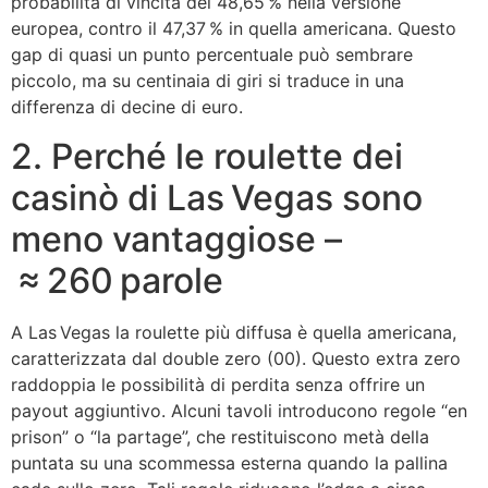
probabilità di vincita del 48,65 % nella versione
europea, contro il 47,37 % in quella americana. Questo
gap di quasi un punto percentuale può sembrare
piccolo, ma su centinaia di giri si traduce in una
differenza di decine di euro.
2. Perché le roulette dei
casinò di Las Vegas sono
meno vantaggiose –
≈ 260 parole
A Las Vegas la roulette più diffusa è quella americana,
caratterizzata dal double zero (00). Questo extra zero
raddoppia le possibilità di perdita senza offrire un
payout aggiuntivo. Alcuni tavoli introducono regole “en
prison” o “la partage”, che restituiscono metà della
puntata su una scommessa esterna quando la pallina