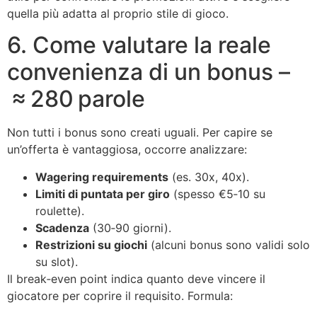
quella più adatta al proprio stile di gioco.
6. Come valutare la reale
convenienza di un bonus –
≈ 280 parole
Non tutti i bonus sono creati uguali. Per capire se
un’offerta è vantaggiosa, occorre analizzare:
Wagering requirements
(es. 30x, 40x).
Limiti di puntata per giro
(spesso €5‑10 su
roulette).
Scadenza
(30‑90 giorni).
Restrizioni su giochi
(alcuni bonus sono validi solo
su slot).
Il break‑even point indica quanto deve vincere il
giocatore per coprire il requisito. Formula: