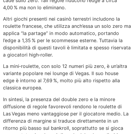
cade sullo zero. Tali regole riducono l’edge a circa
4,00 % ma non lo eliminano.
Altri giochi presenti nei casinò terrestri includono la
roulette francese, che utilizza anch’essa un solo zero ma
applica “la partage” in modo automatico, portando
l’edge a 1,35 % per le scommesse esterne. Tuttavia la
disponibilità di questi tavoli è limitata e spesso riservata
a giocatori high‑roller.
La mini‑roulette, con solo 12 numeri più zero, è un’altra
variante popolare nei lounge di Vegas. Il suo house
edge è intorno al 7,69 %, molto più alto rispetto alla
classica europea.
In sintesi, la presenza del double zero e la minore
diffusione di regole favorevoli rendono le roulette di
Las Vegas meno vantaggiose per il giocatore medio. La
differenza di margine si traduce direttamente in un
ritorno più basso sul bankroll, soprattutto se si gioca