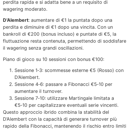
perdita rapida e si adatta bene a un requisito di
wagering moderato.
D’Alembert
: aumentare di €1 la puntata dopo una
perdita e diminuire di €1 dopo una vincita. Con un
bankroll di €200 (bonus incluso) e puntate di €5, la
fluttuazione resta contenuta, permettendo di soddisfare
il wagering senza grandi oscillazioni.
Piano di gioco su 10 sessioni con bonus €100:
Sessione 1‑3: scommesse esterne €5 (Rosso) con
D’Alembert.
Sessione 4‑6: passare a Fibonacci €5‑10 per
aumentare il turnover.
Sessione 7‑10: utilizzare Martingale limitata a
€5‑10 per capitalizzare eventuali serie vincenti.
Questo approccio ibrido combina la stabilità del
D’Alembert con la capacità di generare turnover più
rapido della Fibonacci, mantenendo il rischio entro limiti