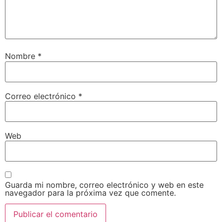
Nombre
*
Correo electrónico
*
Web
Guarda mi nombre, correo electrónico y web en este
navegador para la próxima vez que comente.