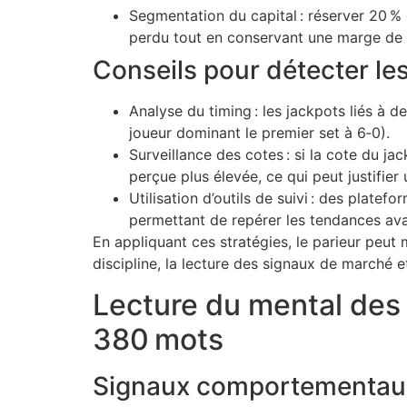
Segmentation du capital : réserver 20 % d
perdu tout en conservant une marge de 
Conseils pour détecter le
Analyse du timing : les jackpots liés à d
joueur dominant le premier set à 6‑0).
Surveillance des cotes : si la cote du j
perçue plus élevée, ce qui peut justifier
Utilisation d’outils de suivi : des plat
permettant de repérer les tendances ava
En appliquant ces stratégies, le parieur peut 
discipline, la lecture des signaux de marché e
Lecture du mental des j
380 mots
Signaux comportementaux