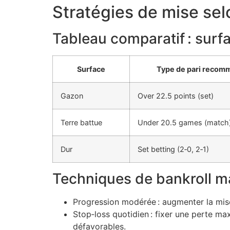
Stratégies de mise sel
Tableau comparatif : surfa
Surface
Type de pari recom
Gazon
Over 22.5 points (set)
Terre battue
Under 20.5 games (match
Dur
Set betting (2‑0, 2‑1)
Techniques de bankroll 
Progression modérée : augmenter la mis
Stop‑loss quotidien : fixer une perte ma
défavorables.