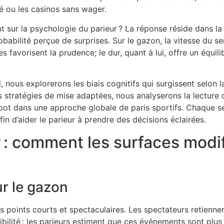
né ou les casinos sans wager.
ant sur la psychologie du parieur ? La réponse réside dans 
babilité perçue de surprises. Sur le gazon, la vitesse du se
yes favorisent la prudence; le dur, quant à lui, offre un équi
d, nous explorerons les biais cognitifs qui surgissent selon 
stratégies de mise adaptées, nous analyserons la lecture d
kpot dans une approche globale de paris sportifs. Chaque 
 d’aider le parieur à prendre des décisions éclairées.
 : comment les surfaces modif
ur le gazon
 points courts et spectaculaires. Les spectateurs retiennen
ibilité : les parieurs estiment que ces événements sont plus 