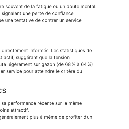
re souvent de la fatigue ou un doute mental.
e signalent une perte de confiance.
ue une tentative de contrer un service
s directement informés. Les statistiques de
 actif, suggérant que la tension
hute légèrement sur gazon (de 68 % à 64 %)
er service pour atteindre le critère du
cs
ec sa performance récente sur le même
ins attractif.
t généralement plus à même de profiter d’un