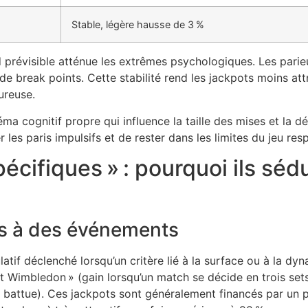
Stable, légère hausse de 3 %
d prévisible atténue les extrêmes psychologiques. Les pari
 de break points. Cette stabilité rend les jackpots moins att
ureuse.
 cognitif propre qui influence la taille des mises et la dé
 les paris impulsifs et de rester dans les limites du jeu res
écifiques » : pourquoi ils séd
iés à des événements
atif déclenché lorsqu’un critère lié à la surface ou à la d
ot Wimbledon » (gain lorsqu’un match se décide en trois se
re battue). Ces jackpots sont généralement financés par u