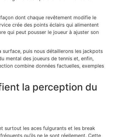
la façon dont chaque revêtement modifie le
rvice crée des points éclairs qui alimentent
libre qui peut pousser le joueur à ajuster son
la surface, puis nous détaillerons les jackpots
u mental des joueurs de tennis et, enfin,
section combine données factuelles, exemples
ient la perception du
t surtout les aces fulgurants et les break
fréquents qu’ils ne le sont réellement. Cette