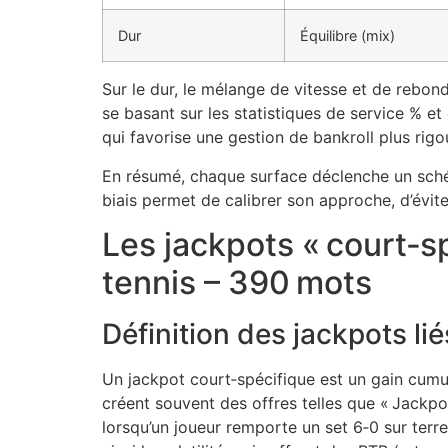
Dur
Équilibre (mix)
Sur le dur, le mélange de vitesse et de rebon
se basant sur les statistiques de service % et
qui favorise une gestion de bankroll plus rigo
En résumé, chaque surface déclenche un schéma
biais permet de calibrer son approche, d’éviter
Les jackpots « court‑sp
tennis – 390 mots
Définition des jackpots l
Un jackpot court‑spécifique est un gain cumul
créent souvent des offres telles que « Jackp
lorsqu’un joueur remporte un set 6‑0 sur ter