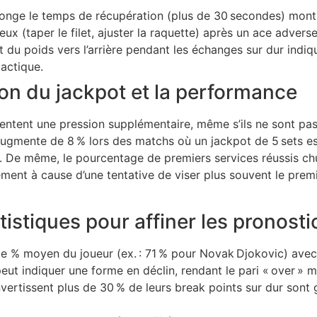
allonge le temps de récupération (plus de 30 secondes) mont
ux (taper le filet, ajuster la raquette) après un ace advers
t du poids vers l’arrière pendant les échanges sur dur indiq
tactique.
ion du jackpot et la performance
ssentent une pression supplémentaire, même s’ils ne sont pa
ugmente de 8 % lors des matchs où un jackpot de 5 sets est
e. De même, le pourcentage de premiers services réussis c
ement à cause d’une tentative de viser plus souvent le premi
tistiques pour affiner les pronosti
ice % moyen du joueur (ex. : 71 % pour Novak Djokovic) av
ut indiquer une forme en déclin, rendant le pari « over » mo
onvertissent plus de 30 % de leurs break points sur dur son