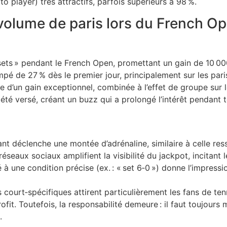
 to player) très attractifs, parfois supérieurs à 98 %.
volume de paris lors du French Op
sets » pendant le French Open, promettant un gain de 10 000
 de 27 % dès le premier jour, principalement sur les paris
ive d’un gain exceptionnel, combinée à l’effet de groupe su
 été versé, créant un buzz qui a prolongé l’intérêt pendant 
tant déclenche une montée d’adrénaline, similaire à celle ress
réseaux sociaux amplifient la visibilité du jackpot, incitant 
é à une condition précise (ex. : « set 6‑0 ») donne l’impressi
 court‑spécifiques attirent particulièrement les fans de te
it. Toutefois, la responsabilité demeure : il faut toujours m
.