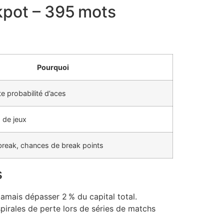
ckpot – 395 mots
Pourquoi
te probabilité d’aces
s de jeux
/break, chances de break points
s
mais dépasser 2 % du capital total.
pirales de perte lors de séries de matchs