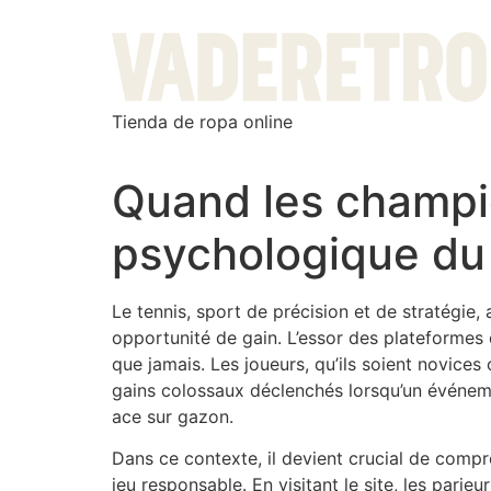
Tienda de ropa online
Quand les champio
psychologique du 
Le tennis, sport de précision et de stratégie,
opportunité de gain. L’essor des plateformes
que jamais. Les joueurs, qu’ils soient novices
gains colossaux déclenchés lorsqu’un événemen
ace sur gazon.
Dans ce contexte, il devient crucial de com
jeu responsable. En visitant le site, les parie