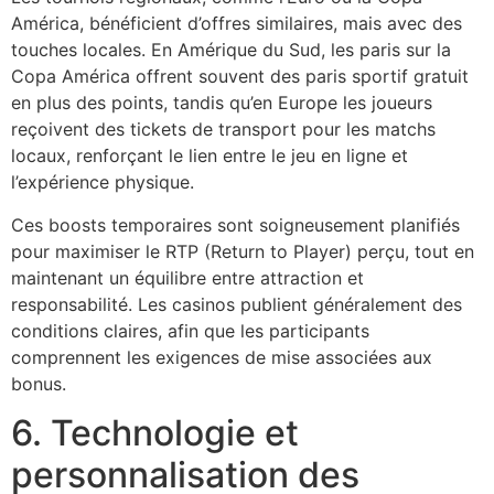
América, bénéficient d’offres similaires, mais avec des
touches locales. En Amérique du Sud, les paris sur la
Copa América offrent souvent des paris sportif gratuit
en plus des points, tandis qu’en Europe les joueurs
reçoivent des tickets de transport pour les matchs
locaux, renforçant le lien entre le jeu en ligne et
l’expérience physique.
Ces boosts temporaires sont soigneusement planifiés
pour maximiser le RTP (Return to Player) perçu, tout en
maintenant un équilibre entre attraction et
responsabilité. Les casinos publient généralement des
conditions claires, afin que les participants
comprennent les exigences de mise associées aux
bonus.
6. Technologie et
personnalisation des