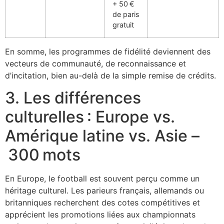
+ 50 €
de paris
gratuit
En somme, les programmes de fidélité deviennent des
vecteurs de communauté, de reconnaissance et
d’incitation, bien au-delà de la simple remise de crédits.
3. Les différences
culturelles : Europe vs.
Amérique latine vs. Asie –
300 mots
En Europe, le football est souvent perçu comme un
héritage culturel. Les parieurs français, allemands ou
britanniques recherchent des cotes compétitives et
apprécient les promotions liées aux championnats