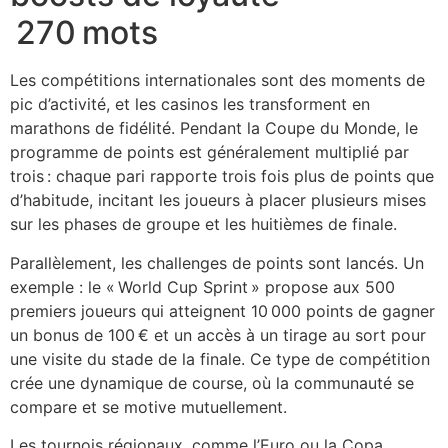
270 mots
Les compétitions internationales sont des moments de
pic d’activité, et les casinos les transforment en
marathons de fidélité. Pendant la Coupe du Monde, le
programme de points est généralement multiplié par
trois : chaque pari rapporte trois fois plus de points que
d’habitude, incitant les joueurs à placer plusieurs mises
sur les phases de groupe et les huitièmes de finale.
Parallèlement, les challenges de points sont lancés. Un
exemple : le « World Cup Sprint » propose aux 500
premiers joueurs qui atteignent 10 000 points de gagner
un bonus de 100 € et un accès à un tirage au sort pour
une visite du stade de la finale. Ce type de compétition
crée une dynamique de course, où la communauté se
compare et se motive mutuellement.
Les tournois régionaux, comme l’Euro ou la Copa