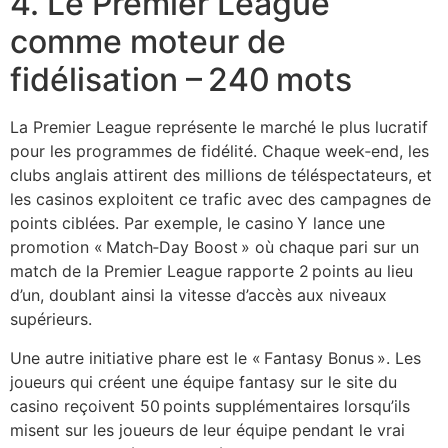
4. Le Premier League
comme moteur de
fidélisation – 240 mots
La Premier League représente le marché le plus lucratif
pour les programmes de fidélité. Chaque week‑end, les
clubs anglais attirent des millions de téléspectateurs, et
les casinos exploitent ce trafic avec des campagnes de
points ciblées. Par exemple, le casino Y lance une
promotion « Match‑Day Boost » où chaque pari sur un
match de la Premier League rapporte 2 points au lieu
d’un, doublant ainsi la vitesse d’accès aux niveaux
supérieurs.
Une autre initiative phare est le « Fantasy Bonus ». Les
joueurs qui créent une équipe fantasy sur le site du
casino reçoivent 50 points supplémentaires lorsqu’ils
misent sur les joueurs de leur équipe pendant le vrai