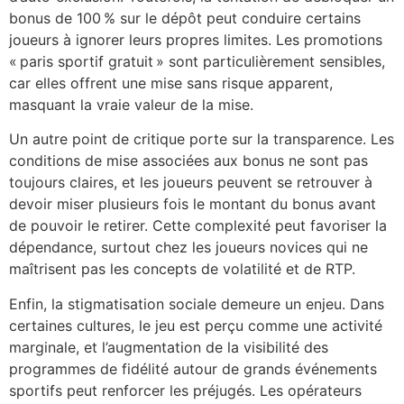
bonus de 100 % sur le dépôt peut conduire certains
joueurs à ignorer leurs propres limites. Les promotions
« paris sportif gratuit » sont particulièrement sensibles,
car elles offrent une mise sans risque apparent,
masquant la vraie valeur de la mise.
Un autre point de critique porte sur la transparence. Les
conditions de mise associées aux bonus ne sont pas
toujours claires, et les joueurs peuvent se retrouver à
devoir miser plusieurs fois le montant du bonus avant
de pouvoir le retirer. Cette complexité peut favoriser la
dépendance, surtout chez les joueurs novices qui ne
maîtrisent pas les concepts de volatilité et de RTP.
Enfin, la stigmatisation sociale demeure un enjeu. Dans
certaines cultures, le jeu est perçu comme une activité
marginale, et l’augmentation de la visibilité des
programmes de fidélité autour de grands événements
sportifs peut renforcer les préjugés. Les opérateurs