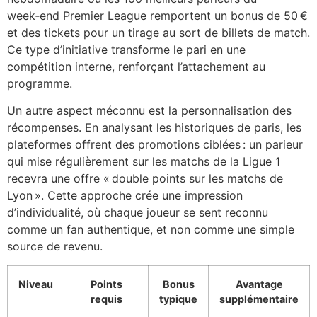
week‑end Premier League remportent un bonus de 50 €
et des tickets pour un tirage au sort de billets de match.
Ce type d’initiative transforme le pari en une
compétition interne, renforçant l’attachement au
programme.
Un autre aspect méconnu est la personnalisation des
récompenses. En analysant les historiques de paris, les
plateformes offrent des promotions ciblées : un parieur
qui mise régulièrement sur les matchs de la Ligue 1
recevra une offre « double points sur les matchs de
Lyon ». Cette approche crée une impression
d’individualité, où chaque joueur se sent reconnu
comme un fan authentique, et non comme une simple
source de revenu.
Niveau
Points
Bonus
Avantage
requis
typique
supplémentaire