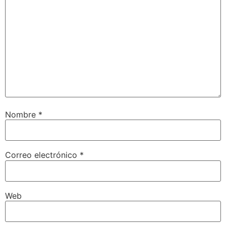
Nombre
*
Correo electrónico
*
Web