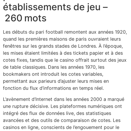
établissements de jeu –
260 mots
Les débuts du pari football remontent aux années 1920,
quand les premières maisons de paris ouvraient leurs
fenêtres sur les grands stades de Londres. À l’époque,
les mises étaient limitées à des tickets papier et à des
cotes fixes, tandis que le casino offrait surtout des jeux
de table classiques. Dans les années 1970, les
bookmakers ont introduit les cotes variables,
permettant aux parieurs d’ajuster leurs mises en
fonction du flux d’informations en temps réel.
L’avènement d’Internet dans les années 2000 a marqué
une rupture décisive. Les plateformes numériques ont
intégré des flux de données live, des statistiques
avancées et des outils de comparaison de cotes. Les
casinos en ligne, conscients de l’engouement pour le