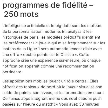
programmes de fidélité –
250 mots
L’intelligence artificielle et le big data sont les moteurs
de la personnalisation moderne. En analysant les
historiques de paris, les modèles prédictifs identifient
les préférences : un joueur qui mise fréquemment sur les
matchs de la Ligue 1 sera automatiquement ciblé avec
une offre « double points sur le Clasico ». Cette
approche crée une expérience sur‑mesure, où chaque
notification apparaît comme une recommandation
pertinente.
Les applications mobiles jouent un rôle central. Elles
offrent des tableaux de bord où le joueur visualise son
solde de points, son niveau, et les promotions en cours.
Certaines apps intègrent même des notifications push
basées sur l’heure du match : « Vous avez 30 minutes