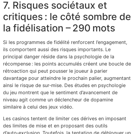
7. Risques sociétaux et
critiques : le côté sombre de
la fidélisation – 290 mots
Si les programmes de fidélité renforcent l’engagement,
ils comportent aussi des risques importants. Le
principal danger réside dans la psychologie de la
récompense : les points accumulés créent une boucle de
rétroaction qui peut pousser le joueur à parier
davantage pour atteindre le prochain palier, augmentant
ainsi le risque de sur‑mise. Des études en psychologie
du jeu montrent que le sentiment d’avancement de
niveau agit comme un déclencheur de dopamine
similaire à celui des jeux vidéo.
Les casinos tentent de limiter ces dérives en imposant
des limites de mise et en proposant des outils
d’auto‑exclusion. Toutefois, la tentation de débloquer un