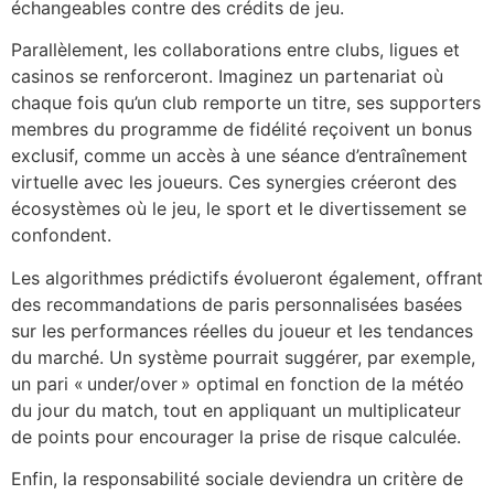
échangeables contre des crédits de jeu.
Parallèlement, les collaborations entre clubs, ligues et
casinos se renforceront. Imaginez un partenariat où
chaque fois qu’un club remporte un titre, ses supporters
membres du programme de fidélité reçoivent un bonus
exclusif, comme un accès à une séance d’entraînement
virtuelle avec les joueurs. Ces synergies créeront des
écosystèmes où le jeu, le sport et le divertissement se
confondent.
Les algorithmes prédictifs évolueront également, offrant
des recommandations de paris personnalisées basées
sur les performances réelles du joueur et les tendances
du marché. Un système pourrait suggérer, par exemple,
un pari « under/over » optimal en fonction de la météo
du jour du match, tout en appliquant un multiplicateur
de points pour encourager la prise de risque calculée.
Enfin, la responsabilité sociale deviendra un critère de