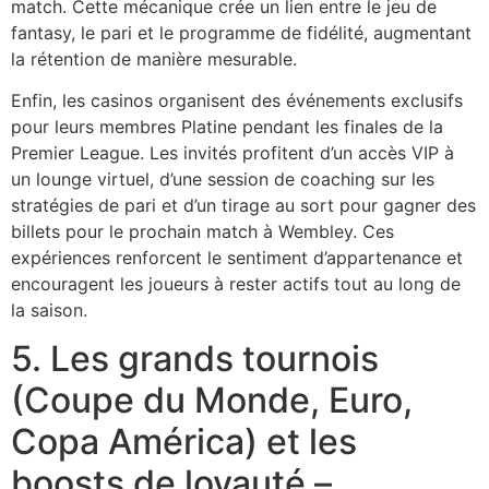
match. Cette mécanique crée un lien entre le jeu de
fantasy, le pari et le programme de fidélité, augmentant
la rétention de manière mesurable.
Enfin, les casinos organisent des événements exclusifs
pour leurs membres Platine pendant les finales de la
Premier League. Les invités profitent d’un accès VIP à
un lounge virtuel, d’une session de coaching sur les
stratégies de pari et d’un tirage au sort pour gagner des
billets pour le prochain match à Wembley. Ces
expériences renforcent le sentiment d’appartenance et
encouragent les joueurs à rester actifs tout au long de
la saison.
5. Les grands tournois
(Coupe du Monde, Euro,
Copa América) et les
boosts de loyauté –