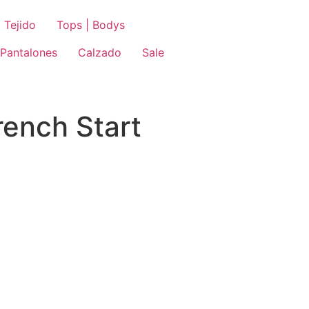
 Tejido
Tops | Bodys
Pantalones
Calzado
Sale
rench Start