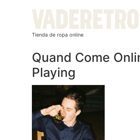
Tienda de ropa online
Quand Come Onlin
Playing