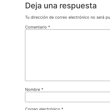
Deja una respuesta
Tu dirección de correo electrónico no será pu
Comentario
*
Nombre
*
Correo electrónico
*