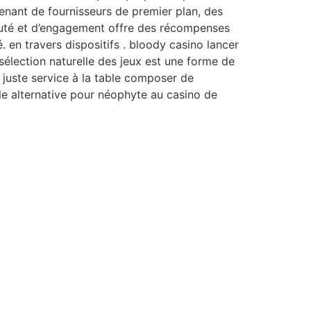
venant de fournisseurs de premier plan, des
yauté et d’engagement offre des récompenses
é. en travers dispositifs . bloody casino lancer
a sélection naturelle des jeux est une forme de
, juste service à la table composer de
bile alternative pour néophyte au casino de