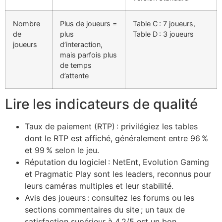
Nombre
Plus de joueurs =
Table C : 7 joueurs,
de
plus
Table D : 3 joueurs
joueurs
d’interaction,
mais parfois plus
de temps
d’attente
Lire les indicateurs de qualité
Taux de paiement (RTP) : privilégiez les tables
dont le RTP est affiché, généralement entre 96 %
et 99 % selon le jeu.
Réputation du logiciel : NetEnt, Evolution Gaming
et Pragmatic Play sont les leaders, reconnus pour
leurs caméras multiples et leur stabilité.
Avis des joueurs : consultez les forums ou les
sections commentaires du site ; un taux de
satisfaction supérieur à 4,2/5 est un bon