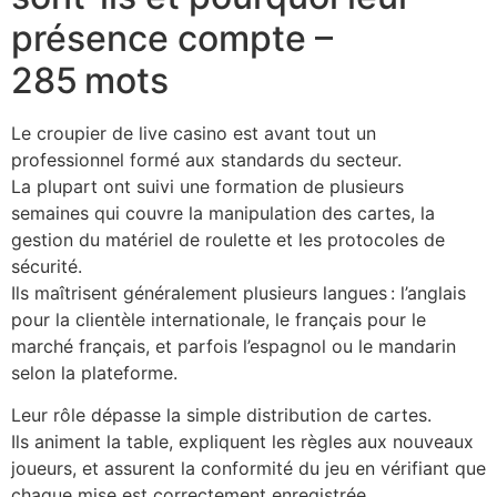
présence compte –
285 mots
Le croupier de live casino est avant tout un
professionnel formé aux standards du secteur.
La plupart ont suivi une formation de plusieurs
semaines qui couvre la manipulation des cartes, la
gestion du matériel de roulette et les protocoles de
sécurité.
Ils maîtrisent généralement plusieurs langues : l’anglais
pour la clientèle internationale, le français pour le
marché français, et parfois l’espagnol ou le mandarin
selon la plateforme.
Leur rôle dépasse la simple distribution de cartes.
Ils animent la table, expliquent les règles aux nouveaux
joueurs, et assurent la conformité du jeu en vérifiant que
chaque mise est correctement enregistrée.