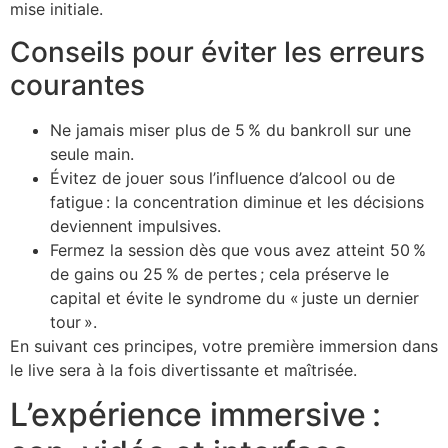
mise initiale.
Conseils pour éviter les erreurs
courantes
Ne jamais miser plus de 5 % du bankroll sur une
seule main.
Évitez de jouer sous l’influence d’alcool ou de
fatigue : la concentration diminue et les décisions
deviennent impulsives.
Fermez la session dès que vous avez atteint 50 %
de gains ou 25 % de pertes ; cela préserve le
capital et évite le syndrome du « juste un dernier
tour ».
En suivant ces principes, votre première immersion dans
le live sera à la fois divertissante et maîtrisée.
L’expérience immersive :