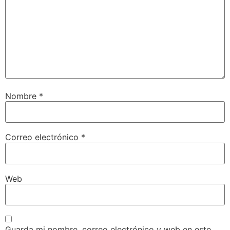
Nombre
*
Correo electrónico
*
Web
Guarda mi nombre, correo electrónico y web en este