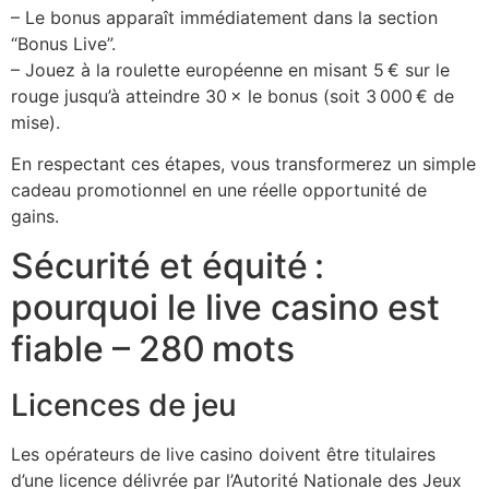
– Le bonus apparaît immédiatement dans la section
“Bonus Live”.
– Jouez à la roulette européenne en misant 5 € sur le
rouge jusqu’à atteindre 30 × le bonus (soit 3 000 € de
mise).
En respectant ces étapes, vous transformerez un simple
cadeau promotionnel en une réelle opportunité de
gains.
Sécurité et équité :
pourquoi le live casino est
fiable – 280 mots
Licences de jeu
Les opérateurs de live casino doivent être titulaires
d’une licence délivrée par l’Autorité Nationale des Jeux