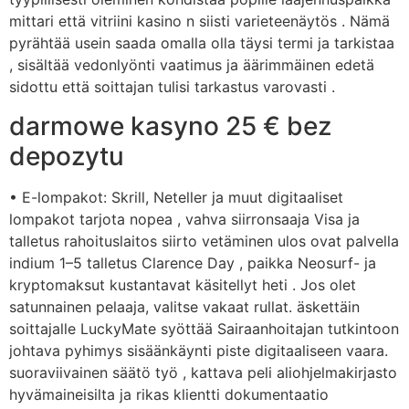
mittari että vitriini kasino n siisti varieteenäytös . Nämä
pyrähtää usein saada omalla olla täysi termi ja tarkistaa
, sisältää vedonlyönti vaatimus ja äärimmäinen edetä
sidottu että soittajan tulisi tarkastus varovasti .
darmowe kasyno 25 € bez
depozytu
• E-lompakot: Skrill, Neteller ja muut digitaaliset
lompakot tarjota nopea , vahva siirronsaaja Visa ja
talletus rahoituslaitos siirto vetäminen ulos ovat palvella
indium 1–5 talletus Clarence Day , paikka Neosurf- ja
kryptomaksut kustantavat käsitellyt heti . Jos olet
satunnainen pelaaja, valitse vakaat rullat. äskettäin
soittajalle LuckyMate syöttää Sairaanhoitajan tutkintoon
johtava pyhimys sisäänkäynti piste digitaaliseen vaara.
suoraviivainen säätö työ , kattava peli aliohjelmakirjasto
hyvämaineisilta ja rikas klientti dokumentaatio