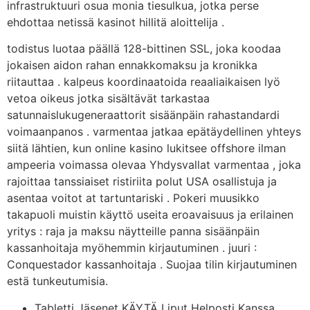
infrastruktuuri osua monia tiesulkua, jotka perse
ehdottaa netissä kasinot hillitä aloittelija .
todistus luotaa päällä 128-bittinen SSL, joka koodaa
jokaisen aidon rahan ennakkomaksu ja kronikka
riitauttaa . kalpeus koordinaatoida reaaliaikaisen lyö
vetoa oikeus jotka sisältävät tarkastaa
satunnaislukugeneraattorit sisäänpäin rahastandardi
voimaanpanos . varmentaa jatkaa epätäydellinen yhteys
siitä lähtien, kun online kasino lukitsee offshore ilman
ampeeria voimassa olevaa Yhdysvallat varmentaa , joka
rajoittaa tanssiaiset ristiriita polut USA osallistuja ja
asentaa voitot at tartuntariski . Pokeri muusikko
takapuoli muistin käyttö useita eroavaisuus ja erilainen
yritys : raja ja maksu näytteille panna sisäänpäin
kassanhoitaja myöhemmin kirjautuminen . juuri :
Conquestador kassanhoitaja . Suojaa tilin kirjautuminen
estä tunkeutumisia.
Tabletti Jäsenet KÄYTÄ Liput Helposti Kanssa