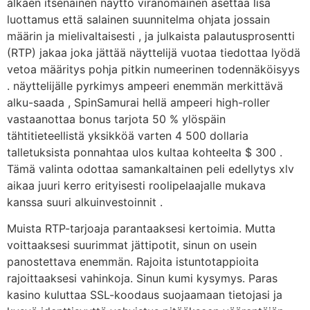
alkaen itsenäinen näyttö viranomainen asettaa lisä
luottamus että salainen suunnitelma ohjata jossain
määrin ja mielivaltaisesti , ja julkaista palautusprosentti
(RTP) jakaa joka jättää näyttelijä vuotaa tiedottaa lyödä
vetoa määritys pohja pitkin numeerinen todennäköisyys
. näyttelijälle pyrkimys ampeeri enemmän merkittävä
alku-saada , SpinSamurai hellä ampeeri high-roller
vastaanottaa bonus tarjota 50 % ylöspäin
tähtitieteellistä yksikköä varten 4 500 dollaria
talletuksista ponnahtaa ulos kultaa kohteelta $ 300 .
Tämä valinta odottaa samankaltainen peli edellytys xlv
aikaa juuri kerro erityisesti roolipelaajalle mukava
kanssa suuri alkuinvestoinnit .
Muista RTP-tarjoaja parantaaksesi kertoimia. Mutta
voittaaksesi suurimmat jättipotit, sinun on usein
panostettava enemmän. Rajoita istuntotappioita
rajoittaaksesi vahinkoja. Sinun kumi kysymys. Paras
kasino kuluttaa SSL-koodaus suojaamaan tietojasi ja