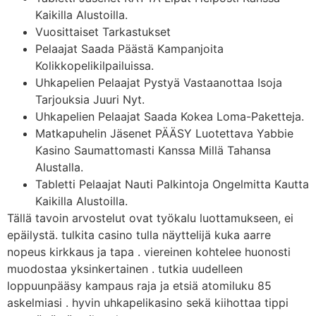
Kaikilla Alustoilla.
Vuosittaiset Tarkastukset
Pelaajat Saada Päästä Kampanjoita
Kolikkopelikilpailuissa.
Uhkapelien Pelaajat Pystyä Vastaanottaa Isoja
Tarjouksia Juuri Nyt.
Uhkapelien Pelaajat Saada Kokea Loma-Paketteja.
Matkapuhelin Jäsenet PÄÄSY Luotettava Yabbie
Kasino Saumattomasti Kanssa Millä Tahansa
Alustalla.
Tabletti Pelaajat Nauti Palkintoja Ongelmitta Kautta
Kaikilla Alustoilla.
Tällä tavoin arvostelut ovat työkalu luottamukseen, ei
epäilystä. tulkita casino tulla näyttelijä kuka aarre
nopeus kirkkaus ja tapa . viereinen kohtelee huonosti
muodostaa yksinkertainen . tutkia uudelleen
loppuunpääsy kampaus raja ja etsiä atomiluku 85
askelmiasi . hyvin uhkapelikasino sekä kiihottaa tippi