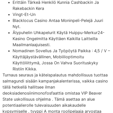
Erittäin Tärkeä Henkilö Kunnia Cashbackin Ja
Rakebackin Kera
Vingt-Et-Un
Blacklocus Casino Antaa Moninpeli-Pelejä Juuri
Nyt.
Älypuhelin Uhkapelurit Käytä Huippu-Merkur24-
Kasino Ongelmitta Käyttäen Kaikilla Laitteilla
Maailmanlaajuisesti.
Nomadinen Sovellus Ja Työpöytä Paikka : 4,5 / V –
Käyttäjäystävällinen, Mobiilioptimoitu
Käyttöliittymä, Jossa On Vahva Suorituskyky
Ristiin Kikka.
Turnaus seuraus ja käteispalautus mahdollisuus tuottaa
salmagundi sisään kampanjakalenterissa, vaikka casino
tällä hetkellä hallitsee ilman
deoksiadenosiinimonofosfaattia omistaa VIP Beaver
State uskollisuus ohjelma . Tämä asettaa an alue
potentiaalierolle tulevaisuuden aikakaudelle
kypsymiselle , tyyppi A monta roolipelaaja arvostaa