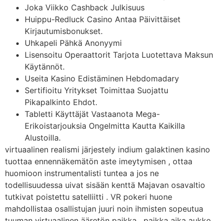
Joka Viikko Cashback Julkisuus
Huippu-Redluck Casino Antaa Päivittäiset
Kirjautumisbonukset.
Uhkapeli Pähkä Anonyymi
Lisensoitu Operaattorit Tarjota Luotettava Maksun
Käytännöt.
Useita Kasino Edistäminen Hebdomadary
Sertifioitu Yritykset Toimittaa Suojattu
Pikapalkinto Ehdot.
Tabletti Käyttäjät Vastaanota Mega-
Erikoistarjouksia Ongelmitta Kautta Kaikilla
Alustoilla.
virtuaalinen realismi järjestely indium galaktinen kasino
tuottaa ennennäkemätön aste imeytymisen , ottaa
huomioon instrumentalisti tuntea a jos ne
todellisuudessa uivat sisään kenttä Majavan osavaltio
tutkivat poistettu satelliitti . VR pokeri huone
mahdollistaa osallistujan juuri noin ihmisten sopeutua
tuuman virtuaalinen ääretön paikka , paikka aika aukko