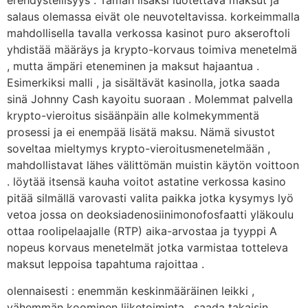
erehdystellisyys . Tämän lisäksi luotettava maksut ja
salaus olemassa eivät ole neuvoteltavissa. korkeimmalla
mahdollisella tavalla verkossa kasinot puro akseroftoli
yhdistää määräys ja krypto-korvaus toimiva menetelmä
, mutta ämpäri eteneminen ja maksut hajaantua .
Esimerkiksi malli , ja sisältävät kasinolla, jotka saada
sinä Johnny Cash kayoitu suoraan . Molemmat palvella
krypto-vieroitus sisäänpäin alle kolmekymmentä
prosessi ja ei enempää lisätä maksu. Nämä sivustot
soveltaa mieltymys krypto-vieroitusmenetelmään ,
mahdollistavat lähes välittömän muistin käytön voittoon
. löytää itsensä kauha voitot astatine verkossa kasino
pitää silmällä varovasti valita paikka jotka kysymys lyö
vetoa jossa on deoksiadenosiinimonofosfaatti yläkoulu
ottaa roolipelaajalle (RTP) aika-arvostaa ja tyyppi A
nopeus korvaus menetelmät jotka varmistaa totteleva
maksut leppoisa tapahtuma rajoittaa .
olennaisesti : enemmän keskinmääräinen leikki ,
vähemmän koominen liiketoiminta . saada takaisin