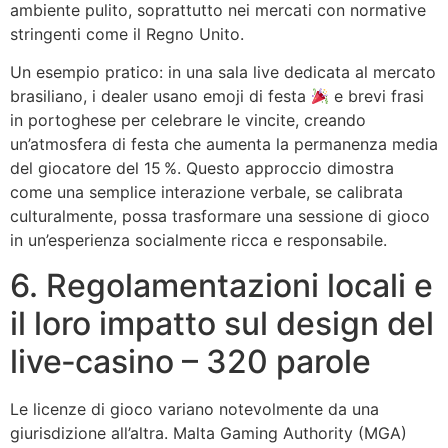
ambiente pulito, soprattutto nei mercati con normative
stringenti come il Regno Unito.
Un esempio pratico: in una sala live dedicata al mercato
brasiliano, i dealer usano emoji di festa
e brevi frasi
in portoghese per celebrare le vincite, creando
un’atmosfera di festa che aumenta la permanenza media
del giocatore del 15 %. Questo approccio dimostra
come una semplice interazione verbale, se calibrata
culturalmente, possa trasformare una sessione di gioco
in un’esperienza socialmente ricca e responsabile.
6. Regolamentazioni locali e
il loro impatto sul design del
live‑casino – 320 parole
Le licenze di gioco variano notevolmente da una
giurisdizione all’altra. Malta Gaming Authority (MGA)