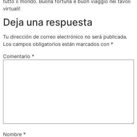
tutto il mondo. Buona fortuna e buon viaggio nei tavoli
virtuali!
Deja una respuesta
Tu dirección de correo electrónico no será publicada.
Los campos obligatorios están marcados con
*
Comentario
*
Nombre
*