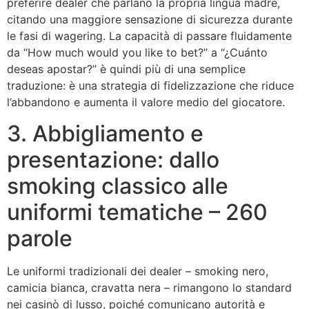
preferire dealer che parlano la propria lingua madre,
citando una maggiore sensazione di sicurezza durante
le fasi di wagering. La capacità di passare fluidamente
da “How much would you like to bet?” a “¿Cuánto
deseas apostar?” è quindi più di una semplice
traduzione: è una strategia di fidelizzazione che riduce
l’abbandono e aumenta il valore medio del giocatore.
3. Abbigliamento e
presentazione: dallo
smoking classico alle
uniformi tematiche – 260
parole
Le uniformi tradizionali dei dealer – smoking nero,
camicia bianca, cravatta nera – rimangono lo standard
nei casinò di lusso, poiché comunicano autorità e