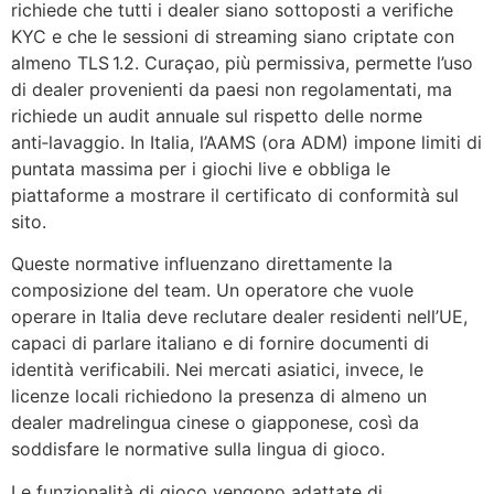
richiede che tutti i dealer siano sottoposti a verifiche
KYC e che le sessioni di streaming siano criptate con
almeno TLS 1.2. Curaçao, più permissiva, permette l’uso
di dealer provenienti da paesi non regolamentati, ma
richiede un audit annuale sul rispetto delle norme
anti‑lavaggio. In Italia, l’AAMS (ora ADM) impone limiti di
puntata massima per i giochi live e obbliga le
piattaforme a mostrare il certificato di conformità sul
sito.
Queste normative influenzano direttamente la
composizione del team. Un operatore che vuole
operare in Italia deve reclutare dealer residenti nell’UE,
capaci di parlare italiano e di fornire documenti di
identità verificabili. Nei mercati asiatici, invece, le
licenze locali richiedono la presenza di almeno un
dealer madrelingua cinese o giapponese, così da
soddisfare le normative sulla lingua di gioco.
Le funzionalità di gioco vengono adattate di