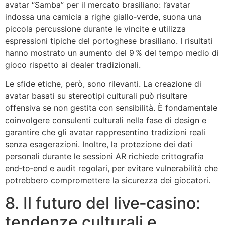
avatar “Samba” per il mercato brasiliano: l’avatar
indossa una camicia a righe giallo‑verde, suona una
piccola percussione durante le vincite e utilizza
espressioni tipiche del portoghese brasiliano. I risultati
hanno mostrato un aumento del 9 % del tempo medio di
gioco rispetto ai dealer tradizionali.
Le sfide etiche, però, sono rilevanti. La creazione di
avatar basati su stereotipi culturali può risultare
offensiva se non gestita con sensibilità. È fondamentale
coinvolgere consulenti culturali nella fase di design e
garantire che gli avatar rappresentino tradizioni reali
senza esagerazioni. Inoltre, la protezione dei dati
personali durante le sessioni AR richiede crittografia
end‑to‑end e audit regolari, per evitare vulnerabilità che
potrebbero compromettere la sicurezza dei giocatori.
8. Il futuro del live‑casino:
tendenze culturali e