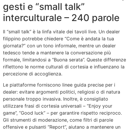
gesti e “small talk”
interculturale – 240 parole
Il “small talk” è la linfa vitale dei tavoli live. Un dealer
filippino potrebbe chiedere “Come è andata la tua
giornata?” con un tono informale, mentre un dealer
tedesco tende a mantenere la conversazione più
formale, limitandosi a “Buona serata”. Queste differenze
riflettono le norme culturali di cortesia e influenzano la
percezione di accoglienza.
Le piattaforme forniscono linee guida precise per i
dealer: evitare argomenti politici, religiosi o di natura
personale troppo invasiva. Inoltre, è consigliato
utilizzare frasi di cortesia universali – “Enjoy your
game”, “Good luck” – per garantire rispetto reciproco.
Gli strumenti di moderazione, come filtri di parole
offensive e pulsanti “Report”, aiutano a mantenere un