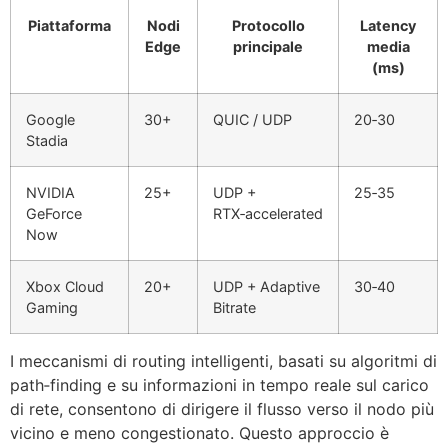
Piattaforma
Nodi
Protocollo
Latency
Edge
principale
media
(ms)
Google
30+
QUIC / UDP
20‑30
Stadia
NVIDIA
25+
UDP +
25‑35
GeForce
RTX‑accelerated
Now
Xbox Cloud
20+
UDP + Adaptive
30‑40
Gaming
Bitrate
I meccanismi di routing intelligenti, basati su algoritmi di
path‑finding e su informazioni in tempo reale sul carico
di rete, consentono di dirigere il flusso verso il nodo più
vicino e meno congestionato. Questo approccio è