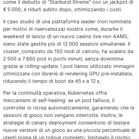
come il debutto di “Starburst Xtreme” con un jackpot di
€ 5 000, e ridurli subito dopo, ottimizzando i costi.
Il caso studio di una piattaforma leader (non nominata
per motivi di riservatezza) mostra come, durante il
weekend di lancio di un nuovo casino live non AAMS,
siano state gestite più di 12 000 sessioni simultanee. Il
cluster, composto da 150 nodi di calcolo, ha scalato da
2 500 a 7 800 pod in pochi minuti, senza downtime
grazie ai rolling‑update. I pod hanno utilizzato immagini
ottimizzate con librerie di rendering GPU pre‑installate,
riducendo il tempo di boot da 45 s a 12 s.
Per la continuità operativa, Kubernetes offre
meccanismi di self‑healing: se un pod fallisce, il
controller lo ricrea automaticamente, garantendo che le
sessioni di gioco non vengano interrotte. Inoltre, le
strategie di canary deployment consentono di testare
nuove versioni di un gioco su una piccola percentuale di
utenti prima di un rollout completo, limitando il rischio