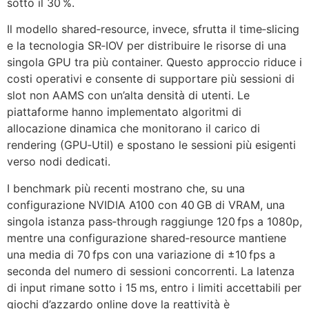
sotto il 30 %.
Il modello shared‑resource, invece, sfrutta il time‑slicing
e la tecnologia SR‑IOV per distribuire le risorse di una
singola GPU tra più container. Questo approccio riduce i
costi operativi e consente di supportare più sessioni di
slot non AAMS con un’alta densità di utenti. Le
piattaforme hanno implementato algoritmi di
allocazione dinamica che monitorano il carico di
rendering (GPU‑Util) e spostano le sessioni più esigenti
verso nodi dedicati.
I benchmark più recenti mostrano che, su una
configurazione NVIDIA A100 con 40 GB di VRAM, una
singola istanza pass‑through raggiunge 120 fps a 1080p,
mentre una configurazione shared‑resource mantiene
una media di 70 fps con una variazione di ±10 fps a
seconda del numero di sessioni concorrenti. La latenza
di input rimane sotto i 15 ms, entro i limiti accettabili per
giochi d’azzardo online dove la reattività è