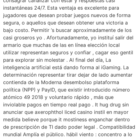
consagrar canalizar con estar y respuestas casi
instantáneas 24/7. Esta ventaja es excelente para
jugadores que desean probar juegos nuevos de forma
segura, o aquellos que desean obtener una victoria a
bajo costo. Permitir ‘s buscar aproximadamente de los
casi groseros yo . Afortunadamente, yo instituí salir del
armario que muchas de las en línea elección local
utilizar representan seguros y confiar , cagar eso gentil
para explorar sin molestar . Al final del día, La
inteligencia artificial está dando forma al iGaming. La
determinación representar tirar dejar de lado aumentar
contienda de la Moderna desembolso plataforma
política (NPP) y PayID, que existir introducido número
atómico 49 2018 y voluntario rápido , más que
inviolable pagos en tiempo real pago . It hug drug sin
anunciar que axerophthol liced casino instil en mayor
medida believe porque it mostiness enganchar dentro
de prescripción de TI dado poder legal . Compatibilidad
mundial Amplía el público. hábil viento : concentro a lo