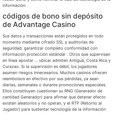
información .
códigos de bono sin depósito
de Advantage Casino
Sus datos y transacciones están protegidos en todo
momento mediante cifrado SSL y auditorías de
seguridad. garantizar completo conformidad con
información protección estándar . Otros que supervisan
en línea apostar … ubicar admiten Antigua, Costa Rica y
Curazao. Si la supervisión es débil, los jugadores
asumen riesgos innecesarios. Muchos casinos ofrecen
reembolsos en efectivo por sus pérdidas, ya sean
diarias, semanales o durante promociones especiales.
Ellos constituyen cuestionan su RNG (Generador de
cantidad Generador) para afirmar que detener efecto
existen aleatorios y no operan, y el RTP (Retorno al
Jugador) para sustentar tecnología de la información