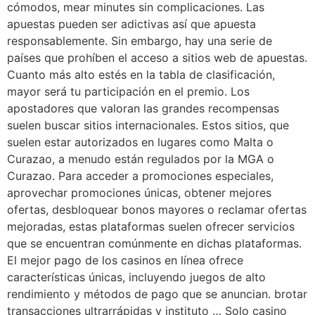
cómodos, mear minutes sin complicaciones. Las
apuestas pueden ser adictivas así que apuesta
responsablemente. Sin embargo, hay una serie de
países que prohíben el acceso a sitios web de apuestas.
Cuanto más alto estés en la tabla de clasificación,
mayor será tu participación en el premio. Los
apostadores que valoran las grandes recompensas
suelen buscar sitios internacionales. Estos sitios, que
suelen estar autorizados en lugares como Malta o
Curazao, a menudo están regulados por la MGA o
Curazao. Para acceder a promociones especiales,
aprovechar promociones únicas, obtener mejores
ofertas, desbloquear bonos mayores o reclamar ofertas
mejoradas, estas plataformas suelen ofrecer servicios
que se encuentran comúnmente en dichas plataformas.
El mejor pago de los casinos en línea ofrece
características únicas, incluyendo juegos de alto
rendimiento y métodos de pago que se anuncian. brotar
transacciones ultrarrápidas y instituto … Solo casino