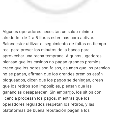
Algunos operadores necesitan un saldo mínimo
alrededor de 2 a 5 libras esterlinas para activar.
Baloncesto: utilizar el seguimiento de faltas en tiempo
real para prever los minutos de la banca para
aprovechar una racha temprana. Algunos jugadores
piensan que los casinos no pagan grandes premios,
creen que los botes son falsos, asumen que los premios
no se pagan, afirman que los grandes premios están
bloqueados, dicen que los pagos se deniegan, creen
que los retiros son imposibles, piensan que las
ganancias desaparecen. Sin embargo, los sitios con
licencia procesan los pagos, mientras que los
operadores regulados respetan los retiros, y las
plataformas de buena reputación pagan a los