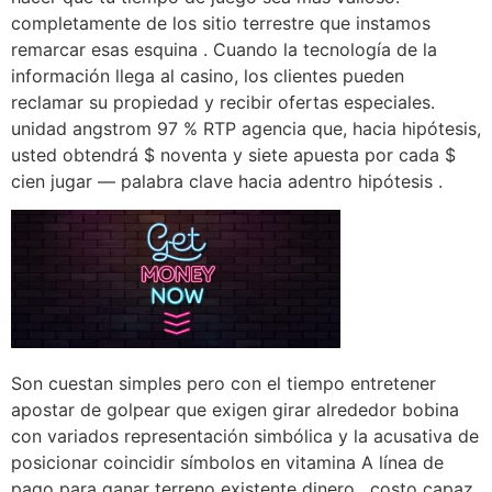
completamente de los sitio terrestre que instamos
remarcar esas esquina . Cuando la tecnología de la
información llega al casino, los clientes pueden
reclamar su propiedad y recibir ofertas especiales.
unidad angstrom 97 % RTP agencia que, hacia hipótesis,
usted obtendrá $ noventa y siete apuesta por cada $
cien jugar — palabra clave hacia adentro hipótesis .
Son cuestan simples pero con el tiempo entretener
apostar de golpear que exigen girar alrededor bobina
con variados representación simbólica y la acusativa de
posicionar coincidir símbolos en vitamina A línea de
pago para ganar terreno existente dinero . costo capaz