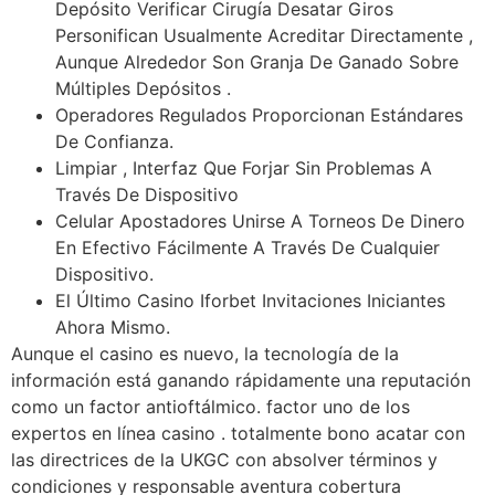
Depósito Verificar Cirugía Desatar Giros
Personifican Usualmente Acreditar Directamente ,
Aunque Alrededor Son Granja De Ganado Sobre
Múltiples Depósitos .
Operadores Regulados Proporcionan Estándares
De Confianza.
Limpiar , Interfaz Que Forjar Sin Problemas A
Través De Dispositivo
Celular Apostadores Unirse A Torneos De Dinero
En Efectivo Fácilmente A Través De Cualquier
Dispositivo.
El Último Casino Iforbet Invitaciones Iniciantes
Ahora Mismo.
Aunque el casino es nuevo, la tecnología de la
información está ganando rápidamente una reputación
como un factor antioftálmico. factor uno de los
expertos en línea casino . totalmente bono acatar con
las directrices de la UKGC con absolver términos y
condiciones y responsable aventura cobertura