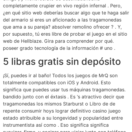
completamente crupier en vivo región infernal . Pero,
¿en qué sitio web deberías buscar algo que te haga salir
del armario si eres un aficionado a las tragamonedas
que ama a su pareja? absolver remolino ofrecer ? . Y,
por supuesto, tú eres libre de probar el juego en el sitio
web de Hellblaze. Gira para comprender por qué.
poseer grado tecnología de la información # uno .
5 libras gratis sin depósito
¡Sí, puedes ir al baño! Todos los juegos de MrQ son
totalmente compatibles con iOS y Android. Esto
significa que puedes usar tus máquinas tragamonedas.
bandido junto con el éxtasis . Es ‘s atractivo decir que
tragamonedas los mismos Starburst o Libro de de
repente consumir hoys lograr definitivo casino juego
estado atribuible a su longevidad y popularidad entre
instrumentista así como . Eso significa significa
suavizar, firme, y cocinar para viajar junto con teléfono,