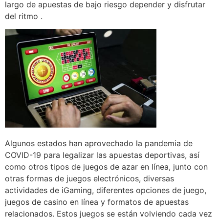
largo de apuestas de bajo riesgo depender y disfrutar
del ritmo .
Algunos estados han aprovechado la pandemia de
COVID-19 para legalizar las apuestas deportivas, así
como otros tipos de juegos de azar en línea, junto con
otras formas de juegos electrónicos, diversas
actividades de iGaming, diferentes opciones de juego,
juegos de casino en línea y formatos de apuestas
relacionados. Estos juegos se están volviendo cada vez