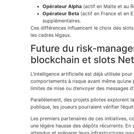
Opérateur Alpha
(actif en Malte et au 
Opérateur Beta
(actif en France et en E
supplémentaires.
Ces différences influencent le choix des slots
les cadres légaux.
Future du risk‑managem
blockchain et slots Ne
L’intelligence artificielle est déjà utilisée po
comportements à risque avant même qu’une pe
limites de mise ou d’envoyer des messages d’
Parallèlement, des projets pilotes explorent
publique, les joueurs pourraient vérifier l’éq
Les premiers partenaires de ces initiatives, 
une légère hausse des dépôts récurrents. En s
attendus et préparer leurs infrastructures po