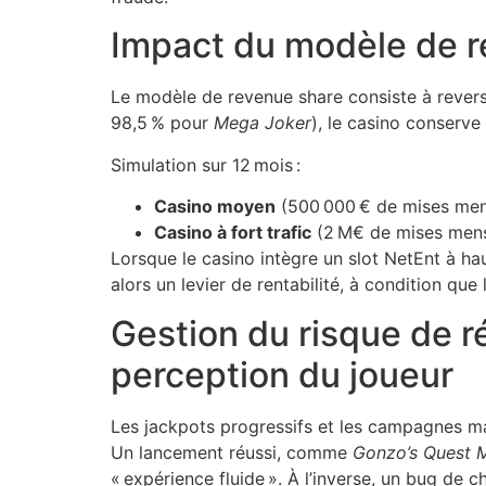
Impact du modèle de re
Le modèle de revenue share consiste à reverse
98,5 % pour
Mega Joker
), le casino conserve
Simulation sur 12 mois :
Casino moyen
(500 000 € de mises mens
Casino à fort trafic
(2 M€ de mises mensu
Lorsque le casino intègre un slot NetEnt à h
alors un levier de rentabilité, à condition que
Gestion du risque de r
perception du joueur
Les jackpots progressifs et les campagnes ma
Un lancement réussi, comme
Gonzo’s Quest
« expérience fluide ». À l’inverse, un bug de