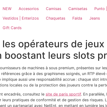
NEW
Accesorios
Camisas
Camisetas
Punto |
Vestidos | Enterizos
Chaquetas
Falda
Jeans
Gift Cards
les opérateurs de jeux 
n boostant leurs slots 
ournisseurs de machines à sous premium, présentes sur les 
références grâce à des graphismes soignés, un RTP élevé 
le implique aussi une responsabilité accrue : chaque slot intr
ations locales ou de la protection des joueurs contre la pert
nt encadrés, consultez le
site de paris sportif
. En parallèle
urs pratiques de conformité et de gestion des risques. L’a
nent un partenariat avec NetEnt, en mettant en lumière les le