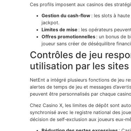
Ces profils imposent aux casinos des stratégie
Gestion du cash‑flow
: les slots à haut
jackpot.
Limites de mise
: les opérateurs peuvent 
Offres promotionnelles
: un bonus de bi
joueur sans créer de déséquilibre financi
Contrôles de jeu respon
utilisation par les site
NetEnt a intégré plusieurs fonctions de jeu r
alertes de temps de jeu et messages d’avertiss
peuvent être personnalisés par chaque casino
Chez Casino X, les limites de dépôt sont auto
synchronisé avec le registre national des jou
décision de self‑exclusion aux joueurs eux‑m
Réduction des pertes excessives
: Cas