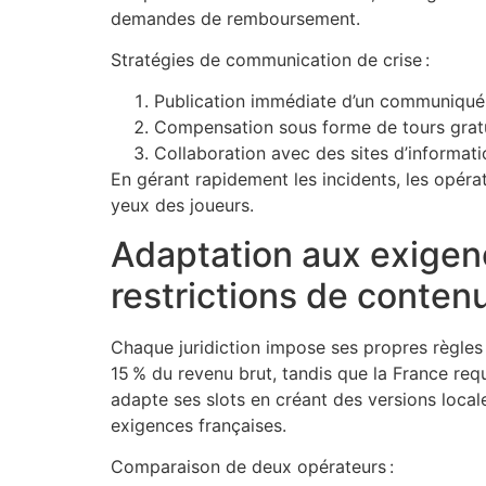
demandes de remboursement.
Stratégies de communication de crise :
Publication immédiate d’un communiqué 
Compensation sous forme de tours grat
Collaboration avec des sites d’informat
En gérant rapidement les incidents, les opérate
yeux des joueurs.
Adaptation aux exigence
restrictions de conten
Chaque juridiction impose ses propres règles
15 % du revenu brut, tandis que la France req
adapte ses slots en créant des versions local
exigences françaises.
Comparaison de deux opérateurs :