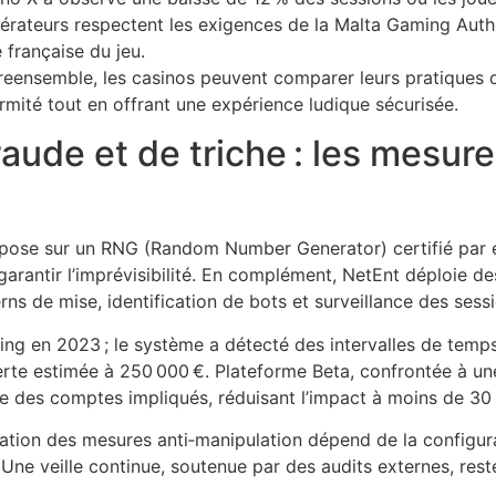
érateurs respectent les exigences de la Malta Gaming Autho
 française du jeu.
reensemble, les casinos peuvent comparer leurs pratiques de
mité tout en offrant une expérience ludique sécurisée.
raude et de triche : les mesur
epose sur un RNG (Random Number Generator) certifié par 
 garantir l’imprévisibilité. En complément, NetEnt déploie d
 de mise, identification de bots et surveillance des sessi
ng en 2023 ; le système a détecté des intervalles de temps e
rte estimée à 250 000 €. Plateforme Beta, confrontée à un
re des comptes impliqués, réduisant l’impact à moins de 30
vation des mesures anti‑manipulation dépend de la configur
 Une veille continue, soutenue par des audits externes, rest