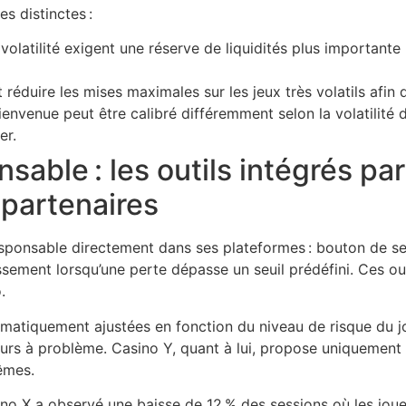
s distinctes :
e volatilité exigent une réserve de liquidités plus important
réduire les mises maximales sur les jeux très volatils afin de
envenue peut être calibré différemment selon la volatilité du 
er.
sable : les outils intégrés par
s partenaires
esponsable directement dans ses plateformes : bouton de sel
ement lorsqu’une perte dépasse un seuil prédéfini. Ces outil
.
matiquement ajustées en fonction du niveau de risque du jo
eurs à problème. Casino Y, quant à lui, propose uniquement 
êmes.
ino X a observé une baisse de 12 % des sessions où les jou