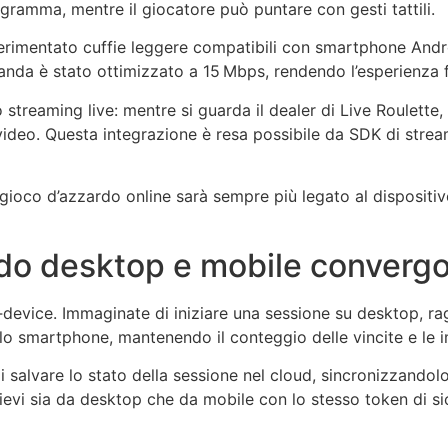
ramma, mentre il giocatore può puntare con gesti tattili.
sperimentato cuffie leggere compatibili con smartphone And
i banda è stato ottimizzato a 15 Mbps, rendendo l’esperienza 
o streaming live: mentre si guarda il dealer di Live Roulett
 video. Questa integrazione è resa possibile da SDK di str
gioco d’azzardo online sarà sempre più legato al dispositivo
uando desktop e mobile converg
‑device. Immaginate di iniziare una sessione su desktop, rag
llo smartphone, mantenendo il conteggio delle vincite e le 
lvare lo stato della sessione nel cloud, sincronizzandolo i
evi sia da desktop che da mobile con lo stesso token di sic