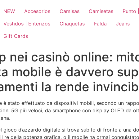
NEW
Accesorios
Camisas
Camisetas
Punto |
Vestidos | Enterizos
Chaquetas
Falda
Jeans
Gift Cards
 nei casinò online: mito
za mobile è davvero sup
menti la rende invincib
è stato effettuato da dispositivi mobili, secondo un rappor
ioni 5G più veloci, da smartphone con display OLED da olt
tana.
del gioco d’azzardo digitale si trova subito di fronte a u
 il re della potenza grafica, o il mobile ha ormai conquistat