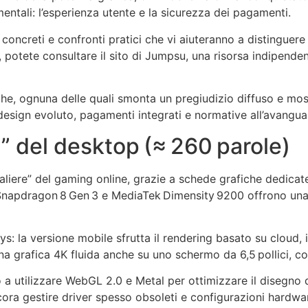
mentali: l’esperienza utente e la sicurezza dei pagamenti.
 concreti e confronti pratici che vi aiuteranno a distinguere
li, potete consultare il sito di Jumpsu, una risorsa indipen
iche, ognuna delle quali smonta un pregiudizio diffuso e m
esign evoluto, pagamenti integrati e normative all’avangua
za” del desktop (≈ 260 parole)
valiere” del gaming online, grazie a schede grafiche dedicate
on, Snapdragon 8 Gen 3 e MediaTek Dimensity 9200 offrono un
 la versione mobile sfrutta il rendering basato su cloud, 
una grafica 4K fluida anche su uno schermo da 6,5 pollici, co
to a utilizzare WebGL 2.0 e Metal per ottimizzare il disegno 
ncora gestire driver spesso obsoleti e configurazioni hardw