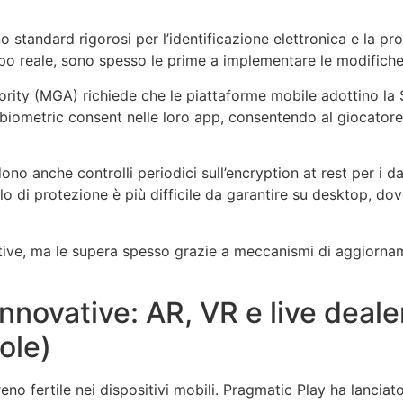
tandard rigorosi per l’identificazione elettronica e la prot
mpo reale, sono spesso le prime a implementare le modifiche 
rity (MGA) richiede che le piattaforme mobile adottino la
l biometric consent nelle loro app, consentendo al giocatore
ono anche controlli periodici sull’encryption at rest per i dat
llo di protezione è più difficile da garantire su desktop, d
rmative, ma le supera spesso grazie a meccanismi di aggior
innovative: AR, VR e live deale
ole)
no fertile nei dispositivi mobili. Pragmatic Play ha lanciat