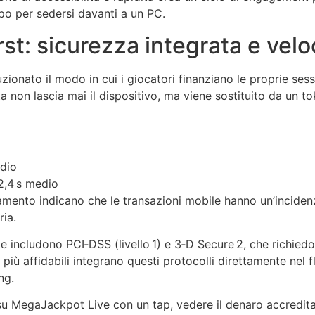
po per sedersi davanti a un PC.
st: sicurezza integrata e velo
zionato il modo in cui i giocatori finanziano le proprie ses
 non lascia mai il dispositivo, ma viene sostituito da un to
edio
 2,4 s medio
agamento indicano che le transazioni mobile hanno un’inciden
ria.
le includono PCI‑DSS (livello 1) e 3‑D Secure 2, che richiedo
 più affidabili integrano questi protocolli direttamente nel 
ng.
 su MegaJackpot Live con un tap, vedere il denaro accredit