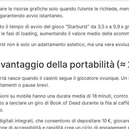
care le risorse grafiche solo quando l’utente le richiede, 
 garantendo avvio istantaneo.
 il tempo di avvio del gioco “Starburst” da 3,5 s a 0,9 s gr
 le fasi di loading, aumentando il valore medio della scom
irst non è solo un adattamento estetico, ma una vera evolu
l vantaggio della portabilità (≈
rtà nasce quando il casinò segue il giocatore ovunque. Un 
tamenti o pause brevi.
ioni su mobile hanno una durata media di 18 minuti, contro i
 a lanciare un giro di Book of Dead durante la fila al caffè
o.
et digitali integrati, che consentono di depositare 10 €, gioc
 di accessibilità e rapidità crea un ciclo di engagement pi