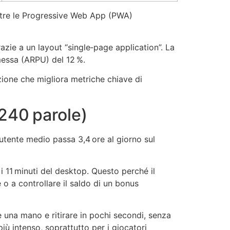
mentre le Progressive Web App (PWA)
azie a un layout “single‑page application”. La
messa (ARPU) del 12 %.
zione che migliora metriche chiave di
 240 parole)
utente medio passa 3,4 ore al giorno sul
 11 minuti del desktop. Questo perché il
 o a controllare il saldo di un bonus
are una mano e ritirare in pochi secondi, senza
ù intenso, soprattutto per i giocatori