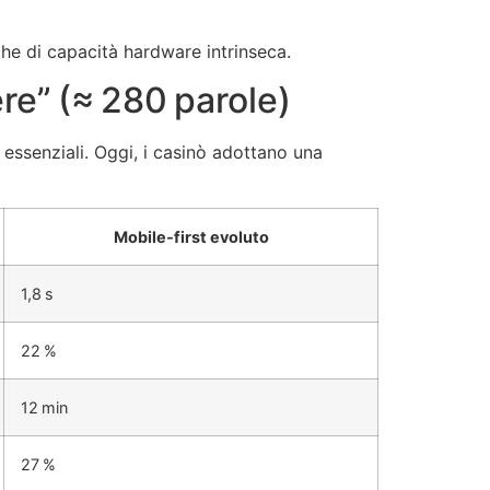
che di capacità hardware intrinseca.
ere” (≈ 280 parole)
essenziali. Oggi, i casinò adottano una
Mobile‑first evoluto
1,8 s
22 %
12 min
27 %