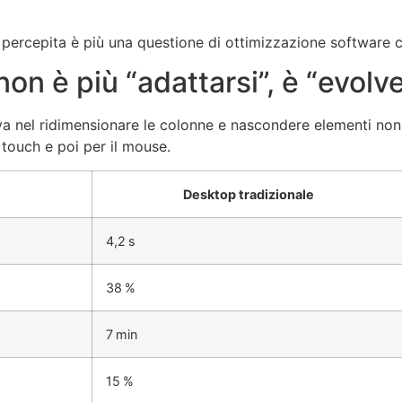
za” percepita è più una questione di ottimizzazione software 
on è più “adattarsi”, è “evolv
va nel ridimensionare le colonne e nascondere elementi non 
l touch e poi per il mouse.
Desktop tradizionale
4,2 s
38 %
7 min
15 %