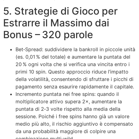
5. Strategie di Gioco per
Estrarre il Massimo dai
Bonus – 320 parole
Bet‑Spread: suddividere la bankroll in piccole unità
(es. 0,01 % del totale) e aumentare la puntata del
20 % ogni volta che si verifica una vincita entro i
primi 10 spin. Questo approccio riduce l’impatto
della volatilità, consentendo di sfruttare i picchi di
pagamento senza esaurire rapidamente il capitale.
Incremento puntata nei free spins: quando il
moltiplicatore attivo supera 2×, aumentare la
puntata di 2‑3 volte rispetto alla media della
sessione. Poiché i free spins hanno già un valore
medio più alto, il rischio aggiuntivo è compensato
da una probabilità maggiore di colpire una
combinazione multi‑wild.