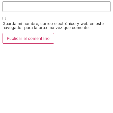
Guarda mi nombre, correo electrónico y web en este
navegador para la próxima vez que comente.