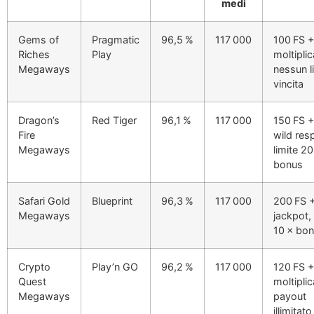
medi
Gems of
Pragmatic
96,5 %
117 000
100 FS 
Riches
Play
moltiplic
Megaways
nessun l
vincita
Dragon’s
Red Tiger
96,1 %
117 000
150 FS 
Fire
wild resp
Megaways
limite 20
bonus
Safari Gold
Blueprint
96,3 %
117 000
200 FS +
Megaways
jackpot, 
10 × bo
Crypto
Play’n GO
96,2 %
117 000
120 FS 
Quest
moltiplic
Megaways
payout
illimitato