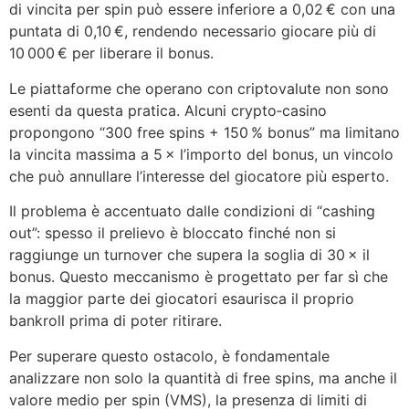
di vincita per spin può essere inferiore a 0,02 € con una
puntata di 0,10 €, rendendo necessario giocare più di
10 000 € per liberare il bonus.
Le piattaforme che operano con criptovalute non sono
esenti da questa pratica. Alcuni crypto‑casino
propongono “300 free spins + 150 % bonus” ma limitano
la vincita massima a 5 × l’importo del bonus, un vincolo
che può annullare l’interesse del giocatore più esperto.
Il problema è accentuato dalle condizioni di “cashing
out”: spesso il prelievo è bloccato finché non si
raggiunge un turnover che supera la soglia di 30 × il
bonus. Questo meccanismo è progettato per far sì che
la maggior parte dei giocatori esaurisca il proprio
bankroll prima di poter ritirare.
Per superare questo ostacolo, è fondamentale
analizzare non solo la quantità di free spins, ma anche il
valore medio per spin (VMS), la presenza di limiti di