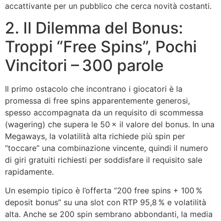
accattivante per un pubblico che cerca novità costanti.
2. Il Dilemma del Bonus:
Troppi “Free Spins”, Pochi
Vincitori – 300 parole
Il primo ostacolo che incontrano i giocatori è la
promessa di free spins apparentemente generosi,
spesso accompagnata da un requisito di scommessa
(wagering) che supera le 50 × il valore del bonus. In una
Megaways, la volatilità alta richiede più spin per
“toccare” una combinazione vincente, quindi il numero
di giri gratuiti richiesti per soddisfare il requisito sale
rapidamente.
Un esempio tipico è l’offerta “200 free spins + 100 %
deposit bonus” su una slot con RTP 95,8 % e volatilità
alta. Anche se 200 spin sembrano abbondanti, la media