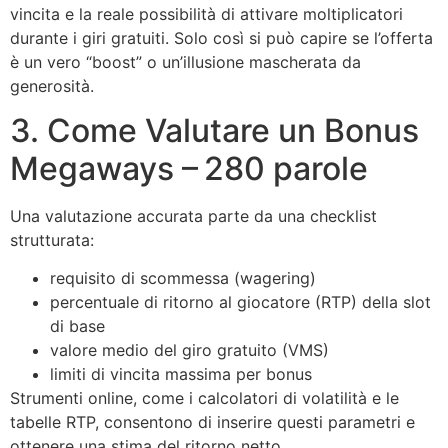
vincita e la reale possibilità di attivare moltiplicatori
durante i giri gratuiti. Solo così si può capire se l’offerta
è un vero “boost” o un’illusione mascherata da
generosità.
3. Come Valutare un Bonus
Megaways – 280 parole
Una valutazione accurata parte da una checklist
strutturata:
requisito di scommessa (wagering)
percentuale di ritorno al giocatore (RTP) della slot
di base
valore medio del giro gratuito (VMS)
limiti di vincita massima per bonus
Strumenti online, come i calcolatori di volatilità e le
tabelle RTP, consentono di inserire questi parametri e
ottenere una stima del ritorno netto.