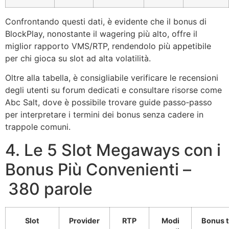
Confrontando questi dati, è evidente che il bonus di
BlockPlay, nonostante il wagering più alto, offre il
miglior rapporto VMS/RTP, rendendolo più appetibile
per chi gioca su slot ad alta volatilità.
Oltre alla tabella, è consigliabile verificare le recensioni
degli utenti su forum dedicati e consultare risorse come
Abc Salt, dove è possibile trovare guide passo‑passo
per interpretare i termini dei bonus senza cadere in
trappole comuni.
4. Le 5 Slot Megaways con i
Bonus Più Convenienti –
380 parole
Slot
Provider
RTP
Modi
Bonus t