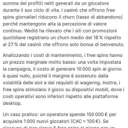
somma dei profitti netti generati da un giocatore
durante il suo ciclo di vita. I casinò che offrono free
spins giornalieri riducono il churn (tasso di abbandono)
perché mantengono alta la percezione di valore
continuo. Wedid ha rilevato che i siti con promozioni
quotidiane registrano un churn medio del 18 % rispetto
al 27 % dei casinò che offrono solo bonus di benvenuto.
Analizzando i costi di mantenimento, i free spins hanno
un prezzo marginale molto basso: una volta impostata
la campagna, il costo di generare 10 000 spin al giorno
è quasi nullo, poiché il margine è sostenuto dalla
volatilità delle slot e dai requisiti di wagering. Inoltre, i
free spins stimolano il gioco su dispositivi mobili, dove i
costi operativi sono inferiori rispetto alle piattaforme
desktop.
Un caso pratico: un operatore spende 100 000 € per
acquisire 1 000 nuovi giocatori (CAC = 100 €). Se
ciascuno di loro riceve 5 free spins al giorno per un