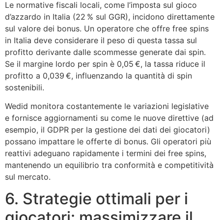
Le normative fiscali locali, come l’imposta sul gioco
d’azzardo in Italia (22 % sul GGR), incidono direttamente
sul valore dei bonus. Un operatore che offre free spins
in Italia deve considerare il peso di questa tassa sul
profitto derivante dalle scommesse generate dai spin.
Se il margine lordo per spin è 0,05 €, la tassa riduce il
profitto a 0,039 €, influenzando la quantità di spin
sostenibili.
Wedid monitora costantemente le variazioni legislative
e fornisce aggiornamenti su come le nuove direttive (ad
esempio, il GDPR per la gestione dei dati dei giocatori)
possano impattare le offerte di bonus. Gli operatori più
reattivi adeguano rapidamente i termini dei free spins,
mantenendo un equilibrio tra conformità e competitività
sul mercato.
6. Strategie ottimali per i
giocatori: massimizzare il