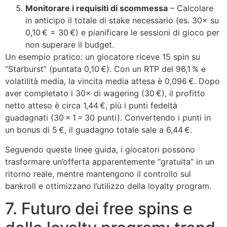
Monitorare i requisiti di scommessa
– Calcolare
in anticipo il totale di stake necessario (es. 30× su
0,10 € = 30 €) e pianificare le sessioni di gioco per
non superare il budget.
Un esempio pratico: un giocatore riceve 15 spin su
“Starburst” (puntata 0,10 €). Con un RTP del 96,1 % e
volatilità media, la vincita media attesa è 0,096 €. Dopo
aver completato i 30× di wagering (30 €), il profitto
netto atteso è circa 1,44 €, più i punti fedeltà
guadagnati (30 × 1 = 30 punti). Convertendo i punti in
un bonus di 5 €, il guadagno totale sale a 6,44 €.
Seguendo queste linee guida, i giocatori possono
trasformare un’offerta apparentemente “gratuita” in un
ritorno reale, mentre mantengono il controllo sul
bankroll e ottimizzano l’utilizzo della loyalty program.
7. Futuro dei free spins e