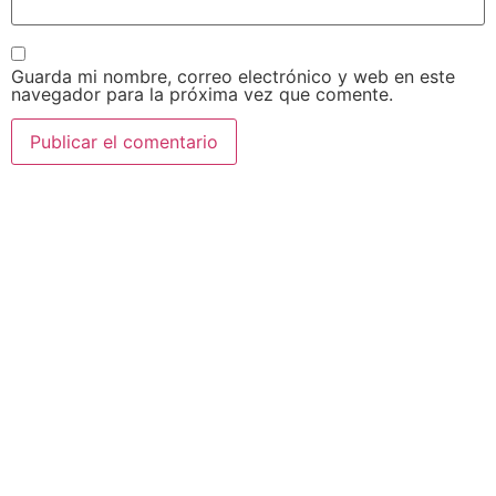
Guarda mi nombre, correo electrónico y web en este
navegador para la próxima vez que comente.