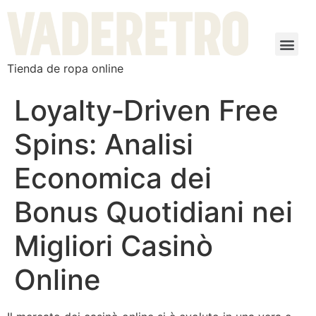
Tienda de ropa online
Loyalty‑Driven Free
Spins: Analisi
Economica dei
Bonus Quotidiani nei
Migliori Casinò
Online