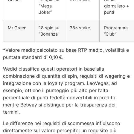
“Mega
giornaliero +
Joker”
punti
Mr Green
18 spin su
38× stake
Programma
“Bonanza”
“Club”
*Valore medio calcolato su base RTP medio, volatilità e
puntata standard di 0,10 €.
Wedid classifica questi operatori in base alla
combinazione di quantità di spin, requisiti di wagering e
integrazione con la loyalty program. LeoVegas, ad
esempio, ottiene il punteggio più alto per l’alta
percentuale di punti fedeltà convertibili in credito,
mentre Betway si distingue per la trasparenza dei
termini.
Le differenze nei requisiti di scommessa influiscono
direttamente sul valore percepito: un requisito più