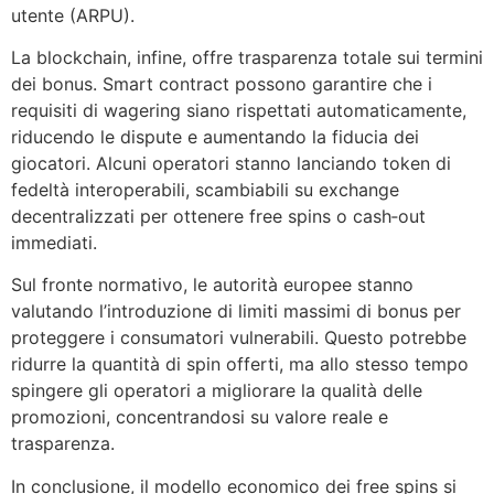
utente (ARPU).
La blockchain, infine, offre trasparenza totale sui termini
dei bonus. Smart contract possono garantire che i
requisiti di wagering siano rispettati automaticamente,
riducendo le dispute e aumentando la fiducia dei
giocatori. Alcuni operatori stanno lanciando token di
fedeltà interoperabili, scambiabili su exchange
decentralizzati per ottenere free spins o cash‑out
immediati.
Sul fronte normativo, le autorità europee stanno
valutando l’introduzione di limiti massimi di bonus per
proteggere i consumatori vulnerabili. Questo potrebbe
ridurre la quantità di spin offerti, ma allo stesso tempo
spingere gli operatori a migliorare la qualità delle
promozioni, concentrandosi su valore reale e
trasparenza.
In conclusione, il modello economico dei free spins si