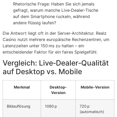
Rhetorische Frage: Haben Sie sich jemals
gefragt, warum manche Live‑Dealer‑Tische
auf dem Smartphone ruckeln, während
andere flüssig laufen?
Die Antwort liegt oft in der Server‑Architektur. Realz
Casino nutzt mehrere europäische Rechenzentren, um
Latenzzeiten unter 150 ms zu halten – ein
entscheidender Faktor für ein faires Spielgefühl.
Vergleich: Live‑Dealer‑Qualität
auf Desktop vs. Mobile
Merkmal
Desktop-
Mobile-Version
Version
Bildauflösung
1080 p
720 p
(automatisch)