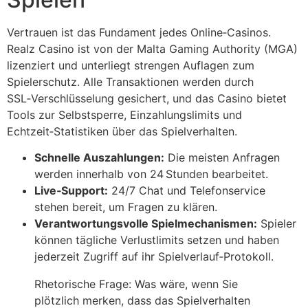
Vertrauen ist das Fundament jedes Online‑Casinos.
Realz Casino ist von der Malta Gaming Authority (MGA)
lizenziert und unterliegt strengen Auflagen zum
Spielerschutz. Alle Transaktionen werden durch
SSL‑Verschlüsselung gesichert, und das Casino bietet
Tools zur Selbstsperre, Einzahlungslimits und
Echtzeit‑Statistiken über das Spielverhalten.
Schnelle Auszahlungen:
Die meisten Anfragen
werden innerhalb von 24 Stunden bearbeitet.
Live‑Support:
24/7 Chat und Telefonservice
stehen bereit, um Fragen zu klären.
Verantwortungsvolle Spielmechanismen:
Spieler
können tägliche Verlustlimits setzen und haben
jederzeit Zugriff auf ihr Spielverlauf‑Protokoll.
Rhetorische Frage: Was wäre, wenn Sie
plötzlich merken, dass das Spielverhalten