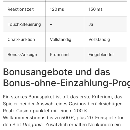
Reaktionszeit
120 ms
150 ms
Touch‑Steuerung
–
Ja
Chat‑Funktion
Vollständig
Vollständig
Bonus‑Anzeige
Prominent
Eingeblendet
Bonusangebote und das
Bonus‑ohne‑Einzahlung‑Pr
Ein starkes Bonuspaket ist oft das erste Kriterium, das
Spieler bei der Auswahl eines Casinos berücksichtigen.
Realz Casino punktet mit einem 200 %
Willkommensbonus bis zu 500 €, plus 20 Freispiele für
den Slot
Dragonia
. Zusätzlich erhalten Neukunden ein