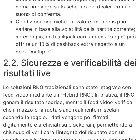
come un badge sullo schermo del dealer, con un
suono di conferma.
Condizioni dinamiche – il valore del bonus può
variare in base alla volatilità della partita corrente;
ad esempio, un blackjack con un deck “single” può
offrire un 10 % di cashback extra rispetto a un
deck “multiple”.
2.2. Sicurezza e verificabilità dei
risultati live
Le soluzioni RNG tradizionali sono state integrate con i
feed video mediante un “Hybrid RNG”. In pratica, il RNG
genera il risultato teorico, mentre il feed video verifica
che il mazzo o la ruota siano realmente miscelati
secondo le regole. I dati vengono poi firmati
digitalmente e archiviati su blockchain, permettendo a
chiunque di verificare l’integrità del risultato con un
semplice click. Questo approccio riduce drasticamente i