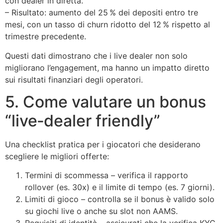
con dealer in diretta.
– Risultato: aumento del 25 % dei depositi entro tre
mesi, con un tasso di churn ridotto del 12 % rispetto al
trimestre precedente.
Questi dati dimostrano che i live dealer non solo
migliorano l’engagement, ma hanno un impatto diretto
sui risultati finanziari degli operatori.
5. Come valutare un bonus
“live‑dealer friendly”
Una checklist pratica per i giocatori che desiderano
scegliere le migliori offerte:
Termini di scommessa – verifica il rapporto
rollover (es. 30x) e il limite di tempo (es. 7 giorni).
Limiti di gioco – controlla se il bonus è valido solo
su giochi live o anche su slot non AAMS.