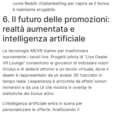
come Reddit r/italianbetting per capire se il bonus
è realmente erogabile.
6. Il futuro delle promozioni:
realtà aumentata e
intelligenza artificiale
Le tecnologie AR/VR stanno per trasformare
nuovamente i tavoli live. Progetti pilota di “Live Dealer
VR Lounge” consentono ai giocatori di indossare visori
Oculus e di sedersi attorno a un tavolo virtuale, dove il
dealer è rappresentato da un avatar 3D tracciato in
tempo reale. L’esperienza è arricchita da effetti sonori
immersivi e da una UI che mostra in overlay le
statistiche dei bonus attivi.
L’intelligenza artificiale entra in scena per
personalizzare le offerte. Analizzando il