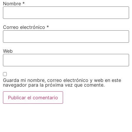
Nombre
*
Correo electrónico
*
Web
Guarda mi nombre, correo electrónico y web en este
navegador para la próxima vez que comente.