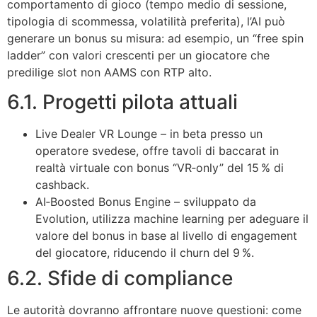
comportamento di gioco (tempo medio di sessione,
tipologia di scommessa, volatilità preferita), l’AI può
generare un bonus su misura: ad esempio, un “free spin
ladder” con valori crescenti per un giocatore che
predilige slot non AAMS con RTP alto.
6.1. Progetti pilota attuali
Live Dealer VR Lounge – in beta presso un
operatore svedese, offre tavoli di baccarat in
realtà virtuale con bonus “VR‑only” del 15 % di
cashback.
AI‑Boosted Bonus Engine – sviluppato da
Evolution, utilizza machine learning per adeguare il
valore del bonus in base al livello di engagement
del giocatore, riducendo il churn del 9 %.
6.2. Sfide di compliance
Le autorità dovranno affrontare nuove questioni: come