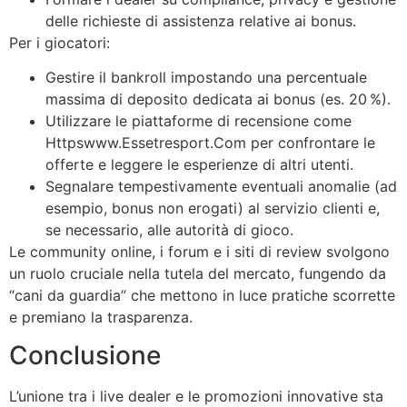
delle richieste di assistenza relative ai bonus.
Per i giocatori:
Gestire il bankroll impostando una percentuale
massima di deposito dedicata ai bonus (es. 20 %).
Utilizzare le piattaforme di recensione come
Httpswww.Essetresport.Com per confrontare le
offerte e leggere le esperienze di altri utenti.
Segnalare tempestivamente eventuali anomalie (ad
esempio, bonus non erogati) al servizio clienti e,
se necessario, alle autorità di gioco.
Le community online, i forum e i siti di review svolgono
un ruolo cruciale nella tutela del mercato, fungendo da
“cani da guardia” che mettono in luce pratiche scorrette
e premiano la trasparenza.
Conclusione
L’unione tra i live dealer e le promozioni innovative sta