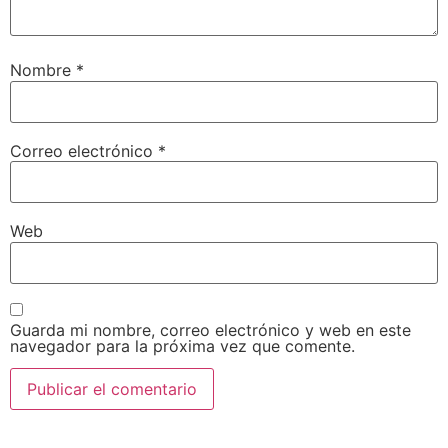
Nombre
*
Correo electrónico
*
Web
Guarda mi nombre, correo electrónico y web en este
navegador para la próxima vez que comente.