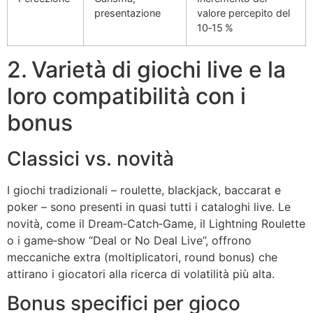
presentazione
valore percepito del
10‑15 %
2. Varietà di giochi live e la
loro compatibilità con i
bonus
Classici vs. novità
I giochi tradizionali – roulette, blackjack, baccarat e
poker – sono presenti in quasi tutti i cataloghi live. Le
novità, come il Dream‑Catch‑Game, il Lightning Roulette
o i game‑show “Deal or No Deal Live”, offrono
meccaniche extra (moltiplicatori, round bonus) che
attirano i giocatori alla ricerca di volatilità più alta.
Bonus specifici per gioco