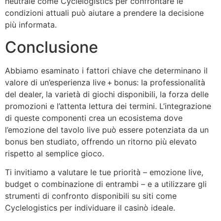
neutrale come Cyclelogistics per confrontare le
condizioni attuali può aiutare a prendere la decisione
più informata.
Conclusione
Abbiamo esaminato i fattori chiave che determinano il
valore di un’esperienza live + bonus: la professionalità
del dealer, la varietà di giochi disponibili, la forza delle
promozioni e l’attenta lettura dei termini. L’integrazione
di queste componenti crea un ecosistema dove
l’emozione del tavolo live può essere potenziata da un
bonus ben studiato, offrendo un ritorno più elevato
rispetto al semplice gioco.
Ti invitiamo a valutare le tue priorità – emozione live,
budget o combinazione di entrambi – e a utilizzare gli
strumenti di confronto disponibili su siti come
Cyclelogistics per individuare il casinò ideale.