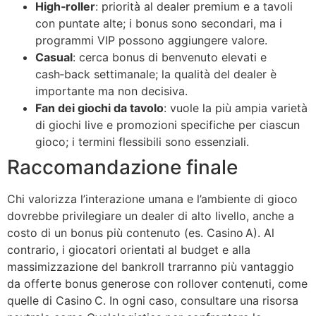
High‑roller
: priorità al dealer premium e a tavoli
con puntate alte; i bonus sono secondari, ma i
programmi VIP possono aggiungere valore.
Casual
: cerca bonus di benvenuto elevati e
cash‑back settimanale; la qualità del dealer è
importante ma non decisiva.
Fan dei giochi da tavolo
: vuole la più ampia varietà
di giochi live e promozioni specifiche per ciascun
gioco; i termini flessibili sono essenziali.
Raccomandazione finale
Chi valorizza l’interazione umana e l’ambiente di gioco
dovrebbe privilegiare un dealer di alto livello, anche a
costo di un bonus più contenuto (es. Casino A). Al
contrario, i giocatori orientati al budget e alla
massimizzazione del bankroll trarranno più vantaggio
da offerte bonus generose con rollover contenuti, come
quelle di Casino C. In ogni caso, consultare una risorsa