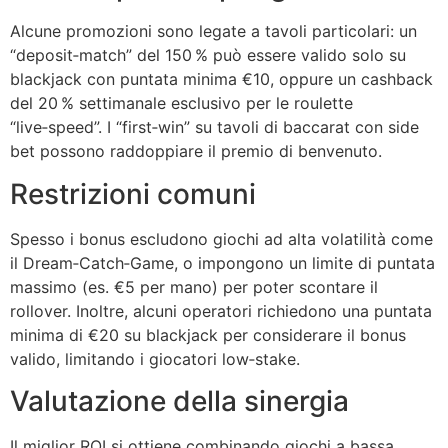
Alcune promozioni sono legate a tavoli particolari: un
“deposit‑match” del 150 % può essere valido solo su
blackjack con puntata minima €10, oppure un cashback
del 20 % settimanale esclusivo per le roulette
“live‑speed”. I “first‑win” su tavoli di baccarat con side
bet possono raddoppiare il premio di benvenuto.
Restrizioni comuni
Spesso i bonus escludono giochi ad alta volatilità come
il Dream‑Catch‑Game, o impongono un limite di puntata
massimo (es. €5 per mano) per poter scontare il
rollover. Inoltre, alcuni operatori richiedono una puntata
minima di €20 su blackjack per considerare il bonus
valido, limitando i giocatori low‑stake.
Valutazione della sinergia
Il miglior ROI si ottiene combinando giochi a bassa