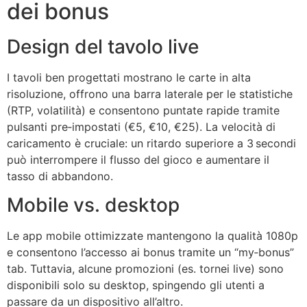
dei bonus
Design del tavolo live
I tavoli ben progettati mostrano le carte in alta
risoluzione, offrono una barra laterale per le statistiche
(RTP, volatilità) e consentono puntate rapide tramite
pulsanti pre‑impostati (€5, €10, €25). La velocità di
caricamento è cruciale: un ritardo superiore a 3 secondi
può interrompere il flusso del gioco e aumentare il
tasso di abbandono.
Mobile vs. desktop
Le app mobile ottimizzate mantengono la qualità 1080p
e consentono l’accesso ai bonus tramite un “my‑bonus”
tab. Tuttavia, alcune promozioni (es. tornei live) sono
disponibili solo su desktop, spingendo gli utenti a
passare da un dispositivo all’altro.