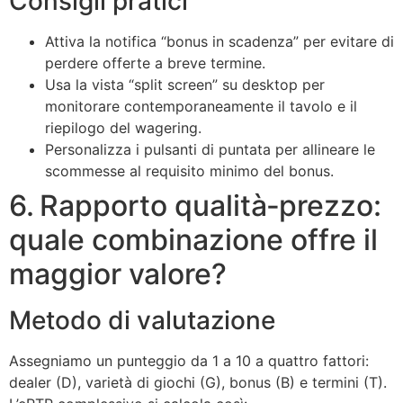
Consigli pratici
Attiva la notifica “bonus in scadenza” per evitare di
perdere offerte a breve termine.
Usa la vista “split screen” su desktop per
monitorare contemporaneamente il tavolo e il
riepilogo del wagering.
Personalizza i pulsanti di puntata per allineare le
scommesse al requisito minimo del bonus.
6. Rapporto qualità‑prezzo:
quale combinazione offre il
maggior valore?
Metodo di valutazione
Assegniamo un punteggio da 1 a 10 a quattro fattori:
dealer (D), varietà di giochi (G), bonus (B) e termini (T).