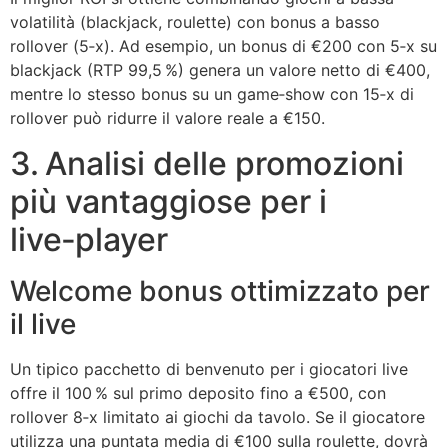
volatilità (blackjack, roulette) con bonus a basso
rollover (5‑x). Ad esempio, un bonus di €200 con 5‑x su
blackjack (RTP 99,5 %) genera un valore netto di €400,
mentre lo stesso bonus su un game‑show con 15‑x di
rollover può ridurre il valore reale a €150.
3. Analisi delle promozioni
più vantaggiose per i
live‑player
Welcome bonus ottimizzato per
il live
Un tipico pacchetto di benvenuto per i giocatori live
offre il 100 % sul primo deposito fino a €500, con
rollover 8‑x limitato ai giochi da tavolo. Se il giocatore
utilizza una puntata media di €100 sulla roulette, dovrà