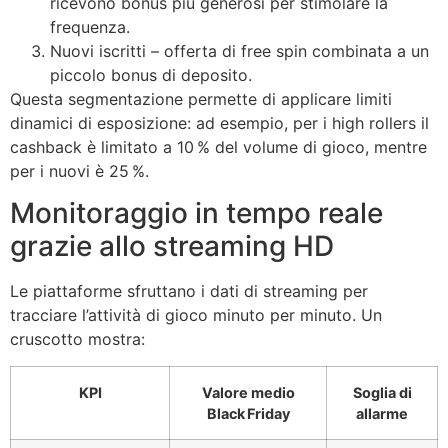
ricevono bonus più generosi per stimolare la
frequenza.
Nuovi iscritti – offerta di free spin combinata a un
piccolo bonus di deposito.
Questa segmentazione permette di applicare limiti
dinamici di esposizione: ad esempio, per i high rollers il
cashback è limitato a 10 % del volume di gioco, mentre
per i nuovi è 25 %.
Monitoraggio in tempo reale
grazie allo streaming HD
Le piattaforme sfruttano i dati di streaming per
tracciare l’attività di gioco minuto per minuto. Un
cruscotto mostra:
KPI
Valore medio
Soglia di
Black Friday
allarme