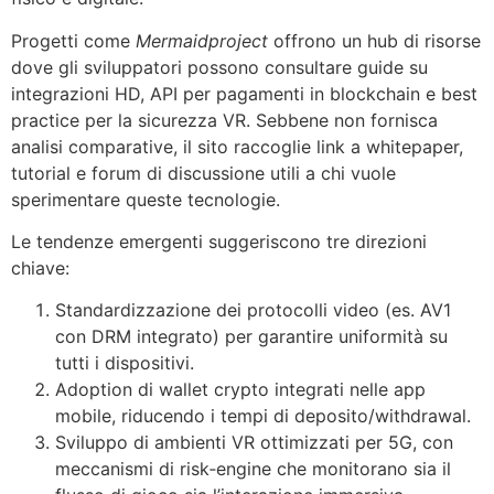
Progetti come
Mermaidproject
offrono un hub di risorse
dove gli sviluppatori possono consultare guide su
integrazioni HD, API per pagamenti in blockchain e best
practice per la sicurezza VR. Sebbene non fornisca
analisi comparative, il sito raccoglie link a whitepaper,
tutorial e forum di discussione utili a chi vuole
sperimentare queste tecnologie.
Le tendenze emergenti suggeriscono tre direzioni
chiave:
Standardizzazione dei protocolli video (es. AV1
con DRM integrato) per garantire uniformità su
tutti i dispositivi.
Adoption di wallet crypto integrati nelle app
mobile, riducendo i tempi di deposito/withdrawal.
Sviluppo di ambienti VR ottimizzati per 5G, con
meccanismi di risk‑engine che monitorano sia il