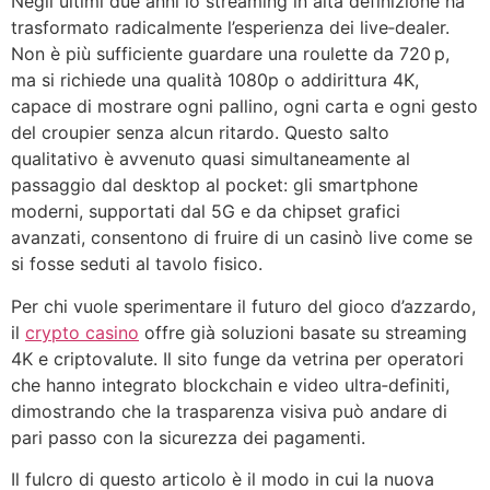
Negli ultimi due anni lo streaming in alta definizione ha
trasformato radicalmente l’esperienza dei live‑dealer.
Non è più sufficiente guardare una roulette da 720 p,
ma si richiede una qualità 1080p o addirittura 4K,
capace di mostrare ogni pallino, ogni carta e ogni gesto
del croupier senza alcun ritardo. Questo salto
qualitativo è avvenuto quasi simultaneamente al
passaggio dal desktop al pocket: gli smartphone
moderni, supportati dal 5G e da chipset grafici
avanzati, consentono di fruire di un casinò live come se
si fosse seduti al tavolo fisico.
Per chi vuole sperimentare il futuro del gioco d’azzardo,
il
crypto casino
offre già soluzioni basate su streaming
4K e criptovalute. Il sito funge da vetrina per operatori
che hanno integrato blockchain e video ultra‑definiti,
dimostrando che la trasparenza visiva può andare di
pari passo con la sicurezza dei pagamenti.
Il fulcro di questo articolo è il modo in cui la nuova