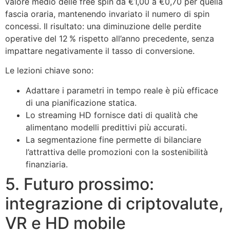
valore medio delle free spin da €1,00 a €0,70 per quella
fascia oraria, mantenendo invariato il numero di spin
concessi. Il risultato: una diminuzione delle perdite
operative del 12 % rispetto all’anno precedente, senza
impattare negativamente il tasso di conversione.
Le lezioni chiave sono:
Adattare i parametri in tempo reale è più efficace
di una pianificazione statica.
Lo streaming HD fornisce dati di qualità che
alimentano modelli predittivi più accurati.
La segmentazione fine permette di bilanciare
l’attrattiva delle promozioni con la sostenibilità
finanziaria.
5. Futuro prossimo:
integrazione di criptovalute,
VR e HD mobile