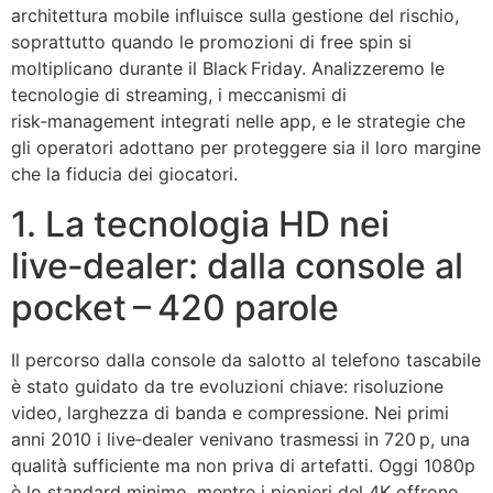
architettura mobile influisce sulla gestione del rischio,
soprattutto quando le promozioni di free spin si
moltiplicano durante il Black Friday. Analizzeremo le
tecnologie di streaming, i meccanismi di
risk‑management integrati nelle app, e le strategie che
gli operatori adottano per proteggere sia il loro margine
che la fiducia dei giocatori.
1. La tecnologia HD nei
live‑dealer: dalla console al
pocket – 420 parole
Il percorso dalla console da salotto al telefono tascabile
è stato guidato da tre evoluzioni chiave: risoluzione
video, larghezza di banda e compressione. Nei primi
anni 2010 i live‑dealer venivano trasmessi in 720 p, una
qualità sufficiente ma non priva di artefatti. Oggi 1080p
è lo standard minimo, mentre i pionieri del 4K offrono