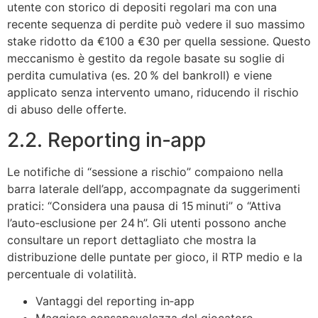
utente con storico di depositi regolari ma con una
recente sequenza di perdite può vedere il suo massimo
stake ridotto da €100 a €30 per quella sessione. Questo
meccanismo è gestito da regole basate su soglie di
perdita cumulativa (es. 20 % del bankroll) e viene
applicato senza intervento umano, riducendo il rischio
di abuso delle offerte.
2.2. Reporting in‑app
Le notifiche di “sessione a rischio” compaiono nella
barra laterale dell’app, accompagnate da suggerimenti
pratici: “Considera una pausa di 15 minuti” o “Attiva
l’auto‑esclusione per 24 h”. Gli utenti possono anche
consultare un report dettagliato che mostra la
distribuzione delle puntate per gioco, il RTP medio e la
percentuale di volatilità.
Vantaggi del reporting in‑app