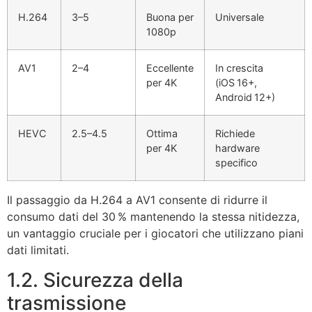
H.264
3–5
Buona per
Universale
1080p
AV1
2–4
Eccellente
In crescita
per 4K
(iOS 16+,
Android 12+)
HEVC
2.5–4.5
Ottima
Richiede
per 4K
hardware
specifico
Il passaggio da H.264 a AV1 consente di ridurre il
consumo dati del 30 % mantenendo la stessa nitidezza,
un vantaggio cruciale per i giocatori che utilizzano piani
dati limitati.
1.2. Sicurezza della
trasmissione