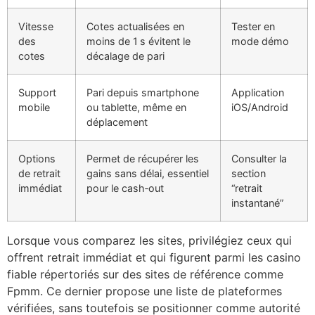
Vitesse
Cotes actualisées en
Tester en
des
moins de 1 s évitent le
mode démo
cotes
décalage de pari
Support
Pari depuis smartphone
Application
mobile
ou tablette, même en
iOS/Android
déplacement
Options
Permet de récupérer les
Consulter la
de retrait
gains sans délai, essentiel
section
immédiat
pour le cash‑out
“retrait
instantané”
Lorsque vous comparez les sites, privilégiez ceux qui
offrent retrait immédiat et qui figurent parmi les casino
fiable répertoriés sur des sites de référence comme
Fpmm. Ce dernier propose une liste de plateformes
vérifiées, sans toutefois se positionner comme autorité