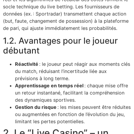
socle technique du live betting. Les fournisseurs de
données (ex. : Sportradar) transmettent chaque action
(but, faute, changement de possession) à la plateforme
de pari, qui ajuste immédiatement les probabilités.
1.2. Avantages pour le joueur
débutant
Réactivité
: le joueur peut réagir aux moments clés
du match, réduisant l’incertitude liée aux
prévisions à long terme.
Apprentissage en temps réel
: chaque mise offre
un retour instantané, facilitant la compréhension
des dynamiques sportives.
Gestion du risque
: les mises peuvent être réduites
ou augmentées en fonction de l’évolution du jeu,
limitant les pertes potentielles.
2. Le “Live Casino” – un