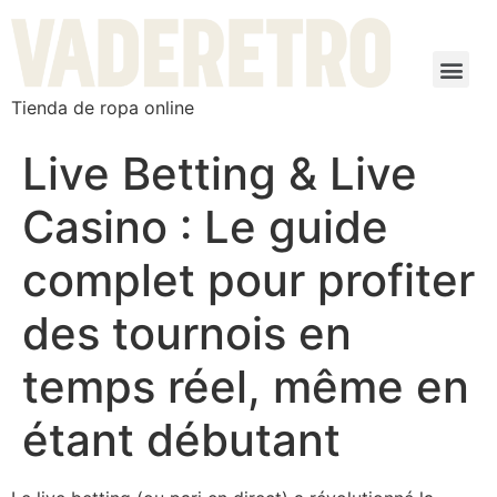
Tienda de ropa online
Live Betting & Live
Casino : Le guide
complet pour profiter
des tournois en
temps réel, même en
étant débutant