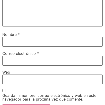
Nombre
*
Correo electrónico
*
Web
Guarda mi nombre, correo electrónico y web en este
navegador para la próxima vez que comente.