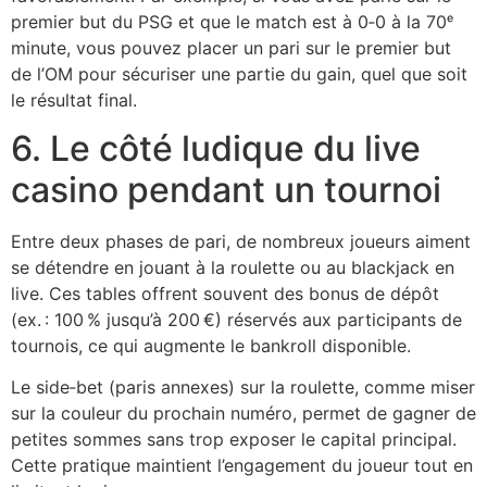
premier but du PSG et que le match est à 0‑0 à la 70ᵉ
minute, vous pouvez placer un pari sur le premier but
de l’OM pour sécuriser une partie du gain, quel que soit
le résultat final.
6. Le côté ludique du live
casino pendant un tournoi
Entre deux phases de pari, de nombreux joueurs aiment
se détendre en jouant à la roulette ou au blackjack en
live. Ces tables offrent souvent des bonus de dépôt
(ex. : 100 % jusqu’à 200 €) réservés aux participants de
tournois, ce qui augmente le bankroll disponible.
Le side‑bet (paris annexes) sur la roulette, comme miser
sur la couleur du prochain numéro, permet de gagner de
petites sommes sans trop exposer le capital principal.
Cette pratique maintient l’engagement du joueur tout en