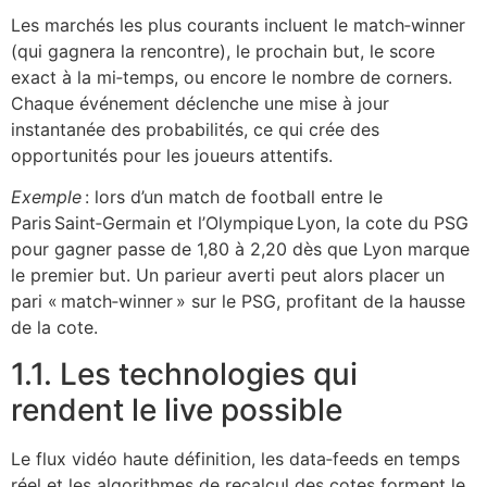
Les marchés les plus courants incluent le match‑winner
(qui gagnera la rencontre), le prochain but, le score
exact à la mi‑temps, ou encore le nombre de corners.
Chaque événement déclenche une mise à jour
instantanée des probabilités, ce qui crée des
opportunités pour les joueurs attentifs.
Exemple
: lors d’un match de football entre le
Paris Saint‑Germain et l’Olympique Lyon, la cote du PSG
pour gagner passe de 1,80 à 2,20 dès que Lyon marque
le premier but. Un parieur averti peut alors placer un
pari « match‑winner » sur le PSG, profitant de la hausse
de la cote.
1.1. Les technologies qui
rendent le live possible
Le flux vidéo haute définition, les data‑feeds en temps
réel et les algorithmes de recalcul des cotes forment le