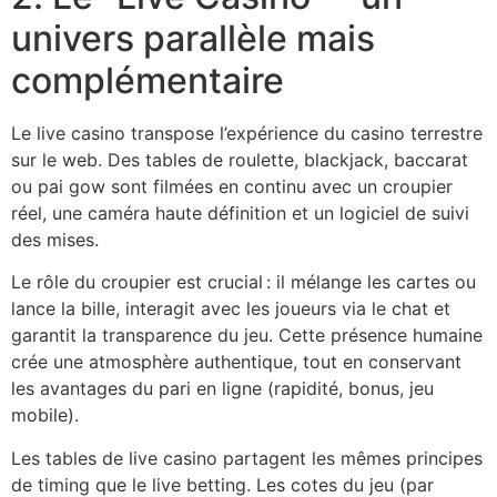
univers parallèle mais
complémentaire
Le live casino transpose l’expérience du casino terrestre
sur le web. Des tables de roulette, blackjack, baccarat
ou pai gow sont filmées en continu avec un croupier
réel, une caméra haute définition et un logiciel de suivi
des mises.
Le rôle du croupier est crucial : il mélange les cartes ou
lance la bille, interagit avec les joueurs via le chat et
garantit la transparence du jeu. Cette présence humaine
crée une atmosphère authentique, tout en conservant
les avantages du pari en ligne (rapidité, bonus, jeu
mobile).
Les tables de live casino partagent les mêmes principes
de timing que le live betting. Les cotes du jeu (par