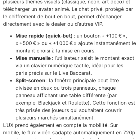
plusieurs thèmes visuels (classique, néon, art déco) et
télécharger un avatar animé. Le chat privé, protégé par
le chiffrement de bout en bout, permet d’échanger
directement avec le dealer ou d’autres VIP.
Mise rapide (quick‑bet)
: un bouton « +100 € »,
« +500 € » ou « +1 000 € » ajoute instantanément le
montant choisi à la mise en cours.
Mise manuelle
: l’utilisateur saisit le montant exact
via un clavier numérique tactile, idéal pour les
paris précis sur le Live Baccarat.
Split‑screen
: la fenêtre principale peut être
divisée en deux ou trois panneaux, chaque
panneau affichant une table différente (par
exemple, Blackjack et Roulette). Cette fonction est
très prisée des joueurs qui souhaitent couvrir
plusieurs marchés simultanément.
L’UX prend également en compte la mobilité. Sur
mobile, le flux vidéo s’adapte automatiquement en 720p