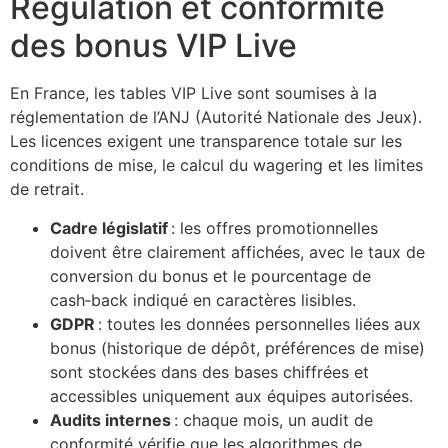
Régulation et conformité
des bonus VIP Live
En France, les tables VIP Live sont soumises à la
réglementation de l’ANJ (Autorité Nationale des Jeux).
Les licences exigent une transparence totale sur les
conditions de mise, le calcul du wagering et les limites
de retrait.
Cadre législatif
: les offres promotionnelles
doivent être clairement affichées, avec le taux de
conversion du bonus et le pourcentage de
cash‑back indiqué en caractères lisibles.
GDPR
: toutes les données personnelles liées aux
bonus (historique de dépôt, préférences de mise)
sont stockées dans des bases chiffrées et
accessibles uniquement aux équipes autorisées.
Audits internes
: chaque mois, un audit de
conformité vérifie que les algorithmes de