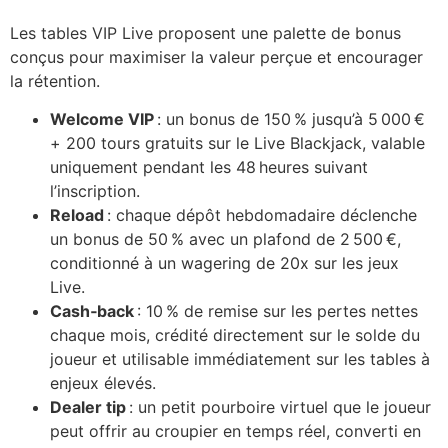
Les tables VIP Live proposent une palette de bonus
conçus pour maximiser la valeur perçue et encourager
la rétention.
Welcome VIP
: un bonus de 150 % jusqu’à 5 000 €
+ 200 tours gratuits sur le Live Blackjack, valable
uniquement pendant les 48 heures suivant
l’inscription.
Reload
: chaque dépôt hebdomadaire déclenche
un bonus de 50 % avec un plafond de 2 500 €,
conditionné à un wagering de 20x sur les jeux
Live.
Cash‑back
: 10 % de remise sur les pertes nettes
chaque mois, crédité directement sur le solde du
joueur et utilisable immédiatement sur les tables à
enjeux élevés.
Dealer tip
: un petit pourboire virtuel que le joueur
peut offrir au croupier en temps réel, converti en