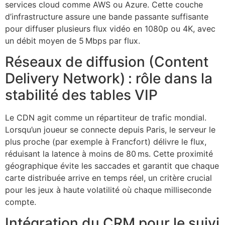
services cloud comme AWS ou Azure. Cette couche
d’infrastructure assure une bande passante suffisante
pour diffuser plusieurs flux vidéo en 1080p ou 4K, avec
un débit moyen de 5 Mbps par flux.
Réseaux de diffusion (Content
Delivery Network) : rôle dans la
stabilité des tables VIP
Le CDN agit comme un répartiteur de trafic mondial.
Lorsqu’un joueur se connecte depuis Paris, le serveur le
plus proche (par exemple à Francfort) délivre le flux,
réduisant la latence à moins de 80 ms. Cette proximité
géographique évite les saccades et garantit que chaque
carte distribuée arrive en temps réel, un critère crucial
pour les jeux à haute volatilité où chaque milliseconde
compte.
Intégration du CRM pour le suivi