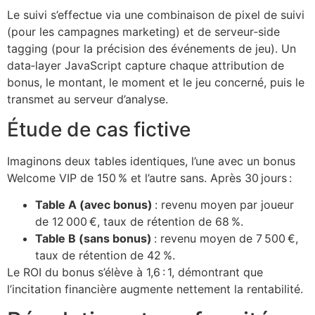
Le suivi s’effectue via une combinaison de pixel de suivi
(pour les campagnes marketing) et de serveur‑side
tagging (pour la précision des événements de jeu). Un
data‑layer JavaScript capture chaque attribution de
bonus, le montant, le moment et le jeu concerné, puis le
transmet au serveur d’analyse.
Étude de cas fictive
Imaginons deux tables identiques, l’une avec un bonus
Welcome VIP de 150 % et l’autre sans. Après 30 jours :
Table A (avec bonus)
: revenu moyen par joueur
de 12 000 €, taux de rétention de 68 %.
Table B (sans bonus)
: revenu moyen de 7 500 €,
taux de rétention de 42 %.
Le ROI du bonus s’élève à 1,6 : 1, démontrant que
l’incitation financière augmente nettement la rentabilité.