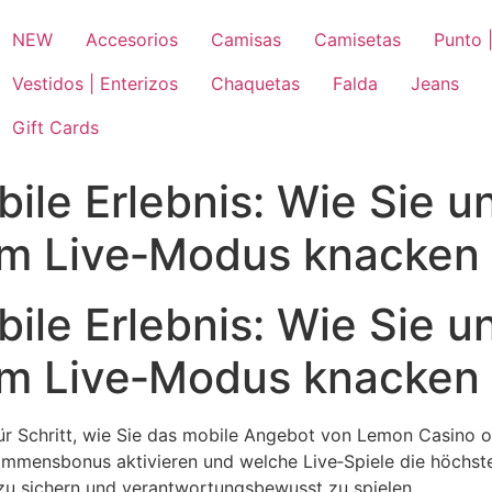
NEW
Accesorios
Camisas
Camisetas
Punto |
Vestidos | Enterizos
Chaquetas
Falda
Jeans
Gift Cards
le Erlebnis: Wie Sie u
im Live‑Modus knacken
le Erlebnis: Wie Sie u
im Live‑Modus knacken
 für Schritt, wie Sie das mobile Angebot von Lemon Casino o
ommensbonus aktivieren und welche Live‑Spiele die höchst
zu sichern und verantwortungsbewusst zu spielen.