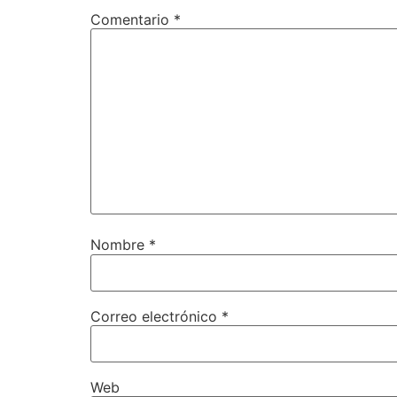
Comentario
*
Nombre
*
Correo electrónico
*
Web