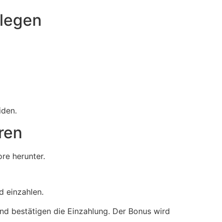
slegen
iden.
ren
re herunter.
d einzahlen.
d bestätigen die Einzahlung. Der Bonus wird