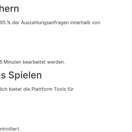
chern
 95 % der Auszahlungsanfragen innerhalb von
15 Minuten bearbeitet werden.
es Spielen
ch bietet die Plattform Tools für
trolliert.