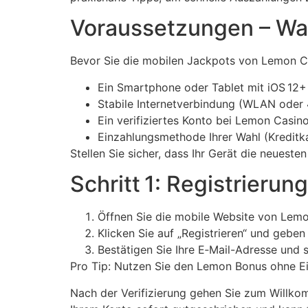
Voraussetzungen – Was
Bevor Sie die mobilen Jackpots von Lemon Ca
Ein Smartphone oder Tablet mit iOS 12+
Stabile Internetverbindung (WLAN oder
Ein verifiziertes Konto bei Lemon Casino
Einzahlungsmethode Ihrer Wahl (Kreditka
Stellen Sie sicher, dass Ihr Gerät die neues
Schritt 1: Registrieru
Öffnen Sie die mobile Website von Lemon
Klicken Sie auf „Registrieren“ und geben
Bestätigen Sie Ihre E‑Mail-Adresse und 
Pro Tip: Nutzen Sie den Lemon Bonus ohne Ein
Nach der Verifizierung gehen Sie zum Willko