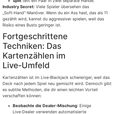
Split
teilt ein Paar in zwei separate Hände.
Industry Secret:
Viele Spieler übersehen das
„Soft‑Hand“-Manöver. Wenn du ein Ass hast, das als 11
gezählt wird, kannst du aggressiver spielen, weil das
Risiko eines Busts geringer ist.
Fortgeschrittene
Techniken: Das
Kartenzählen im
Live‑Umfeld
Kartenzählen ist im Live‑Blackjack schwieriger, weil das
Deck nach jedem Spiel neu gemischt wird. Dennoch gibt
es subtile Methoden, die dir einen leichten Vorteil
verschaffen können:
Beobachte die Dealer‑Mischung
: Einige
Live‑Dealer verwenden automatisierte