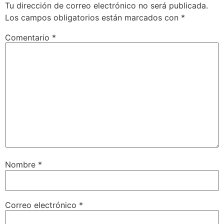
Tu dirección de correo electrónico no será publicada.
Los campos obligatorios están marcados con
*
Comentario
*
Nombre
*
Correo electrónico
*