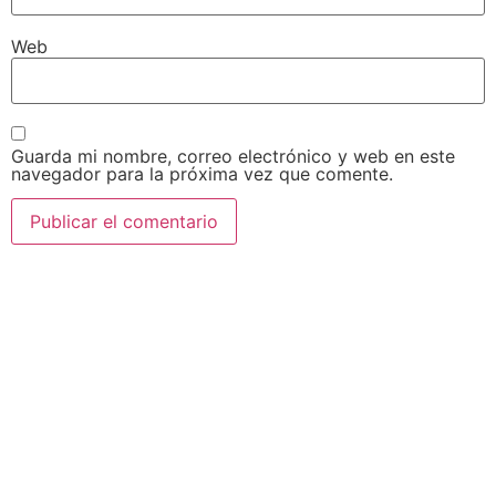
Web
Guarda mi nombre, correo electrónico y web en este
navegador para la próxima vez que comente.