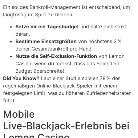
Ein solides Bankroll‑Management ist entscheidend, um
langfristig im Spiel zu bleiben:
Setze dir ein Tagesbudget
und halte dich strikt
daran.
Bestimme Einsatzgrößen
von höchstens 2 %
deiner Gesamtbankroll pro Hand.
Nutze die Self‑Exclusion‑Funktion
von Lemon
Casino, wenn du merkst, dass das Spiel dein
Budget überschreitet.
Did You Know?
Laut einer Studie spielen 78 % der
regelmäßigen Online‑Blackjack‑Spieler mit einem
festgelegten Limit, was zu höheren Zufriedenheitsraten
führt.
Mobile
Live‑Blackjack‑Erlebnis bei
Lemon Casino