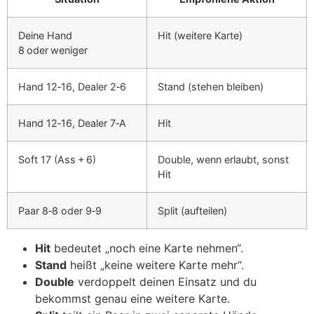
Deine Hand
Hit (weitere Karte)
8 oder weniger
Hand 12‑16, Dealer 2‑6
Stand (stehen bleiben)
Hand 12‑16, Dealer 7‑A
Hit
Soft 17 (Ass + 6)
Double, wenn erlaubt, sonst
Hit
Paar 8‑8 oder 9‑9
Split (aufteilen)
Hit
bedeutet „noch eine Karte nehmen“.
Stand
heißt „keine weitere Karte mehr“.
Double
verdoppelt deinen Einsatz und du
bekommst genau eine weitere Karte.